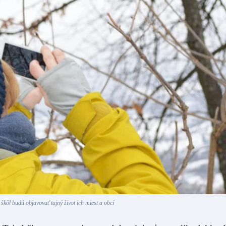
škôl budú objavovať tajný život ich miest a obcí