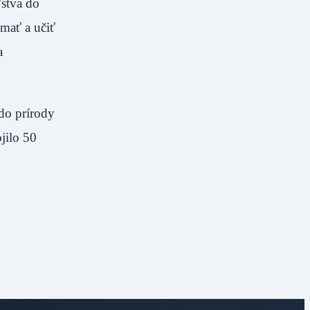
ľstva do
úmať a učiť
a
 do prírody
jilo 50