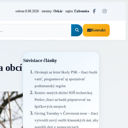
sobota 8.08.2026
· meniny:
Oskár
· zajtra:
Ľubomíra
Kontakt
Súvisiace články
a obcí
Otvárajú sa letné školy PSK – žiaci budú
variť, programovať aj spoznávať
podtatranský región
Koniec starých dielní SOŠ technickej
Prešov, žiaci sa budú pripravovať na
špičkových strojoch
Giving Tuesday v Červenom nose – žiaci
vytvorili nový outfit klaunských áut, aby
potešili deti v nemocniciach