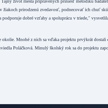
 Tajný život mesta pripravených priniesť metodiku bádate
ať v žiakoch prirodzenú zvedavosť, podnecovať ich chuť sk
 podporuje dobré vzťahy a spoluprácu v triede," vysvetlil
je okolie. Mnohé z nich sa vďaka projektu prvýkrát dostali
uviedla Poláčková. Minulý školský rok sa do projektu zapo