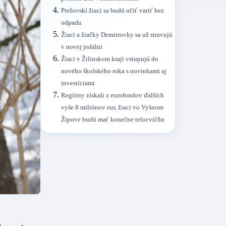
Prešovskí žiaci sa budú učiť variť bez
odpadu
Žiaci a žiačky Demitrovky sa už stravujú
v novej jedálni
Žiaci v Žilinskom kraji vstupujú do
nového školského roka s novinkami aj
investíciami
Regióny získali z eurofondov ďalších
vyše 8 miliónov eur, žiaci vo Vyšnom
Žipove budú mať konečne telocvičňu