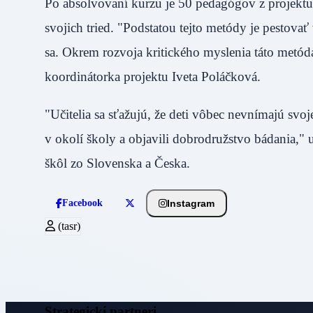
Po absolvovaní kurzu je 50 pedagógov z projektu
svojich tried. "Podstatou tejto metódy je pestov
sa. Okrem rozvoja kritického myslenia táto metóda
koordinátorka projektu Iveta Poláčková.
"Učitelia sa sťažujú, že deti vôbec nevnímajú svo
v okolí školy a objavili dobrodružstvo bádania," 
škôl zo Slovenska a Česka.
Instagram
Facebook
(tasr)
Strategickí partneri