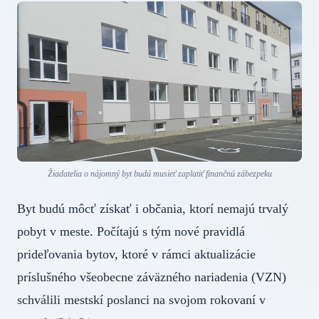
Žiadatelia o nájomný byt budú musieť zaplatiť finančnú zábezpeku
Byt budú môcť získať i občania, ktorí nemajú trvalý
pobyt v meste. Počítajú s tým nové pravidlá
prideľovania bytov, ktoré v rámci aktualizácie
príslušného všeobecne záväzného nariadenia (VZN)
schválili mestskí poslanci na svojom rokovaní v