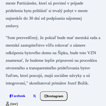
meste Partizánske, ktorí sú povinní v prípade
pridelenia bytu prihlásiť si trvalý pobyt v meste
najneskôr do 30 dní od podpísania nájomnej
zmluvy.
"Som presvedčený, že pokiaľ bude mať mestská rada a
mestské zastupiteľstvo vôľu rokovať o zámere
odkúpenia bytového domu na Šípku, bude toto VZN
znamenať, že budeme lepšie pripravení na procedúru
otvoreného a transparentného prideľovania bytov
ľuďom, ktorí pracujú, majú sociálne návyky a sú
integrovaní," skonštatoval primátor Jozef Božik.
Instagram
Facebook
(tasr)