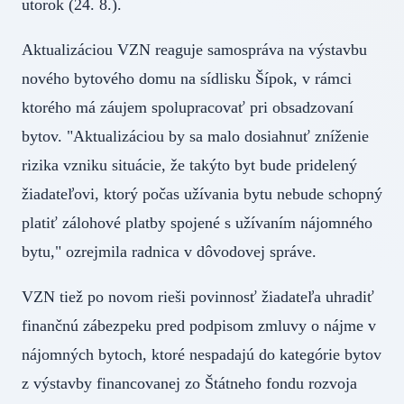
utorok (24. 8.).
Aktualizáciou VZN reaguje samospráva na výstavbu
nového bytového domu na sídlisku Šípok, v rámci
ktorého má záujem spolupracovať pri obsadzovaní
bytov. "Aktualizáciou by sa malo dosiahnuť zníženie
rizika vzniku situácie, že takýto byt bude pridelený
žiadateľovi, ktorý počas užívania bytu nebude schopný
platiť zálohové platby spojené s užívaním nájomného
bytu," ozrejmila radnica v dôvodovej správe.
VZN tiež po novom rieši povinnosť žiadateľa uhradiť
finančnú zábezpeku pred podpisom zmluvy o nájme v
nájomných bytoch, ktoré nespadajú do kategórie bytov
z výstavby financovanej zo Štátneho fondu rozvoja