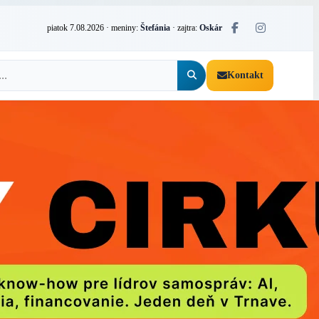
piatok 7.08.2026
· meniny:
Štefánia
· zajtra:
Oskár
Kontakt