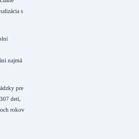
ciálne
alizácia s
plní
áni najmä
hádzky pre
307 detí,
voch rokov