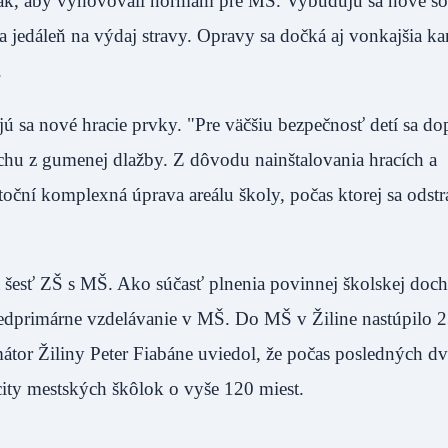
 tak, aby vyhovovali normám pre MŠ. Vybudujú sa nové so
a jedáleň na výdaj stravy. Opravy sa dočká aj vonkajšia kan
.
jú sa nové hracie prvky. "Pre väčšiu bezpečnosť detí sa do
chu z gumenej dlažby. Z dôvodu nainštalovania hracích a
oční komplexná úprava areálu školy, počas ktorej sa odstr
 šesť ZŠ s MŠ. Ako súčasť plnenia povinnej školskej doc
redprimárne vzdelávanie v MŠ. Do MŠ v Žiline nastúpilo 2
mátor Žiliny Peter Fiabáne uviedol, že počas posledných d
ity mestských škôlok o vyše 120 miest.