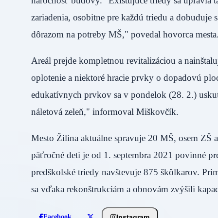
náročnosť budovy. "Existujúce triedy sa upravia
zariadenia, osobitne pre každú triedu a dobuduje s
dôrazom na potreby MŠ," povedal hovorca mesta
Areál prejde kompletnou revitalizáciou a nainštalu
oplotenie a niektoré hracie prvky o dopadovú plo
edukatívnych prvkov sa v pondelok (28. 2.) uskut
náletová zeleň," informoval Miškovčík.
Mesto Žilina aktuálne spravuje 20 MŠ, osem ZŠ a
päťročné deti je od 1. septembra 2021 povinné p
predškolské triedy navštevuje 875 škôlkarov. Pri
sa vďaka rekonštrukciám a obnovám zvýšili kapac
Instagram
Facebook