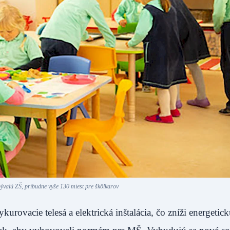
bývalú ZŠ, pribudne vyše 130 miest pre škôlkarov
urovacie telesá a elektrická inštalácia, čo zníži energetic