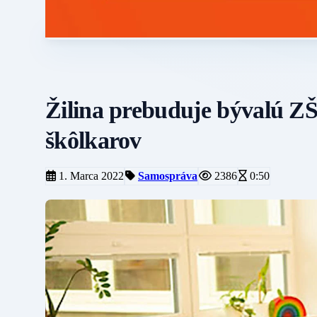
Žilina prebuduje bývalú ZŠ
škôlkarov
1. Marca 2022
Samospráva
2386
0:50