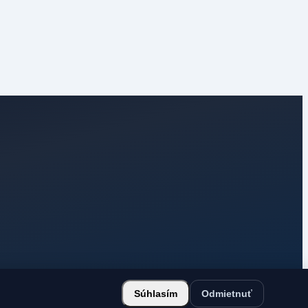
Súhlasím
Odmietnuť