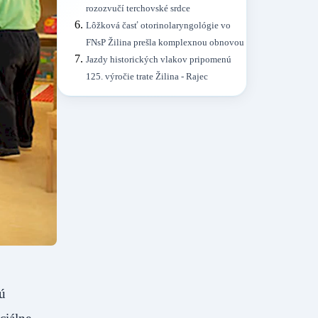
rozozvučí terchovské srdce
Lôžková časť otorinolaryngológie vo
FNsP Žilina prešla komplexnou obnovou
Jazdy historických vlakov pripomenú
125. výročie trate Žilina - Rajec
kú