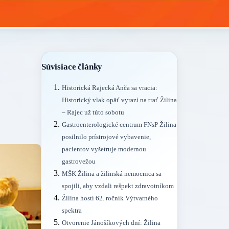
Súvisiace články
Historická Rajecká Anča sa vracia:
Historický vlak opäť vyrazí na trať Žilina
– Rajec už túto sobotu
Gastroenterologické centrum FNsP Žilina
posilnilo prístrojové vybavenie,
pacientov vyšetruje modernou
gastrovežou
MŠK Žilina a žilinská nemocnica sa
spojili, aby vzdali rešpekt zdravotníkom
Žilina hostí 62. ročník Výtvarného
spektra
Otvorenie Jánošíkových dní: Žilina