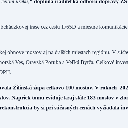
v celom úseku,“
doplnila riaditeľka odboru dopravy Ž
bchádzkovej trase cez cestu II/65D a miestne komunikácie
kej obnove mostov aj na ďalších miestach regiónu. V súča
Uhorská Ves, Oravská Poruba a Veľká Bytča. Celkové invest
s DPH.
vala Žilinská župa celkovo 100 mostov. V rokoch 20
tov. Napriek tomu eviduje kraj stále 183 mostov v zl
ekonštrukcia by si pri súčasných cenách vyžiadala inve