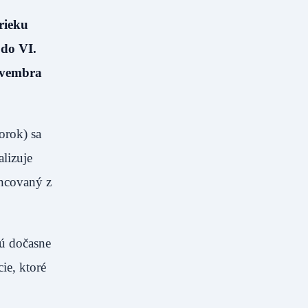
rieku
 do VI.
novembra
orok) sa
alizuje
ancovaný z
dú dočasne
ie, ktoré