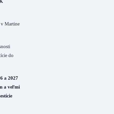
SK
 v Martine
snosti
ície do
26 a 2027
om a veľmi
stície