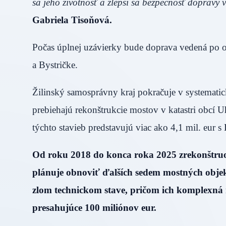
sa jeho životnosť a zlepší sa bezpečnosť dopravy 
Gabriela Tisoňová.
Počas úplnej uzávierky bude doprava vedená po o
a Bystričke.
Žilinský samosprávny kraj pokračuje v systematic
prebiehajú rekonštrukcie mostov v katastri obcí 
týchto stavieb predstavujú viac ako 4,1 mil. eur 
Od roku 2018 do konca roka 2025 zrekonštruo
plánuje obnoviť ďalších sedem mostných objek
zlom technickom stave, pričom ich komplexná r
presahujúce 100 miliónov eur.