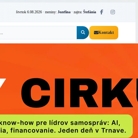
štvrtok 6.08.2026
· meniny:
Jozefína
· zajtra:
Štefánia
Kontakt