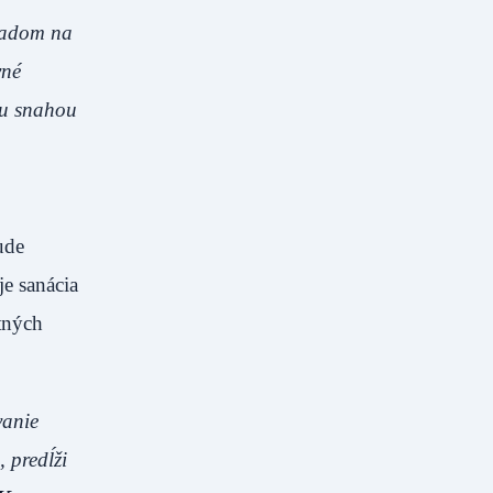
hľadom na
vné
ou snahou
ude
je sanácia
tných
vanie
 predĺži