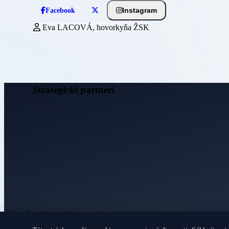
Instagram
Facebook
Eva LACOVÁ, hovorkyňa ŽSK
Strategickí partneri
Obecné noviny