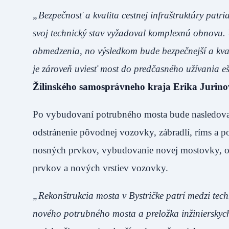
„Bezpečnosť a kvalita cestnej infraštruktúry patr
svoj technický stav vyžadoval komplexnú obnovu.
obmedzenia, no výsledkom bude bezpečnejší a kval
je zároveň uviesť most do predčasného užívania e
Žilinského samosprávneho kraja Erika Jurino
Po vybudovaní potrubného mosta bude nasledovať
odstránenie pôvodnej vozovky, zábradlí, ríms a po
nosných prvkov, vybudovanie novej mostovky, o
prvkov a nových vrstiev vozovky.
„Rekonštrukcia mosta v Bystričke patrí medzi techn
nového potrubného mosta a preložka inžinierskych 