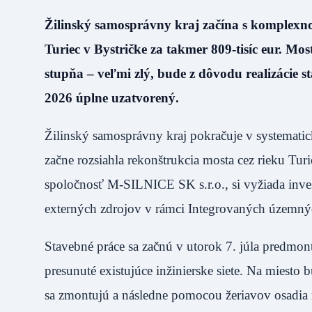
Žilinský samosprávny kraj začína s komplexn
Turiec v Bystričke za takmer 809-tisíc eur. Mo
stupňa – veľmi zlý, bude z dôvodu realizácie 
2026 úplne uzatvorený.
Žilinský samosprávny kraj pokračuje v systematick
začne rozsiahla rekonštrukcia mosta cez rieku Turi
spoločnosť M-SILNICE SK s.r.o., si vyžiada inves
externých zdrojov v rámci Integrovaných územných
Stavebné práce sa začnú v utorok 7. júla predmo
presunuté existujúce inžinierske siete. Na miesto 
sa zmontujú a následne pomocou žeriavov osadia