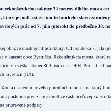
ou rekonštrukciou takmer 33 metrov dlhého mosta cez 
st, ktorý je podľa stavebno-technického stavu zaradený
stavebných prác od 7. júla (utorok) do predbežne 30. 
ej obnove mostnej infraštruktúry. Od pondelka 7. júla (ut
ec v katastri obce Bystrička. Rekonštrukcia mosta, ktorú re
tíciu vo výške takmer 809-tisíc eur s DPH. Projekt je fin
 investícií (IÚI).
ntážou a osadením nového potrubného mosta, na ktorý bu
budú postupne privezené jednotlivé časti oceľovej konštrukc
 na pripravené podpery.