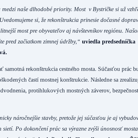
ia medzi naše dlhodobé priority. Most v Bystričke si už vz
 Uvedomujeme si, že rekonštrukcia prinesie dočasné dopra
itnejší most pre obyvateľov aj návštevníkov regiónu. Naš
šte pred začiatkom zimnej údržby,“
uviedla predsedníčka
vá.
 samotná rekonštrukcia cestného mosta. Súčasťou prác b
škodených častí mostnej konštrukcie. Následne sa zrealizu
dvodnenia, protihlukových mostných záverov, bezpečnos
icky náročnejšie stavby, pretože jej súčasťou je aj vybudo
sietí. Po dokončení prác sa výrazne zvýši únosnosť mosta,