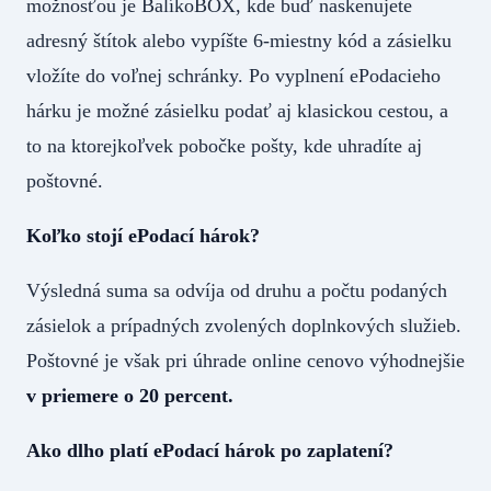
možnosťou je BalíkoBOX, kde buď naskenujete
adresný štítok alebo vypíšte 6-miestny kód a zásielku
vložíte do voľnej schránky. Po vyplnení ePodacieho
hárku je možné zásielku podať aj klasickou cestou, a
to na ktorejkoľvek pobočke pošty, kde uhradíte aj
poštovné.
Koľko stojí ePodací hárok?
Výsledná suma sa odvíja od druhu a počtu podaných
zásielok a prípadných zvolených doplnkových služieb.
Poštovné je však pri úhrade online cenovo výhodnejšie
v priemere o 20 percent.
Ako dlho platí ePodací hárok po zaplatení?