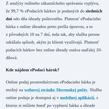
Z analýzy reálneho zákazníckeho správania vyplýva,
že 99,7 % ePodacích hárkov je podaných do
siedmich
dní
odo dňa úhrady poštovného. Platnosť ePodacieho
hárka s online úhradou preto prešla úpravou, a to
z pôvodných 10 na 7 dní, teda tak, aby služba presne
odrážala spôsob, akým ju klienti využívajú. Platnosť
podacích hárkov bez online úhrady ostáva naďalej 10-
dňová.
Kde nájdem ePodací hárok?
Online podaj prostredníctvom ePodacieho hárka je
možný na
webovej stránke Slovenskej pošty
. Služba
online podaja je dostupná aj v
mobilnej aplikácii
, s
ktorou si môžete hneď po vyplnení hárka a úhrade