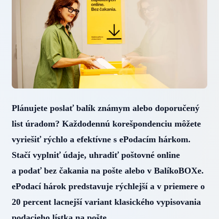
Plánujete poslať balík známym alebo doporučený
list úradom? Každodennú korešpondenciu môžete
vyriešiť rýchlo a efektívne s ePodacím hárkom.
Stačí vyplniť údaje, uhradiť poštovné online
a podať bez čakania na pošte alebo v BalíkoBOXe.
ePodací hárok predstavuje rýchlejší a v priemere o
20 percent lacnejší variant klasického vypisovania
podacieho lístka na pošte.