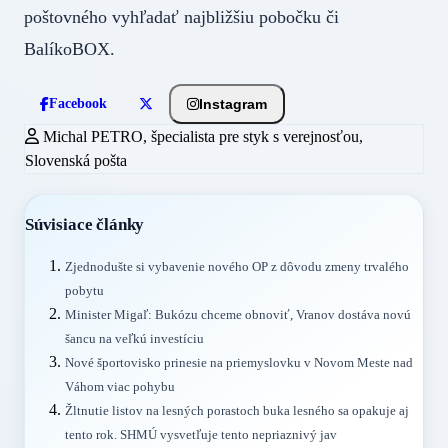
poštovného vyhľadať najbližšiu pobočku či
BalíkoBOX.
Instagram
Facebook
Michal PETRO, špecialista pre styk s verejnosťou,
Slovenská pošta
Súvisiace články
Zjednodušte si vybavenie nového OP z dôvodu zmeny trvalého
pobytu
Minister Migaľ: Bukózu chceme obnoviť, Vranov dostáva novú
šancu na veľkú investíciu
Nové športovisko prinesie na priemyslovku v Novom Meste nad
Váhom viac pohybu
Žltnutie listov na lesných porastoch buka lesného sa opakuje aj
tento rok. SHMÚ vysvetľuje tento nepriaznivý jav