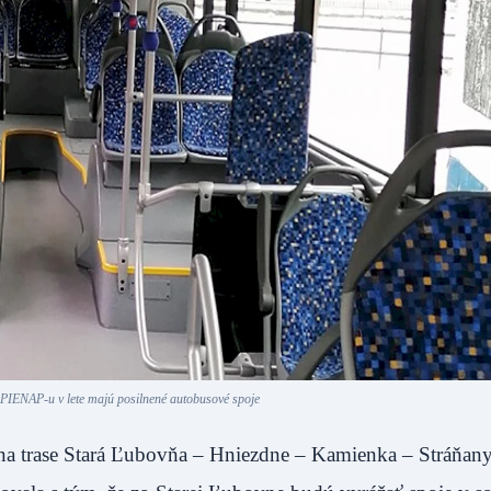
 PIENAP-u v lete majú posilnené autobusové spoje
 na trase Stará Ľubovňa – Hniezdne – Kamienka – Stráňan