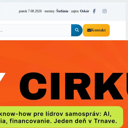
piatok 7.08.2026
· meniny:
Štefánia
· zajtra:
Oskár
Kontakt