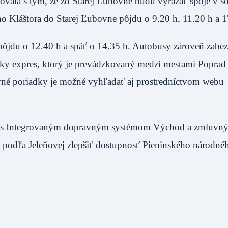
ovala s tým, že zo Starej Ľubovne budú vyrážať spoje v so
o Kláštora do Starej Ľubovne pôjdu o 9.20 h, 11.20 h a 1
 pôjdu o 12.40 h a späť o 14.35 h. Autobusy zároveň zabe
ky expres, ktorý je prevádzkovaný medzi mestami Poprad
vné poriadky je možné vyhľadať aj prostredníctvom webu
ci s Integrovaným dopravným systémom Východ a zmluvn
podľa Jeleňovej zlepšiť dostupnosť Pieninského národné