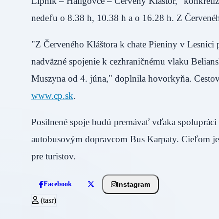
Lipník – Haligovce – Červený Kláštor," konkretiz
nedeľu o 8.38 h, 10.38 h a o 16.28 h. Z Červenéh
"Z Červeného Kláštora k chate Pieniny v Lesnici
nadväzné spojenie k cezhraničnému vlaku Belians
Muszyna od 4. júna," doplnila hovorkyňa. Cesto
www.cp.sk
.
Posilnené spoje budú premávať vďaka spoluprá
autobusovým dopravcom Bus Karpaty. Cieľom je 
pre turistov.
Instagram
Facebook
(tasr)