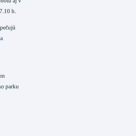
botu aj v
7.10 h.
zpečujú
 a
ým
ho parku