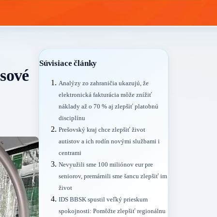
Súvisiace články
usové
Analýzy zo zahraničia ukazujú, že
elektronická fakturácia môže znížiť
náklady až o 70 % aj zlepšiť platobnú
disciplínu
Prešovský kraj chce zlepšiť život
autistov a ich rodín novými službami i
centrami
Nevyužili sme 100 miliónov eur pre
seniorov, premárnili sme šancu zlepšiť im
život
IDS BBSK spustil veľký prieskum
spokojnosti: Pomôžte zlepšiť regionálnu