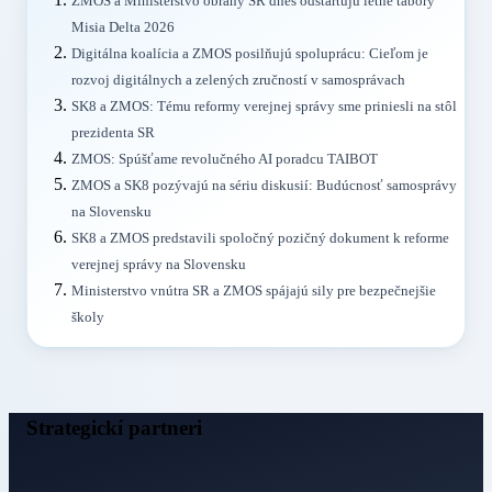
ZMOS a Ministerstvo obrany SR dnes odštartujú letné tábory
Misia Delta 2026
Digitálna koalícia a ZMOS posilňujú spoluprácu: Cieľom je
rozvoj digitálnych a zelených zručností v samosprávach
SK8 a ZMOS: Tému reformy verejnej správy sme priniesli na stôl
prezidenta SR
ZMOS: Spúšťame revolučného AI poradcu TAIBOT
ZMOS a SK8 pozývajú na sériu diskusií: Budúcnosť samosprávy
na Slovensku
SK8 a ZMOS predstavili spoločný pozičný dokument k reforme
verejnej správy na Slovensku
Ministerstvo vnútra SR a ZMOS spájajú sily pre bezpečnejšie
školy
Strategickí partneri