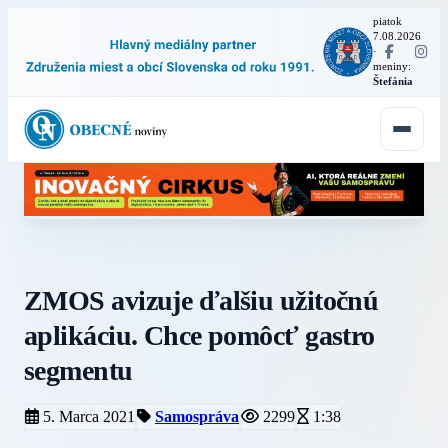
piatok
7.08.2026
·
meniny:
Štefánia
ZMOS avizuje ďalšiu užitočnú
aplikáciu. Chce pomôcť gastro
segmentu
5. Marca 2021
Samospráva
2299
1:38