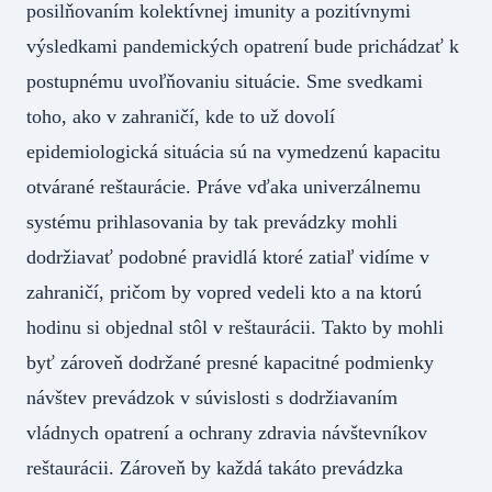
posilňovaním kolektívnej imunity a pozitívnymi
výsledkami pandemických opatrení bude prichádzať k
postupnému uvoľňovaniu situácie. Sme svedkami
toho, ako v zahraničí, kde to už dovolí
epidemiologická situácia sú na vymedzenú kapacitu
otvárané reštaurácie. Práve vďaka univerzálnemu
systému prihlasovania by tak prevádzky mohli
dodržiavať podobné pravidlá ktoré zatiaľ vidíme v
zahraničí, pričom by vopred vedeli kto a na ktorú
hodinu si objednal stôl v reštaurácii. Takto by mohli
byť zároveň dodržané presné kapacitné podmienky
návštev prevádzok v súvislosti s dodržiavaním
vládnych opatrení a ochrany zdravia návštevníkov
reštaurácii. Zároveň by každá takáto prevádzka