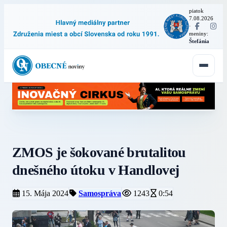
piatok
7.08.2026
·
meniny:
Štefánia
ZMOS je šokované brutalitou
dnešného útoku v Handlovej
15. Mája 2024
Samospráva
1243
0:54