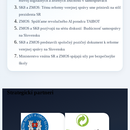
rozvoj digitálnych a zelených zručností v samosprávach
SK8 a ZMOS: Tému reformy verejnej správy sme priniesli na stôl
prezidenta SR
ZMOS: Spúšťame revolučného AI poradcu TAIBOT
ZMOS a SK8 pozývajú na sériu diskusií: Budúcnosť samosprávy
na Slovensku
SK8 a ZMOS predstavili spoločný pozičný dokument k reforme
verejnej správy na Slovensku
Ministerstvo vnútra SR a ZMOS spájajú sily pre bezpečnejšie
školy
Strategickí partneri