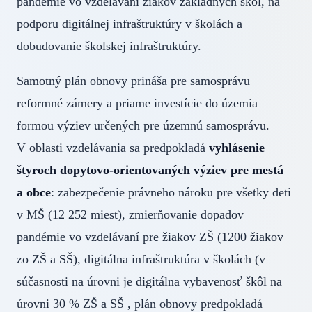
pandémie vo vzdelávaní žiakov základných škôl, na
podporu digitálnej infraštruktúry v školách a
dobudovanie školskej infraštruktúry.
Samotný plán obnovy prináša pre samosprávu
reformné zámery a priame investície do územia
formou výziev určených pre územnú samosprávu.
V oblasti vzdelávania sa predpokladá
vyhlásenie
štyroch dopytovo-orientovaných výziev pre mestá
a obce
: zabezpečenie právneho nároku pre všetky deti
v MŠ (12 252 miest), zmierňovanie dopadov
pandémie vo vzdelávaní pre žiakov ZŠ (1200 žiakov
zo ZŠ a SŠ), digitálna infraštruktúra v školách (v
súčasnosti na úrovni je digitálna vybavenosť škôl na
úrovni 30 % ZŠ a SŠ , plán obnovy predpokladá