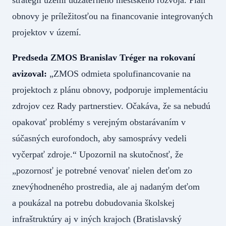
stratégií území udžateľného mestského rozvoja. Plán
obnovy je príležitosťou na financovanie integrovaných
projektov v území.
Predseda ZMOS Branislav Tréger na rokovaní
avizoval:
„ZMOS odmieta spolufinancovanie na
projektoch z plánu obnovy, podporuje implementáciu
zdrojov cez Rady partnerstiev. Očakáva, že sa nebudú
opakovať problémy s verejným obstarávaním v
súčasných eurofondoch, aby samosprávy vedeli
vyčerpať zdroje.“ Upozornil na skutočnosť, že
„pozornosť je potrebné venovať nielen deťom zo
znevýhodneného prostredia, ale aj nadaným deťom
a poukázal na potrebu dobudovania školskej
infraštruktúry aj v iných krajoch (Bratislavský