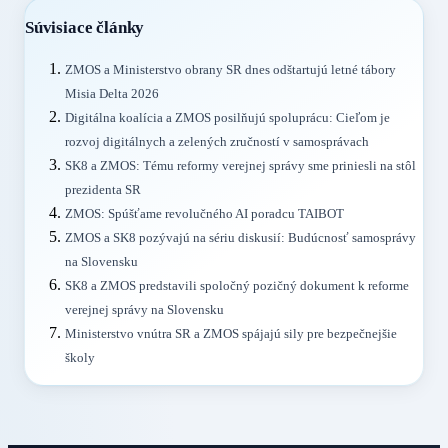
Súvisiace články
ZMOS a Ministerstvo obrany SR dnes odštartujú letné tábory
Misia Delta 2026
Digitálna koalícia a ZMOS posilňujú spoluprácu: Cieľom je
rozvoj digitálnych a zelených zručností v samosprávach
SK8 a ZMOS: Tému reformy verejnej správy sme priniesli na stôl
prezidenta SR
ZMOS: Spúšťame revolučného AI poradcu TAIBOT
ZMOS a SK8 pozývajú na sériu diskusií: Budúcnosť samosprávy
na Slovensku
SK8 a ZMOS predstavili spoločný pozičný dokument k reforme
verejnej správy na Slovensku
Ministerstvo vnútra SR a ZMOS spájajú sily pre bezpečnejšie
školy