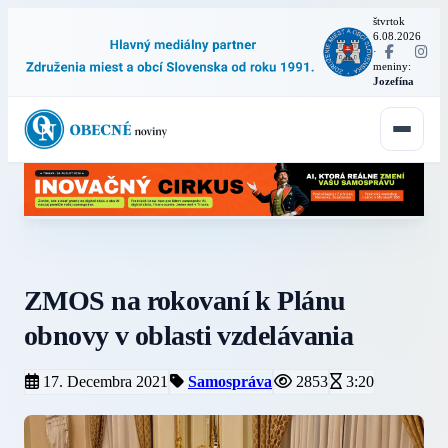
štvrtok
6.08.2026
·
meniny:
Jozefína
ZMOS na rokovaní k Plánu
obnovy v oblasti vzdelávania
17. Decembra 2021
Samospráva
2853
3:20