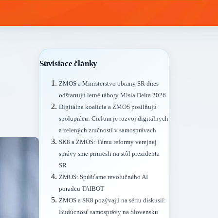
Súvisiace články
ZMOS a Ministerstvo obrany SR dnes
odštartujú letné tábory Misia Delta 2026
Digitálna koalícia a ZMOS posilňujú
spoluprácu: Cieľom je rozvoj digitálnych
a zelených zručností v samosprávach
SK8 a ZMOS: Tému reformy verejnej
správy sme priniesli na stôl prezidenta
SR
ZMOS: Spúšťame revolučného AI
poradcu TAIBOT
ZMOS a SK8 pozývajú na sériu diskusií:
Budúcnosť samosprávy na Slovensku