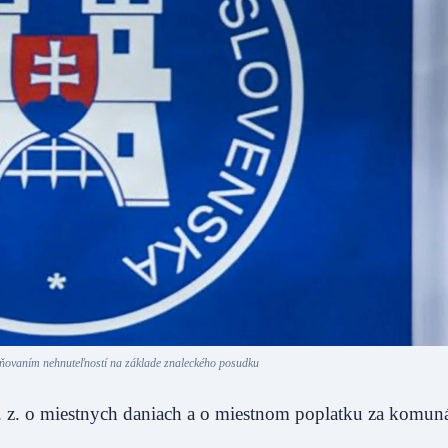
ovaním nehnuteľností na základe znaleckého posudku
. z. o miestnych daniach a o miestnom poplatku za komun