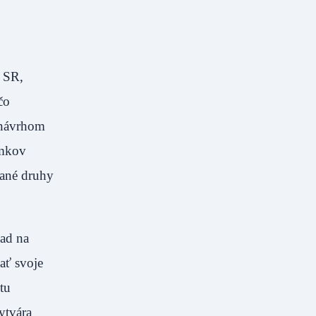
a SR,
čo
 návrhom
emkov
rané druhy
ad na
ať svoje
tu
ytvára