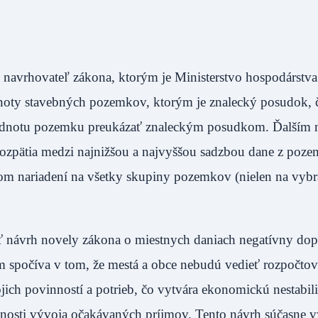
 navrhovateľ zákona, ktorým je Ministerstvo hospodárstv
dnoty stavebných pozemkov, ktorým je znalecký posudok, 
odnotu pozemku preukázať znaleckým posudkom. Ďalším
 rozpätia medzi najnižšou a najvyššou sadzbou dane z poz
m nariadení na všetky skupiny pozemkov (nielen na vyb
ť návrh novely zákona o miestnych daniach negatívny dop
m spočíva v tom, že mestá a obce nebudú vedieť rozpočtov
ojich povinností a potrieb, čo vytvára ekonomickú nestabili
nosti vývoja očakávaných príjmov. Tento návrh súčasne v