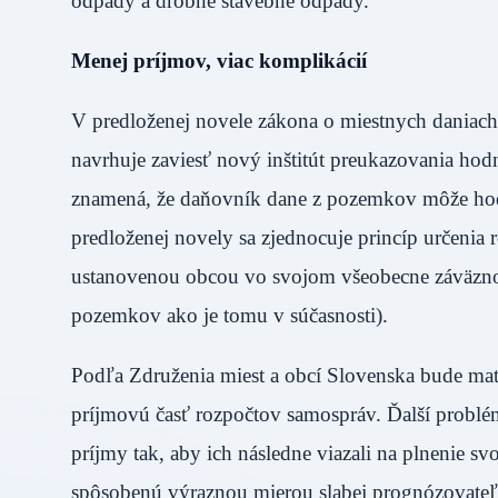
odpady a drobné stavebné odpady.
Menej príjmov, viac komplikácií
V predloženej novele zákona o miestnych daniach
navrhuje zaviesť nový inštitút preukazovania ho
znamená, že daňovník dane z pozemkov môže h
predloženej novely sa zjednocuje princíp určenia
ustanovenou obcou vo svojom všeobecne záväzno
pozemkov ako je tomu v súčasnosti).
Podľa Združenia miest a obcí Slovenska bude ma
príjmovú časť rozpočtov samospráv. Ďalší problé
príjmy tak, aby ich následne viazali na plnenie sv
spôsobenú výraznou mierou slabej prognózovateľ