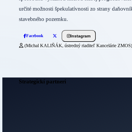
určité možnosti špekulatívnosti zo strany daňov
stavebného pozemku.
Instagram
Facebook
(Michal KALIŇÁK, ústredný riaditeľ Kancelárie ZMOS
Strategickí partneri