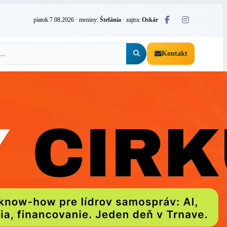
piatok 7.08.2026
· meniny:
Štefánia
· zajtra:
Oskár
Kontakt