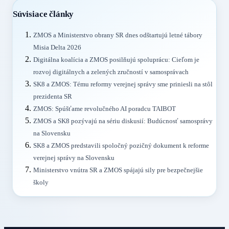
Súvisiace články
ZMOS a Ministerstvo obrany SR dnes odštartujú letné tábory
Misia Delta 2026
Digitálna koalícia a ZMOS posilňujú spoluprácu: Cieľom je
rozvoj digitálnych a zelených zručností v samosprávach
SK8 a ZMOS: Tému reformy verejnej správy sme priniesli na stôl
prezidenta SR
ZMOS: Spúšťame revolučného AI poradcu TAIBOT
ZMOS a SK8 pozývajú na sériu diskusií: Budúcnosť samosprávy
na Slovensku
SK8 a ZMOS predstavili spoločný pozičný dokument k reforme
verejnej správy na Slovensku
Ministerstvo vnútra SR a ZMOS spájajú sily pre bezpečnejšie
školy