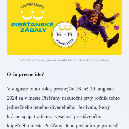
ZMOS partnerom prvého ročníka Piešťanského festivalu zábavy
O čo presne ide?
V auguste tohto roka, presnejšie 16. až 19. augusta
2024 sa v meste Piešťany uskutoční prvý ročník tohto
jedinečného letného divadelného festivalu, ktorý
krásne spája tradíciu a veselosť presláveného
kúpeľného mesta Piešťany. Jeho poslaním je priniesť