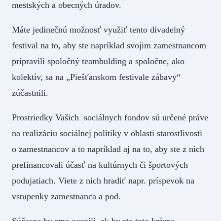
mestských a obecných úradov.
Máte jedinečnú možnosť využiť tento divadelný
festival na to, aby ste napríklad svojim zamestnancom
pripravili spoločný teambulding a spoločne, ako
kolektív, sa na „Piešťanskom festivale zábavy“
zúčastnili.
Prostriedky Vašich sociálnych fondov sú určené práve
na realizáciu sociálnej politiky v oblasti starostlivosti
o zamestnancov a to napríklad aj na to, aby ste z nich
prefinancovali účasť na kultúrnych či športových
podujatiach. Viete z nich hradiť napr. príspevok na
vstupenky zamestnanca a pod.
Súčasne by sme ocenili, ak by ste toto krásne