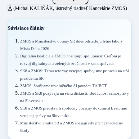
(Michal KALIŇÁK, ústredný riaditeľ Kancelárie ZMOS)
Súvisiace články
ZMOS a Ministerstvo obrany SR dnes odštartujú letné tábory
Misia Delta 2026
Digitálna koalícia a ZMOS posilňujú spoluprácu: Cieľom je
rozvoj digitálnych a zelených zručností v samosprávach
SK8 a ZMOS: Tému reformy verejnej správy sme priniesli na stôl
prezidenta SR
ZMOS: Spúšťame revolučného AI poradcu TAIBOT
ZMOS a SK8 pozývajú na sériu diskusií: Budúcnosť samosprávy
na Slovensku
SK8 a ZMOS predstavili spoločný pozičný dokument k reforme
verejnej správy na Slovensku
Ministerstvo vnútra SR a ZMOS spájajú sily pre bezpečnejšie
školy