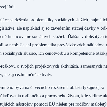
ej línii.
ajúce sa riešenia problematiky sociálnych služieb, najmä ic
islatíve, ale napríklad aj so zavedením štátnej dávky v od
lené financovanie sociálnych služieb. Ďalšou z dôležitých 
kusii sa neobišla ani problematika prevádzkových nákladov,
sociálnych služieb, ich cenotvorbu a kompetenčné otázky
ákovú o svojich projektových aktivitách, zameraných na
 ale aj cezhraničné aktivity.
mného bývania či vecného rozšírenia oblasti týkajúcej sa
úlaďovania rodinného a pracovného života, kde vidíme a
tujúcich nástrojov pomoci EÚ nielen pre rodičov maloletýc