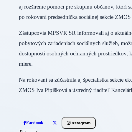
aj rozšírenie pomoci pre skupinu občanov, ktorí s
po rokovaní predsedníčka sociálnej sekcie ZMO
Zástupcovia MPSVR SR informovali aj o aktuálno
pobytových zariadeniach sociálnych služieb, možn
dostupnosti osobných ochranných prostriedkov, kt
miere.
Na rokovaní sa zúčastnila aj špecialistka sekcie e
ZMOS Iva Pipišková a ústredný riaditeľ Kancelá
Instagram
Facebook