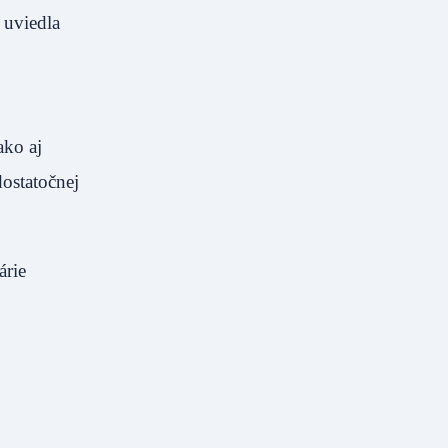
 uviedla
ako aj
dostatočnej
árie