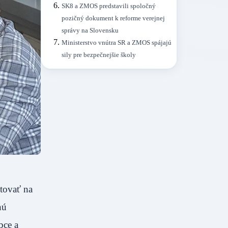
SK8 a ZMOS predstavili spoločný
pozičný dokument k reforme verejnej
správy na Slovensku
Ministerstvo vnútra SR a ZMOS spájajú
sily pre bezpečnejšie školy
tovať na
nú
bce a