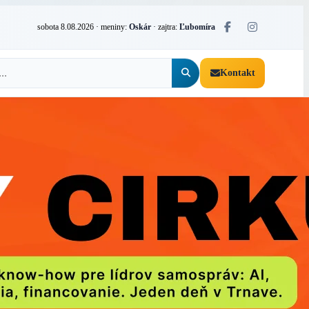
sobota 8.08.2026
· meniny:
Oskár
· zajtra:
Ľubomíra
Kontakt