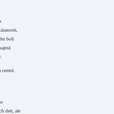
h
kázanosti,
tém boli
 najmä
.
 centrá
ko
h detí, ale