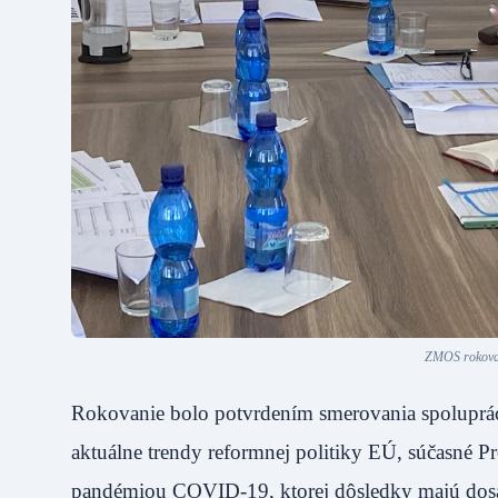
ZMOS rokoval
Rokovanie bolo potvrdením smerovania spoluprác
aktuálne trendy reformnej politiky EÚ, súčasné P
pandémiou COVID-19, ktorej dôsledky majú dosah 