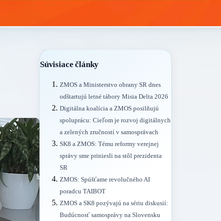
Súvisiace články
ZMOS a Ministerstvo obrany SR dnes
odštartujú letné tábory Misia Delta 2026
Digitálna koalícia a ZMOS posilňujú
spoluprácu: Cieľom je rozvoj digitálnych
a zelených zručností v samosprávach
SK8 a ZMOS: Tému reformy verejnej
správy sme priniesli na stôl prezidenta
SR
ZMOS: Spúšťame revolučného AI
poradcu TAIBOT
ZMOS a SK8 pozývajú na sériu diskusií:
Budúcnosť samosprávy na Slovensku