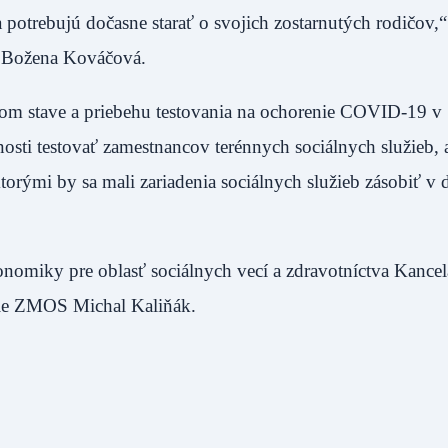
a potrebujú dočasne starať o svojich zostarnutých rodičov,“
S Božena Kováčová.
m stave a priebehu testovania na ochorenie COVID-19 v
osti testovať zamestnancov terénnych sociálnych služieb, 
orými by sa mali zariadenia sociálnych služieb zásobiť v 
konomiky pre oblasť sociálnych vecí a zdravotníctva Kancel
rie ZMOS Michal Kaliňák.