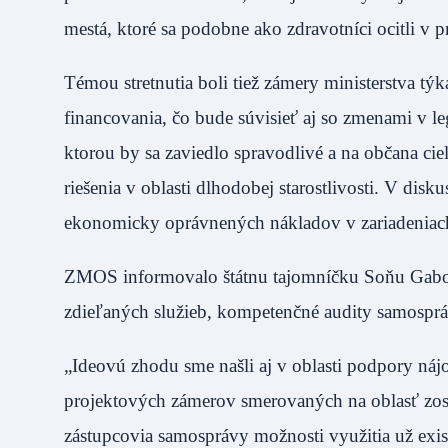
mestá, ktoré sa podobne ako zdravotníci ocitli v prv
Témou stretnutia boli tiež zámery ministerstva týk
financovania, čo bude súvisieť aj so zmenami v leg
ktorou by sa zaviedlo spravodlivé a na občana cie
riešenia v oblasti dlhodobej starostlivosti. V dis
ekonomicky oprávnených nákladov v zariadeniach 
ZMOS informovalo štátnu tajomníčku Soňu Gaborč
zdieľaných služieb, kompetenčné audity samospráv,
„Ideovú zhodu sme našli aj v oblasti podpory nájo
projektových zámerov smerovaných na oblasť zos
zástupcovia samosprávy možnosti využitia už exis