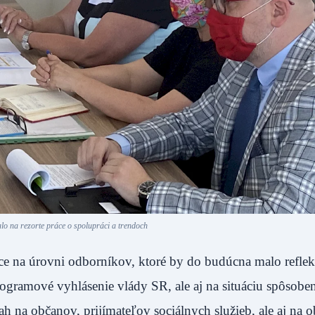
o na rezorte práce o spolupráci a trendoch
e na úrovni odborníkov, ktoré by do budúcna malo reflek
rogramové vyhlásenie vlády SR, ale aj na situáciu spôsobe
na občanov, prijímateľov sociálnych služieb, ale aj na o