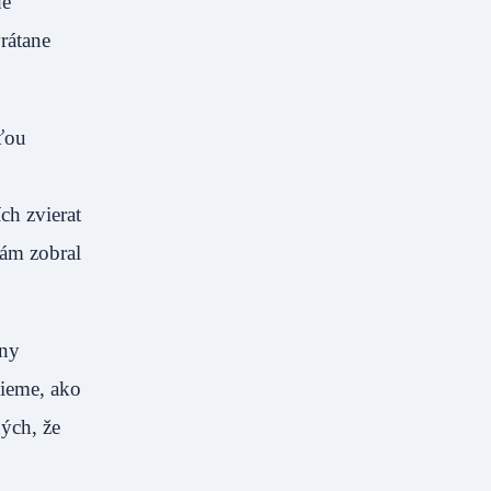
de
rátane
ťou
ch zvierat
nám zobral
iny
vieme, ako
ých, že