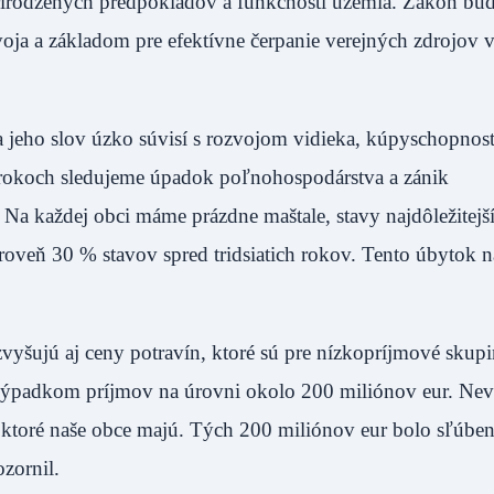
prirodzených predpokladov a funkčnosti územia. Zákon bu
voja a základom pre efektívne čerpanie verejných zdrojov v
 jeho slov úzko súvisí s rozvojom vidieka, kúpyschopnos
h rokoch sledujeme úpadok poľnohospodárstva a zánik
a každej obci máme prázdne maštale, stavy najdôležitejší
úroveň 30 % stavov spred tridsiatich rokov. Tento úbytok 
zvyšujú aj ceny potravín, ktoré sú pre nízkopríjmové skup
 výpadkom príjmov na úrovni okolo 200 miliónov eur. Ne
 ktoré naše obce majú. Tých 200 miliónov eur bolo sľúben
zornil.