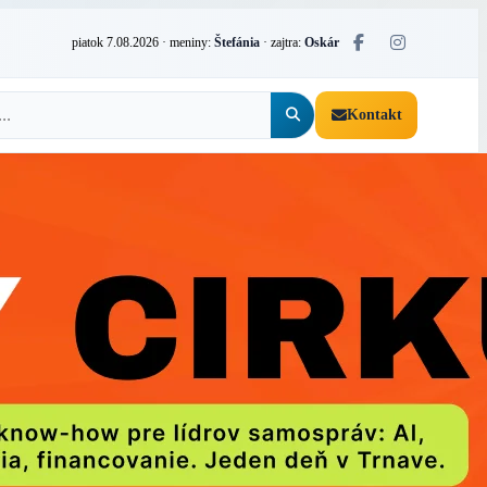
piatok 7.08.2026
· meniny:
Štefánia
· zajtra:
Oskár
Kontakt