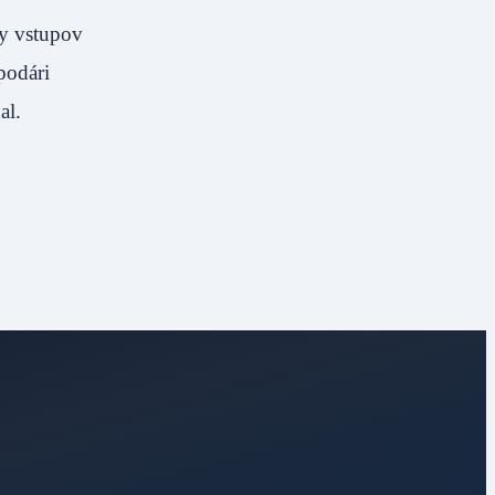
y vstupov
podári
al.