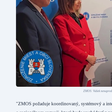
ZMOS: Vidiek nenapredu
"ZMOS požaduje koordinovaný, systémový a inte