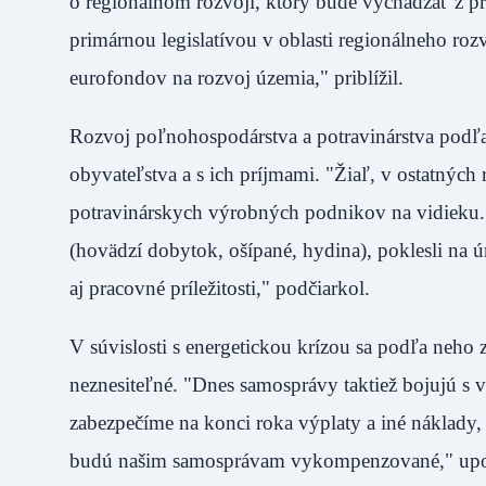
o regionálnom rozvoji, ktorý bude vychádzať z 
primárnou legislatívou v oblasti regionálneho roz
eurofondov na rozvoj územia," priblížil.
Rozvoj poľnohospodárstva a potravinárstva podľa
obyvateľstva a s ich príjmami. "Žiaľ, v ostatnýc
potravinárskych výrobných podnikov na vidieku. N
(hovädzí dobytok, ošípané, hydina), poklesli na 
aj pracovné príležitosti," podčiarkol.
V súvislosti s energetickou krízou sa podľa neho 
neznesiteľné. "Dnes samosprávy taktiež bojujú s
zabezpečíme na konci roka výplaty a iné náklady,
budú našim samosprávam vykompenzované," upo