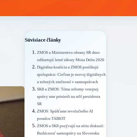
Súvisiace články
ZMOS a Ministerstvo obrany SR dnes
odštartujú letné tábory Misia Delta 2026
Digitálna koalícia a ZMOS posilňujú
spoluprácu: Cieľom je rozvoj digitálnych
a zelených zručností v samosprávach
SK8 a ZMOS: Tému reformy verejnej
správy sme priniesli na stôl prezidenta
SR
ZMOS: Spúšťame revolučného AI
poradcu TAIBOT
ZMOS a SK8 pozývajú na sériu diskusií:
Budúcnosť samosprávy na Slovensku