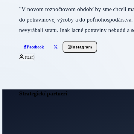
"V novom rozpočtovom období by sme chceli mať
do potravinovej výroby a do poľnohospodárstva
nevyrábali stratu. Inak lacné potraviny nebudú a 
Instagram
Facebook
(tasr)
Strategickí partneri