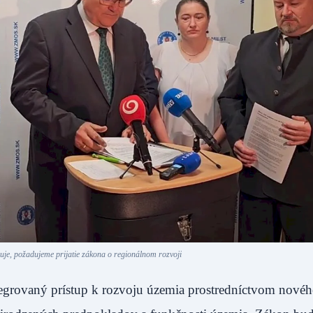
je, požadujeme prijatie zákona o regionálnom rozvoji
grovaný prístup k rozvoju územia prostredníctvom nové