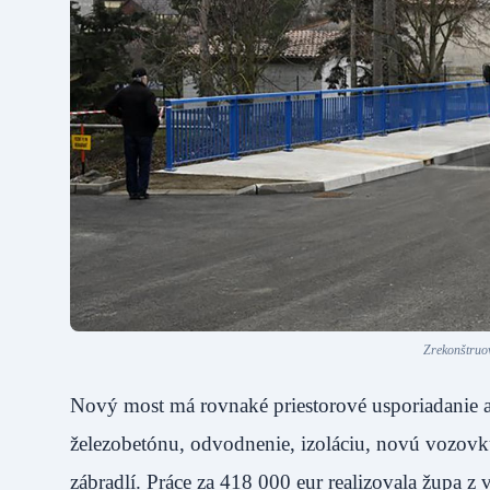
Zrekonštruov
Nový most má rovnaké priestorové usporiadanie
železobetónu, odvodnenie, izoláciu, novú vozovku 
zábradlí. Práce za 418 000 eur realizovala župa z