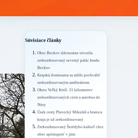
Súvisiace články
Obec Beckov slávnostne otvorila
zrekonštruovaný severný palác hradu
Beckov
Krajská dominanta sa môže pochváliť
zrekonštruovaným amfiteátrom
Okres Veľký Krtíš: 31 kilometrov
zrekonštruovaných ciest a autobus do
Nitry
Úsek cesty Plavecký Mikuláš a hranica
kraja je už zrekonštruovaný
Zrekonštruovaný Šerédyho kaštieľ chce
obec sprístupniť v júni