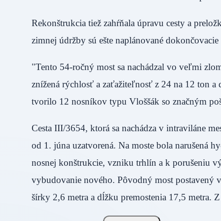
Rekonštrukcia tiež zahŕňala úpravu cesty a prel
zimnej údržby sú ešte naplánované dokončovacie 
"Tento 54-ročný most sa nachádzal vo veľmi zlom
znížená rýchlosť a zaťažiteľnosť z 24 na 12 ton 
tvorilo 12 nosníkov typu Vloššák so značným po
Cesta III/3654, ktorá sa nachádza v intraviláne 
od 1. júna uzatvorená. Na moste bola narušená hy
nosnej konštrukcie, vzniku trhlín a k porušeniu v
vybudovanie nového. Pôvodný most postavený v 
šírky 2,6 metra a dĺžku premostenia 17,5 metra. Z