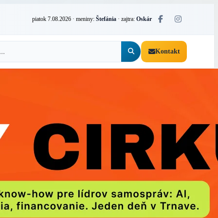
piatok 7.08.2026
· meniny:
Štefánia
· zajtra:
Oskár
Kontakt