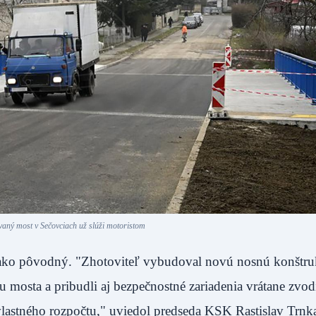
aný most v Sečovciach už slúži motoristom
 ako pôvodný. "Zhotoviteľ vybudoval novú nosnú konštru
mosta a pribudli aj bezpečnostné zariadenia vrátane zvodi
 vlastného rozpočtu," uviedol predseda KSK Rastislav Trnk