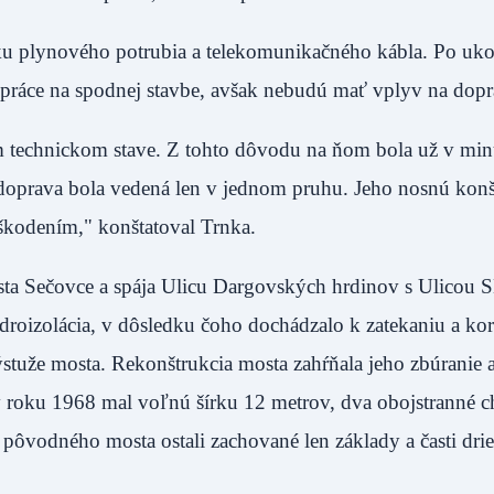
ožku plynového potrubia a telekomunikačného kábla. Po uk
práce na spodnej stavbe, avšak nebudú mať vplyv na dopr
 technickom stave. Z tohto dôvodu na ňom bola už v min
a doprava bola vedená len v jednom pruhu. Jeho nosnú kon
škodením," konštatoval Trnka.
mesta Sečovce a spája Ulicu Dargovských hrdinov s Ulicou 
droizolácia, v dôsledku čoho dochádzalo k zatekaniu a kor
ýstuže mosta. Rekonštrukcia mosta zahŕňala jeho zbúranie 
roku 1968 mal voľnú šírku 12 metrov, dva obojstranné 
 pôvodného mosta ostali zachované len základy a časti dri