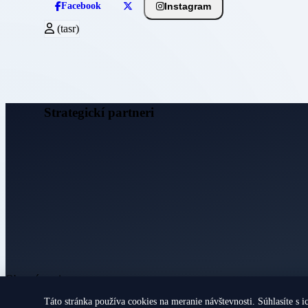
Instagram
Facebook
(tasr)
Strategickí partneri
Obecné noviny
Táto stránka používa cookies na meranie návštevnosti. Súhlasíte s i
© 2026 Všetky práva vyhradené