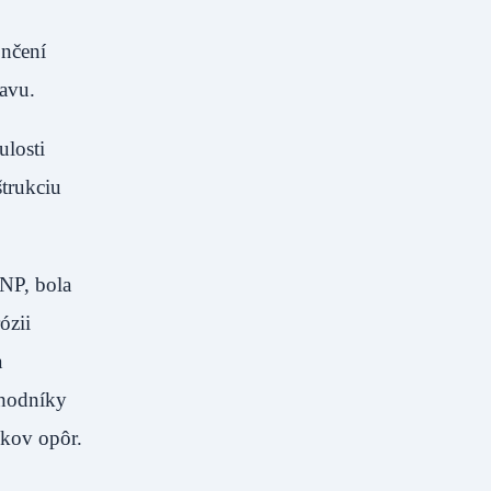
ončení
avu.
ulosti
štrukciu
SNP, bola
ózii
a
chodníky
ekov opôr.