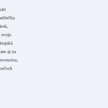
ári
iaditeľka
árok,
 svoju
krajská
ram aj na
revenciou,
úpeľoch