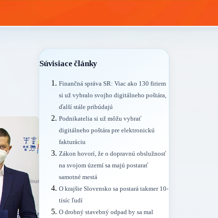
Súvisiace články
Finančná správa SR: Viac ako 130 firiem
si už vybralo svojho digitálneho poštára,
ďalší stále pribúdajú
Podnikatelia si už môžu vybrať
digitálneho poštára pre elektronickú
fakturáciu
Zákon hovorí, že o dopravnú obslužnosť
na svojom území sa majú postarať
samotné mestá
O krajšie Slovensko sa postará takmer 10-
tisíc ľudí
O drobný stavebný odpad by sa mal