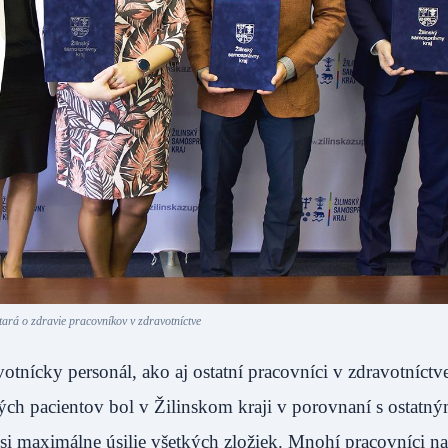
ará o zdravie pracovníkov v zdravotníctve
tnícky personál, ako aj ostatní pracovníci v zdravotníctv
ch pacientov bol v Žilinskom kraji v porovnaní s ostatný
 si maximálne úsilie všetkých zložiek. Mnohí pracovníci n