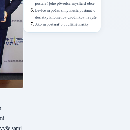
postarať jeho pôvodca, myslia si obce
Levice sa počas zimy musia postarať o
desiatky kilometrov chodníkov navyše
Ako sa postarať o pouličné mačky
e
mi
avyše sami