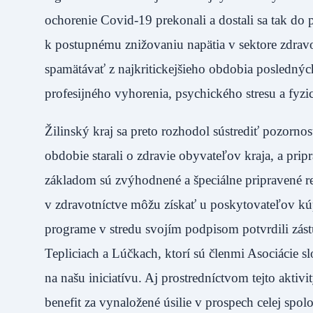
ochorenie Covid-19 prekonali a dostali sa tak do 
k postupnému znižovaniu napätia v sektore zdravo
spamätávať z najkritickejšieho obdobia posledných
profesijného vyhorenia, psychického stresu a fyzi
Žilinský kraj sa preto rozhodol sústrediť pozornos
obdobie starali o zdravie obyvateľov kraja, a pri
základom sú zvýhodnené a špeciálne pripravené re
v zdravotníctve môžu získať u poskytovateľov kúp
programe v stredu svojím podpisom potvrdili zás
Tepliciach a Lúčkach, ktorí sú členmi Asociácie 
na našu iniciatívu. Aj prostredníctvom tejto akt
benefit za vynaložené úsilie v prospech celej spo