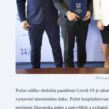
ŽSK sa post
Počas celého obdobia pandémie Covid-19 je zdravo
vystavení enormnému tlaku. Počet hospitalizovaný
regiónmi Slovenska jeden z najvyšších a vyžiadal