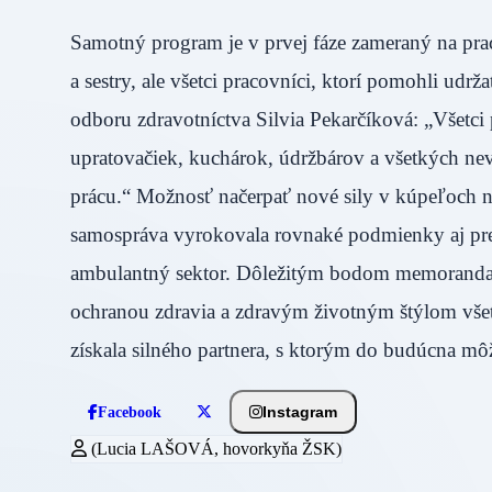
Samotný program je v prvej fáze zameraný na pra
a sestry, ale všetci pracovníci, ktorí pomohli udrž
odboru zdravotníctva Silvia Pekarčíková: „Všetci
upratovačiek, kuchárok, údržbárov a všetkých ne
prácu.“ Možnosť načerpať nové sily v kúpeľoch n
samospráva vyrokovala rovnaké podmienky aj pre š
ambulantný sektor. Dôležitým bodom memoranda je 
ochranou zdravia a zdravým životným štýlom vš
získala silného partnera, s ktorým do budúcna m
Instagram
Facebook
(Lucia LAŠOVÁ, hovorkyňa ŽSK)