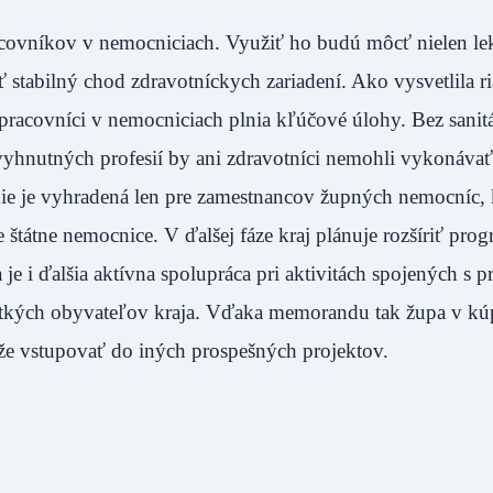
covníkov v nemocniciach. Využiť ho budú môcť nielen lek
ať stabilný chod zdravotníckych zariadení. Ako vysvetlila r
 pracovníci v nemocniciach plnia kľúčové úlohy. Bez sanit
vyhnutných profesií by ani zdravotníci nemohli vykonávať
ie je vyhradená len pre zamestnancov župných nemocníc, 
tátne nemocnice. V ďalšej fáze kraj plánuje rozšíriť prog
i ďalšia aktívna spolupráca pri aktivitách spojených s p
etkých obyvateľov kraja. Vďaka memorandu tak župa v k
ôže vstupovať do iných prospešných projektov.