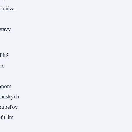
ochádza
stavy
dlhé
eho
upnom
čianskych
 kúpeľov
núť im