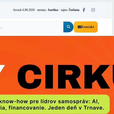
štvrtok 6.08.2026
· meniny:
Jozefína
· zajtra:
Štefánia
Kontakt