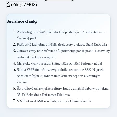
(Zdroj: ZMOS)
Súvisiace články
Archeológovia SAV opäť hľadajú posledných Neandertálcov v
Čertovej peci
Prešovský kraj obnovil ďalší úsek cesty v okrese Stará Ľubovňa
Obnova cesty na Kráľovu hoľu pokračuje podľa plánu. Hotová by
mala byť do konca augusta
Majetok, ktorý prepadol štátu, môže pomôcť ľuďom v núdzi
Štátna VšZP finančne znevýhodnila nemocnice ŽSK. Napriek
porovnateľným výkonom im platila menej než súkromným
sieťam
Štvordňové oslavy plné kultúry, hudby a najmä zábavy ponúknu
35. Palócke dni a Dni mesta Fiľakovo
V Šali otvoril NSK novú algeziologickú ambulanciu