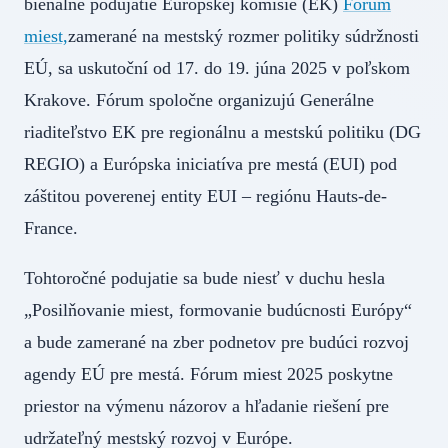
bienálne podujatie Európskej komisie (EK)
Fórum
miest,
zamerané na mestský rozmer politiky súdržnosti
EÚ, sa uskutoční od 17. do 19. júna 2025 v poľskom
Krakove. Fórum spoločne organizujú Generálne
riaditeľstvo EK pre regionálnu a mestskú politiku (DG
REGIO) a Európska iniciatíva pre mestá (EUI) pod
záštitou poverenej entity EUI – regiónu Hauts-de-
France.
Tohtoročné podujatie sa bude niesť v duchu hesla
„Posilňovanie miest, formovanie budúcnosti Európy“
a bude zamerané na zber podnetov pre budúci rozvoj
agendy EÚ pre mestá. Fórum miest 2025 poskytne
priestor na výmenu názorov a hľadanie riešení pre
udržateľný mestský rozvoj v Európe.