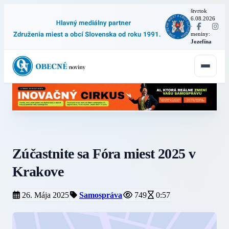
štvrtok
6.08.2026
·
meniny:
Jozefína
Zúčastnite sa Fóra miest 2025 v
Krakove
26. Mája 2025
Samospráva
749
0:57