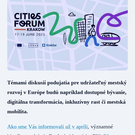
Témami diskusií podujatia pre udržateľný mestský
rozvoj v Európe budú napríklad dostupné bývanie,
digitálna transformácia, inkluzívny rast či mestská
mobilita.
Ako sme Vás informovali už v apríli
, významné