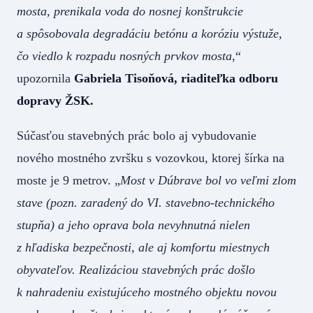
mosta, prenikala voda do nosnej konštrukcie
a spôsobovala degradáciu betónu a koróziu výstuže,
čo viedlo k rozpadu nosných prvkov mosta
,“
upozornila
Gabriela Tisoňová, riaditeľka odboru
dopravy ŽSK.
Súčasťou stavebných prác bolo aj vybudovanie
nového mostného zvršku s vozovkou, ktorej šírka na
moste je 9 metrov. „
Most v Dúbrave bol vo veľmi zlom
stave (pozn. zaradený do VI. stavebno-technického
stupňa) a jeho oprava bola nevyhnutná nielen
z hľadiska bezpečnosti, ale aj komfortu miestnych
obyvateľov. Realizáciou stavebných prác došlo
k nahradeniu existujúceho mostného objektu novou