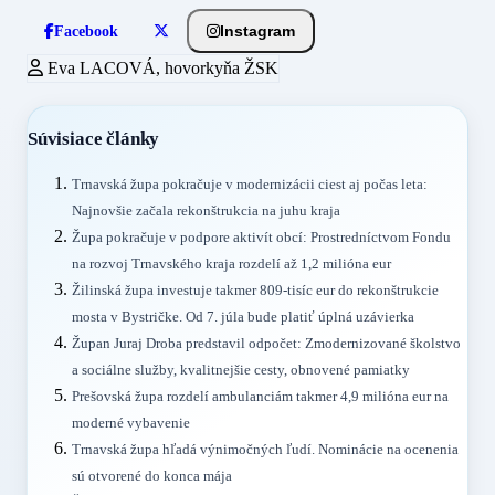
Instagram
Facebook
Eva LACOVÁ, hovorkyňa ŽSK
Súvisiace články
Trnavská župa pokračuje v modernizácii ciest aj počas leta:
Najnovšie začala rekonštrukcia na juhu kraja
Župa pokračuje v podpore aktivít obcí: Prostredníctvom Fondu
na rozvoj Trnavského kraja rozdelí až 1,2 milióna eur
Žilinská župa investuje takmer 809-tisíc eur do rekonštrukcie
mosta v Bystričke. Od 7. júla bude platiť úplná uzávierka
Župan Juraj Droba predstavil odpočet: Zmodernizované školstvo
a sociálne služby, kvalitnejšie cesty, obnovené pamiatky
Prešovská župa rozdelí ambulanciám takmer 4,9 milióna eur na
moderné vybavenie
Trnavská župa hľadá výnimočných ľudí. Nominácie na ocenenia
sú otvorené do konca mája