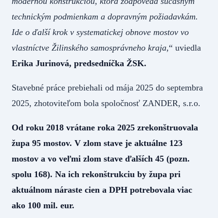
modernou konštrukciou, ktorá zodpovedá súčasným
technickým podmienkam a dopravným požiadavkám.
Ide o ďalší krok v systematickej obnove mostov vo
vlastníctve Žilinského samosprávneho kraja
,“ uviedla
Erika Jurinová, predsedníčka ŽSK.
Stavebné práce prebiehali od mája 2025 do septembra
2025, zhotoviteľom bola spoločnosť ZANDER, s.r.o.
Od roku 2018 vrátane roka 2025 zrekonštruovala
župa 95 mostov. V zlom stave je aktuálne 123
mostov a vo veľmi zlom stave ďalších 45 (pozn.
spolu 168). Na ich rekonštrukciu by župa pri
aktuálnom náraste cien a DPH potrebovala viac
ako 100 mil. eur.