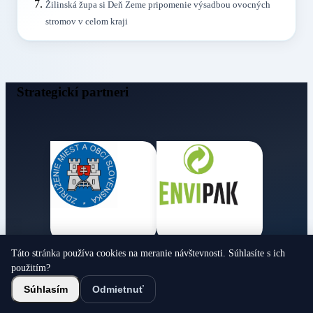
Žilinská župa si Deň Zeme pripomenie výsadbou ovocných
stromov v celom kraji
Strategickí partneri
Táto stránka používa cookies na meranie návštevnosti. Súhlasíte s ich
Obecné noviny
použitím?
© 2026 Všetky práva vyhradené
Súhlasím
Odmietnuť