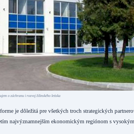
jem o záchranu i rozvoj žilinského letiska
 forme je dôležitá pre všetkých troch strategických partner
 tretím najvýznamnejším ekonomickým regiónom s vysoký