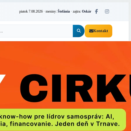
piatok 7.08.2026
· meniny:
Štefánia
· zajtra:
Oskár
Kontakt