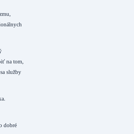
izmu,
sionálnych
ý
iť na tom,
sa služby
ka.
lo dobré