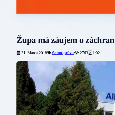
Župa má záujem o záchranu i
31. Marca 2018
Samospráva
2763
1:02