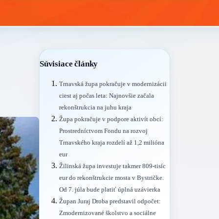
Súvisiace články
Trnavská župa pokračuje v modernizácii
ciest aj počas leta: Najnovšie začala
rekonštrukcia na juhu kraja
Župa pokračuje v podpore aktivít obcí:
Prostredníctvom Fondu na rozvoj
Trnavského kraja rozdelí až 1,2 milióna
eur
Žilinská župa investuje takmer 809-tisíc
eur do rekonštrukcie mosta v Bystričke.
Od 7. júla bude platiť úplná uzávierka
Župan Juraj Droba predstavil odpočet:
Zmodernizované školstvo a sociálne