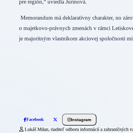
pre región,“ uviedla Jurinová.
Memorandum má deklaratívny charakter, no zároveň
o majetkovo-právnych zmenách v rámci Letiskovej s
je majoritným vlastníkom akciovej spoločnosti m
Instagram
Facebook
Lukáš Milan, riaditeľ odboru informácií a zahraničných