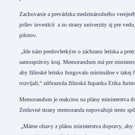
Zachovanie a prevádzka medzinárodného verejného 
prílev investícii a zo strany univerzity aj pre v
pilotov.
„Ide nám predovšetkým o záchranu letiska a preto s
samosprávny kraj. Memorandum má pre ministerst
aby žilinské letisko fungovalo minimálne v takej
rozvíjali,“ zdôraznila žilinská županka Erika Jurin
Memorandum je reakciou na plány ministerstva do
Zmluvné strany memoranda nepovažujú tento spôso
„Máme obavy z plánu ministerstva dopravy, aby ne