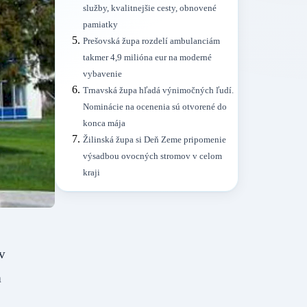
služby, kvalitnejšie cesty, obnovené
pamiatky
Prešovská župa rozdelí ambulanciám
takmer 4,9 milióna eur na moderné
vybavenie
Trnavská župa hľadá výnimočných ľudí.
Nominácie na ocenenia sú otvorené do
konca mája
Žilinská župa si Deň Zeme pripomenie
výsadbou ovocných stromov v celom
kraji
ov
m