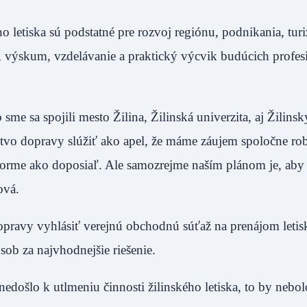
letiska sú podstatné pre rozvoj regiónu, podnikania, tur
edu, výskum, vzdelávanie a praktický výcvik budúcich profe
me sa spojili mesto Žilina, Žilinská univerzita, aj Žilinsk
vo dopravy slúžiť ako apel, že máme záujem spoločne rob
 forme ako doposiaľ. Ale samozrejme naším plánom je, aby 
ová.
pravy vyhlásiť verejnú obchodnú súťaž na prenájom letis
b za najvhodnejšie riešenie.
došlo k utlmeniu činnosti žilinského letiska, to by nebo