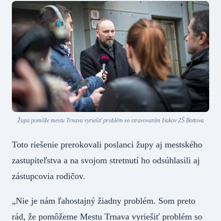
Župa pomôže mestu Trnava vyriešiť problém so stravovaním žiakov ZŠ Bottova
Toto riešenie prerokovali poslanci župy aj mestského
zastupiteľstva a na svojom stretnutí ho odsúhlasili aj
zástupcovia rodičov.
„Nie je nám ľahostajný žiadny problém. Som preto
rád, že pomôžeme Mestu Trnava vyriešiť problém so