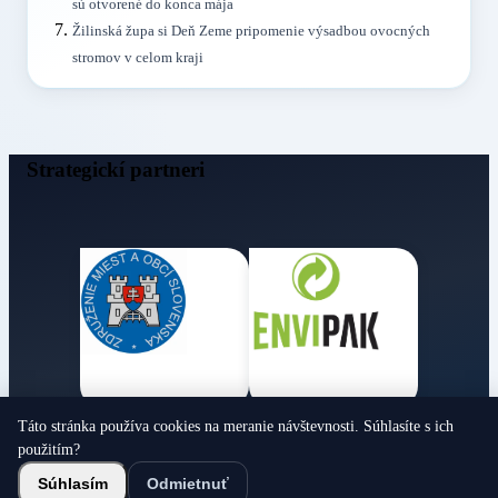
sú otvorené do konca mája
Žilinská župa si Deň Zeme pripomenie výsadbou ovocných
stromov v celom kraji
Strategickí partneri
Táto stránka používa cookies na meranie návštevnosti. Súhlasíte s ich
Obecné noviny
použitím?
© 2026 Všetky práva vyhradené
Súhlasím
Odmietnuť