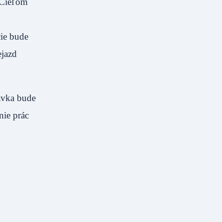
. Cieľom
cie bude
ejazd
mávka bude
nie prác