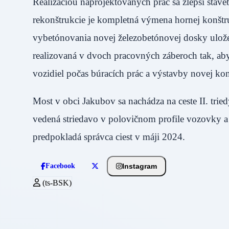
Realizáciou naprojektovaných prác sa zlepší stave
rekonštrukcie je kompletná výmena hornej konštr
vybetónovania novej železobetónovej dosky ulože
realizovaná v dvoch pracovných záberoch tak, aby
vozidiel počas búracích prác a výstavby novej kon
Most v obci Jakubov sa nachádza na ceste II. tri
vedená striedavo v polovičnom profile vozovky a
predpokladá správca ciest v máji 2024.
Instagram
Facebook
(ts-BSK)