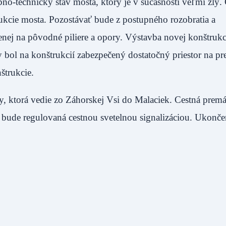
bno-technický stav mosta, ktorý je v súčasnosti veľmi zlý
ukcie mosta. Pozostávať bude z postupného rozobratia a
nej na pôvodné piliere a opory. Výstavba novej konštruk
 bol na konštrukcií zabezpečený dostatočný priestor na pr
štrukcie.
edy, ktorá vedie zo Záhorskej Vsi do Malaciek. Cestná pre
 bude regulovaná cestnou svetelnou signalizáciou. Ukonče