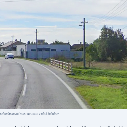
rekonštruovať most na ceste v obci Jakubov