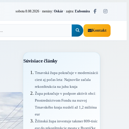
sobota 8.08.2026
· meniny:
Oskár
· zajtra:
Ľubomíra
Kontakt
Súvisiace články
Trnavská župa pokračuje v modernizácii
ciest aj počas leta: Najnovšie začala
rekonštrukcia na juhu kraja
Župa pokračuje v podpore aktivít obcí:
Prostredníctvom Fondu na rozvoj
Trnavského kraja rozdelí až 1,2 milióna
eur
Žilinská župa investuje takmer 809-tisíc
eur do rekonštrukcie mosta v Bystričke.