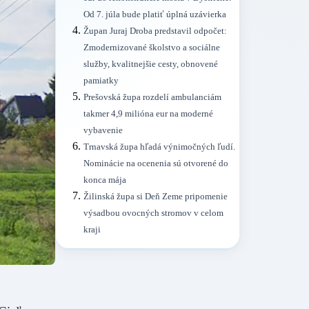
Od 7. júla bude platiť úplná uzávierka
Župan Juraj Droba predstavil odpočet:
Zmodernizované školstvo a sociálne
služby, kvalitnejšie cesty, obnovené
pamiatky
Prešovská župa rozdelí ambulanciám
takmer 4,9 milióna eur na moderné
vybavenie
Trnavská župa hľadá výnimočných ľudí.
Nominácie na ocenenia sú otvorené do
konca mája
Žilinská župa si Deň Zeme pripomenie
výsadbou ovocných stromov v celom
kraji