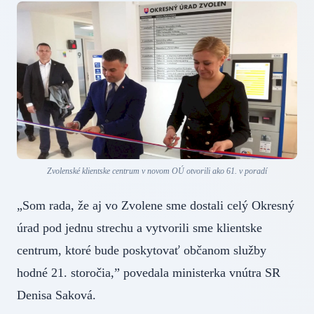
Zvolenské klientske centrum v novom OÚ otvorili ako 61. v poradí
„Som rada, že aj vo Zvolene sme dostali celý Okresný
úrad pod jednu strechu a vytvorili sme klientske
centrum, ktoré bude poskytovať občanom služby
hodné 21. storočia,” povedala ministerka vnútra SR
Denisa Saková.