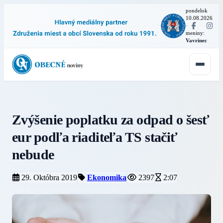
pondelok
10.08.2026
·
meniny:
Vavrinec
Zvýšenie poplatku za odpad o šesť
eur podľa riaditeľa TS stačiť
nebude
29. Októbra 2019
Ekonomika
2397
2:07