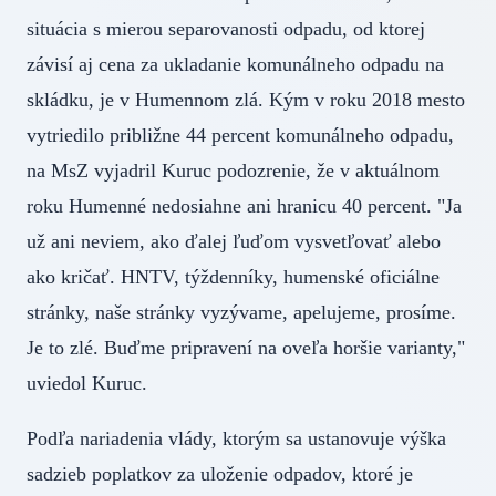
situácia s mierou separovanosti odpadu, od ktorej
závisí aj cena za ukladanie komunálneho odpadu na
skládku, je v Humennom zlá. Kým v roku 2018 mesto
vytriedilo približne 44 percent komunálneho odpadu,
na MsZ vyjadril Kuruc podozrenie, že v aktuálnom
roku Humenné nedosiahne ani hranicu 40 percent. "Ja
už ani neviem, ako ďalej ľuďom vysvetľovať alebo
ako kričať. HNTV, týždenníky, humenské oficiálne
stránky, naše stránky vyzývame, apelujeme, prosíme.
Je to zlé. Buďme pripravení na oveľa horšie varianty,"
uviedol Kuruc.
Podľa nariadenia vlády, ktorým sa ustanovuje výška
sadzieb poplatkov za uloženie odpadov, ktoré je