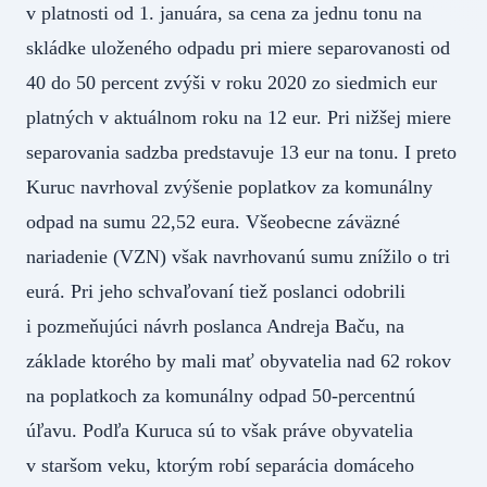
v platnosti od 1. januára, sa cena za jednu tonu na
skládke uloženého odpadu pri miere separovanosti od
40 do 50 percent zvýši v roku 2020 zo siedmich eur
platných v aktuálnom roku na 12 eur. Pri nižšej miere
separovania sadzba predstavuje 13 eur na tonu. I preto
Kuruc navrhoval zvýšenie poplatkov za komunálny
odpad na sumu 22,52 eura. Všeobecne záväzné
nariadenie (VZN) však navrhovanú sumu znížilo o tri
eurá. Pri jeho schvaľovaní tiež poslanci odobrili
i pozmeňujúci návrh poslanca Andreja Baču, na
základe ktorého by mali mať obyvatelia nad 62 rokov
na poplatkoch za komunálny odpad 50-percentnú
úľavu. Podľa Kuruca sú to však práve obyvatelia
v staršom veku, ktorým robí separácia domáceho