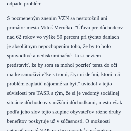
odpadu problém.
S pozmeneným znením VZN sa nestotožnil ani
primátor mesta Miloš Meričko. "Úľava pre dôchodcov
nad 62 rokov vo výške 50 percent pri týchto daniach
je absolútnym nepochopením toho, že by to bolo
spravodlivé a nediskriminačné. Ja si neviem
predstaviť, že by som sa mohol pozrieť teraz do očí
matke samoživiteľke s tromi, štyrmi deťmi, ktorá má
problém zaplatiť nájomné za byt," uviedol v tejto
súvislosti pre TASR s tým, že si je vedomý sociálnej
situácie dôchodcov s nižšími dôchodkami, mesto však
podľa jeho slov tejto skupine obyvateľov rôzne druhy
benefitov poskytuje už v súčasnosti. O možnosti
vetovať prijaté VZN sa chce poradiť s právnikom.