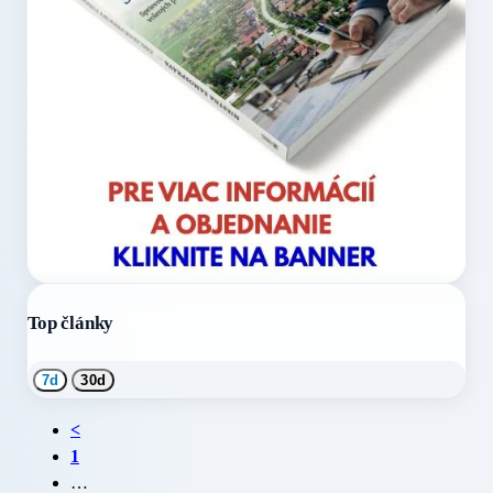
Top články
7d
30d
<
1
…