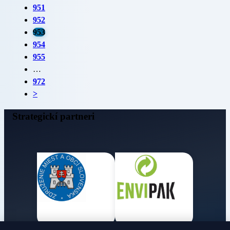
951
952
953
954
955
…
972
>
Strategickí partneri