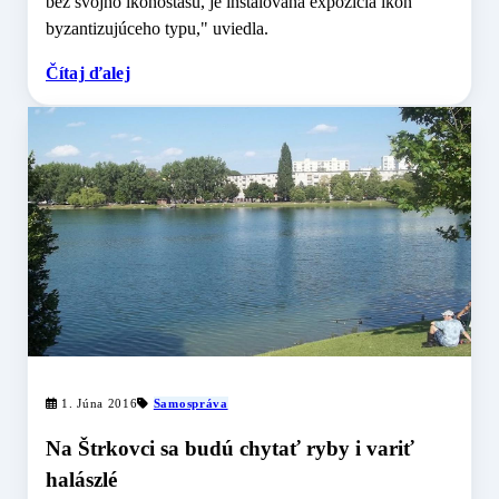
bez svojho ikonostasu, je inštalovaná expozícia ikon
byzantizujúceho typu," uviedla.
Čítaj ďalej
1. Júna 2016
Samospráva
Na Štrkovci sa budú chytať ryby i variť
halászlé