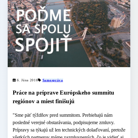
6. Júna 2016
Samospráva
Práce na príprave Európskeho summitu
regiónov a miest finišujú
"Sme päť týždňov pred summitom. Prebiehajú nám
posledné verejné obstarávania, podpisujeme zmluvy.
Prípravy sa týkajú už len technických dolaďovaní, pretože
všetkých partnerov máme zazmluvnených, čo je vidieť aj