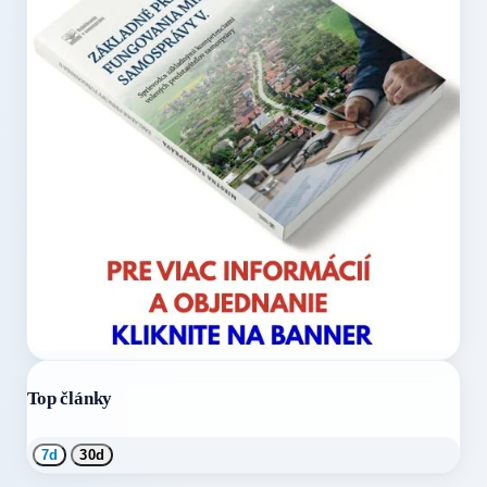
Top články
7d
30d