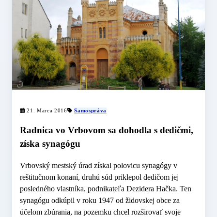
21. Marca 2016
Samospráva
Radnica vo Vrbovom sa dohodla s dedičmi,
získa synagógu
Vrbovský mestský úrad získal polovicu synagógy v
reštitučnom konaní, druhú súd priklepol dedičom jej
posledného vlastníka, podnikateľa Dezidera Hačka. Ten
synagógu odkúpil v roku 1947 od židovskej obce za
účelom zbúrania, na pozemku chcel rozširovať svoje