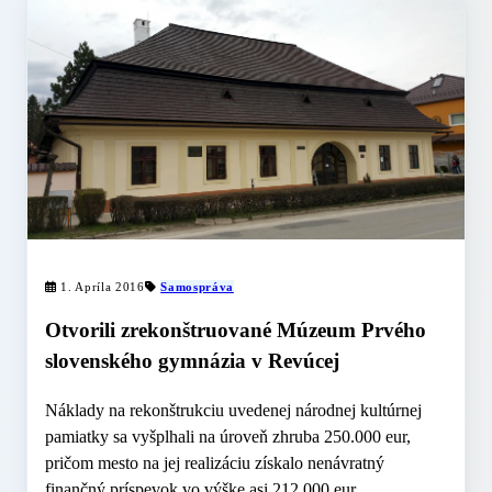
1. Apríla 2016
Samospráva
Otvorili zrekonštruované Múzeum Prvého
slovenského gymnázia v Revúcej
Náklady na rekonštrukciu uvedenej národnej kultúrnej
pamiatky sa vyšplhali na úroveň zhruba 250.000 eur,
pričom mesto na jej realizáciu získalo nenávratný
finančný príspevok vo výške asi 212.000 eur