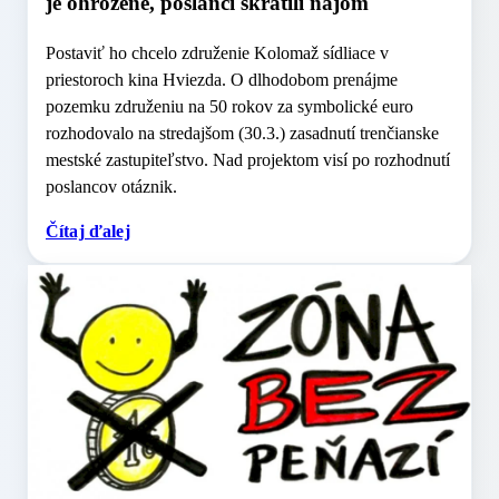
je ohrozené, poslanci skrátili nájom
Postaviť ho chcelo združenie Kolomaž sídliace v
priestoroch kina Hviezda. O dlhodobom prenájme
pozemku združeniu na 50 rokov za symbolické euro
rozhodovalo na stredajšom (30.3.) zasadnutí trenčianske
mestské zastupiteľstvo. Nad projektom visí po rozhodnutí
poslancov otáznik.
Čítaj ďalej