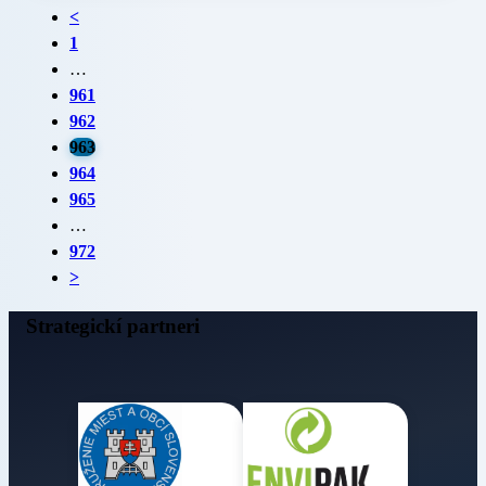
<
1
…
961
962
963
964
965
…
972
>
Strategickí partneri