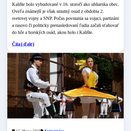
Kalište bolo vybudované v 16. storočí ako uhliarska obec.
Oveľa známejší je však smutný osud z obdobia 2.
svetovej vojny a SNP. Počas povstania sa vojaci, partizáni
a rasovo či politicky prenasledovaní ľudia začali sťahovať
do hôr a horských osád, akou bolo i Kalište.
Čítaj ďalej
17. Marca 2016
Samospráva