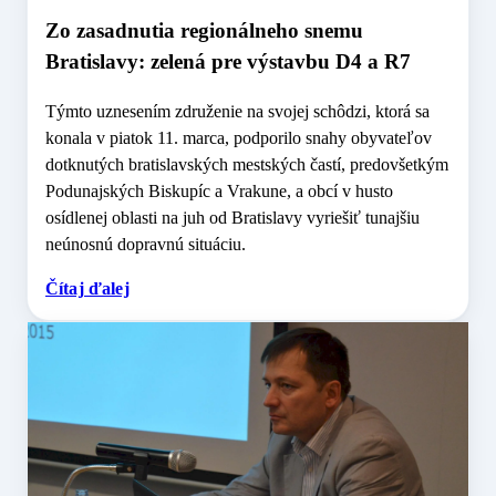
Zo zasadnutia regionálneho snemu
Bratislavy: zelená pre výstavbu D4 a R7
Týmto uznesením združenie na svojej schôdzi, ktorá sa
konala v piatok 11. marca, podporilo snahy obyvateľov
dotknutých bratislavských mestských častí, predovšetkým
Podunajských Biskupíc a Vrakune, a obcí v husto
osídlenej oblasti na juh od Bratislavy vyriešiť tunajšiu
neúnosnú dopravnú situáciu.
Čítaj ďalej