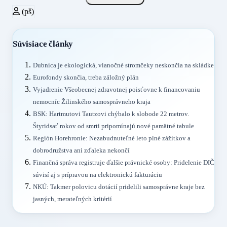
(pš)
Súvisiace články
Dubnica je ekologická, vianočné stromčeky neskončia na skládke
Eurofondy skončia, treba záložný plán
Vyjadrenie Všeobecnej zdravotnej poisťovne k financovaniu
nemocníc Žilinského samosprávneho kraja
BSK: Hartmutovi Tautzovi chýbalo k slobode 22 metrov.
Štyridsať rokov od smrti pripomínajú nové pamätné tabule
Región Horehronie: Nezabudnuteľné leto plné zážitkov a
dobrodružstva ani zďaleka nekončí
Finančná správa registruje ďalšie právnické osoby: Pridelenie DIČ
súvisí aj s prípravou na elektronickú fakturáciu
NKÚ: Takmer polovicu dotácií pridelili samosprávne kraje bez
jasných, merateľných kritérií