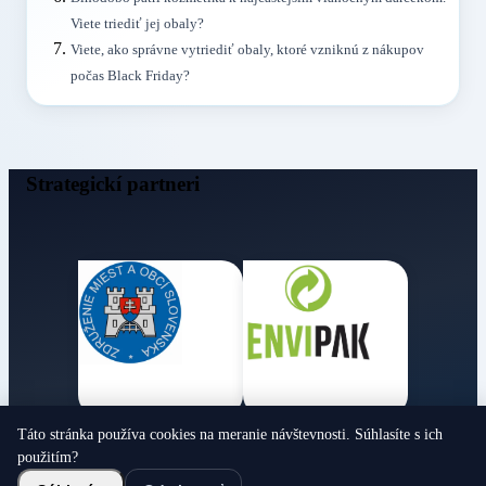
Viete triediť jej obaly?
Viete, ako správne vytriediť obaly, ktoré vzniknú z nákupov
počas Black Friday?
Strategickí partneri
Táto stránka používa cookies na meranie návštevnosti. Súhlasíte s ich
Obecné noviny
použitím?