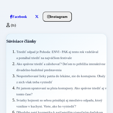
Instagram
Facebook
(ts)
Súvisiace články
Triediť odpad je Pohoda: ENVI - PAK aj tento rok vzdelával
a pomáhal triediť na najväčšom festivale
Ako správne triediť a zálohovať? Deťom to priblížia interaktívne
divadelno-hudobné predstavenia
Nespotrebované lieky patria do lekárne, nie do kontajnera. Obaly
z nich však treba vytriediť
Pri jarnom upratovaní sa plnia kontajnery. Ako správne triediť aj v
tomto čase?
Sviatky hojnosti so sebou prinášajú aj množstvo odpadu, ktorý
vznikne v kuchyni. Viete, ako ho vytriediť?
Dlhodobo patrí kozmetika k najčastejším vianočným darčekom.