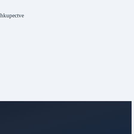
níhkupectve