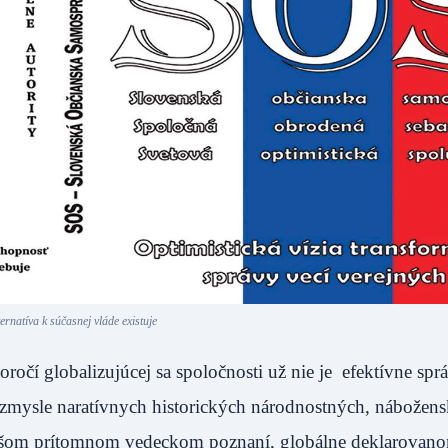
ternatíva k súčasnej vláde existuje
ročí globalizujúcej sa spoločnosti už nie je efektívne spr
v zmysle naratívnych historických národnostných, nábožens
novšom prítomnom vedeckom poznaní, globálne deklarovan