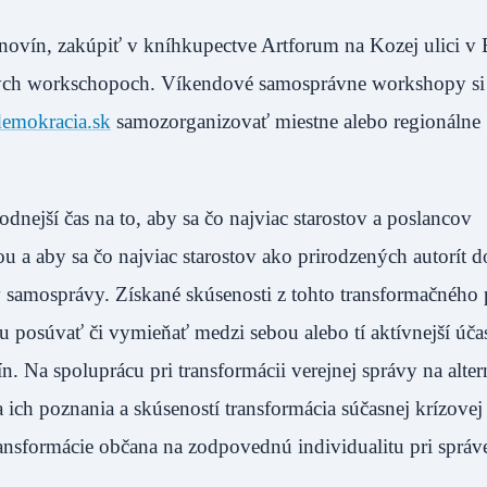
ovín, zakúpiť v kníhkupectve Artforum na Kozej ulici v B
vých workschopoch. Víkendové samosprávne workshopy s
emokracia.sk
samozorganizovať miestne alebo regionálne
nejší čas na to, aby sa čo najviac starostov a poslancov
 aby sa čo najviac starostov ako prirodzených autorít do
samosprávy. Získané skúsenosti z tohto transformačného 
u posúvať či vymieňať medzi sebou alebo tí aktívnejší účas
Na spoluprácu pri transformácii verejnej správy na alter
 ich poznania a skúseností transformácia súčasnej krízovej 
ansformácie občana na zodpovednú individualitu pri správ