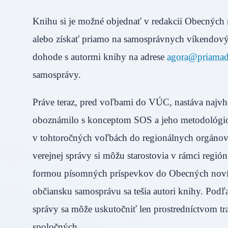
Knihu si je možné objednať v redakcii Obecných n
alebo získať priamo na samosprávnych víkendo
dohode s autormi knihy na adrese
agora@priamad
samosprávy.
Práve teraz, pred voľbami do VÚC, nastáva najvhod
oboznámilo s konceptom SOS a jeho metodológiou a
v tohtoročných voľbách do regionálnych orgánov 
verejnej správy si môžu starostovia v rámci región
formou písomných príspevkov do Obecných novín. 
občiansku samosprávu sa tešia autori knihy. Podľa
správy sa môže uskutočniť len prostredníctvom tr
spoločných.