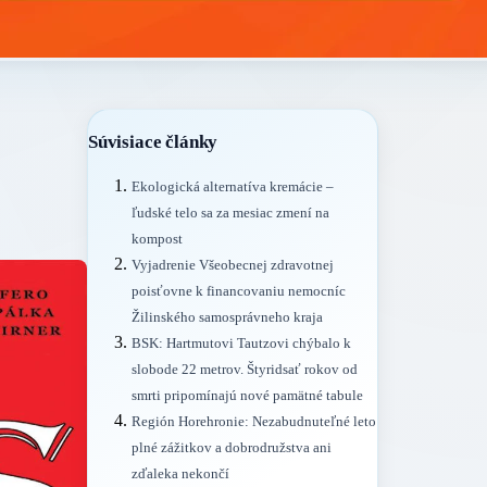
Súvisiace články
Ekologická alternatíva kremácie –
ľudské telo sa za mesiac zmení na
kompost
Vyjadrenie Všeobecnej zdravotnej
poisťovne k financovaniu nemocníc
Žilinského samosprávneho kraja
BSK: Hartmutovi Tautzovi chýbalo k
slobode 22 metrov. Štyridsať rokov od
smrti pripomínajú nové pamätné tabule
Región Horehronie: Nezabudnuteľné leto
plné zážitkov a dobrodružstva ani
zďaleka nekončí