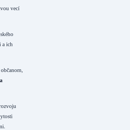
ávou vecí
dského
 a ich
m občanom,
ka
rozvoju
ytosti
mi.