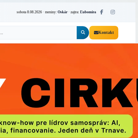
sobota 8.08.2026
· meniny:
Oskár
· zajtra:
Ľubomíra
Kontakt