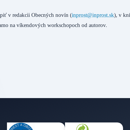
iť v redakcii Obecných novín (
inprost@inprost.sk
), v k
priamo na víkendových workschopoch od autorov.