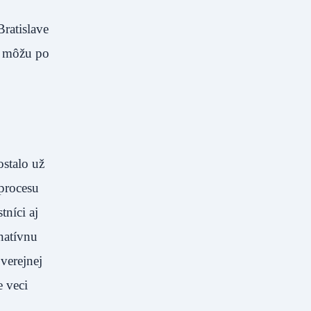
ratislave
i môžu po
stalo už
procesu
tníci aj
natívnu
verejnej
e veci