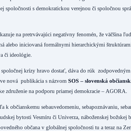
j spoločnosti s demokratickou verejnou či spoločnou spr
kazuje na pretrvávajúci negatívny fenomén, že väčšina ľu
haná alebo iniciovaná formálnymi hierarchickými štruktúrami
 či ideológie.
 či spoločnej krízy hravo dostať, dáva do rúk zodpovedný
áve nová publikácia s názvom
SOS – slovenská občians
ske združenie na podporu priamej demokracie – AGORA.
teľa k občianskemu sebauvedomeniu, sebapoznávaniu, seba
j ľudskej bytosti Vesmíru či Univerza, náboženskej božskej b
ovedného občana v globálnej spoločnosti tu a teraz na Ze