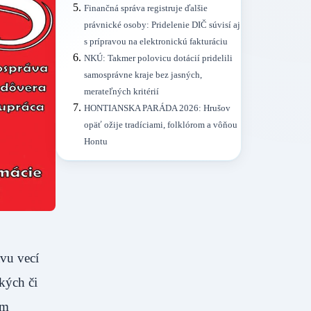
Finančná správa registruje ďalšie
právnické osoby: Pridelenie DIČ súvisí aj
s prípravou na elektronickú fakturáciu
NKÚ: Takmer polovicu dotácií pridelili
samosprávne kraje bez jasných,
merateľných kritérií
HONTIANSKA PARÁDA 2026: Hrušov
opäť ožije tradíciami, folklórom a vôňou
Hontu
ávu vecí
kých či
om