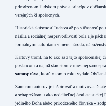
prirodzenom ľudskom práve a princípov občianske
verejných či spoločných.
Historická skúsenosť ľudstva až po súčasnosť pou
násilia a sociálnej nespravodlivosti bola a je pác
formálnymi autoritami v mene národa, náboženstva
Kartový tromf, na to ako sa z tejto spoločenskej
poslancom a najmä starostom v miestnej samospr
samospráva
, ktorú v tomto roku vydalo Občian
Zámerom autorov je inšpirovať a motivovať čita
a sebaprežívaniu ako nedeliteľnej časti ateisticke
jediného Boha alebo prirodzeného človeka – zodp