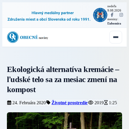
nedeľa
9.08.2026
·
meniny:
Ľubomíra
Ekologická alternatíva kremácie –
ľudské telo sa za mesiac zmení na
kompost
24. Februára 2020
Životné prostredie
2019
1:25