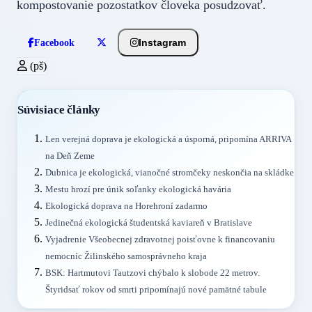
kompostovanie pozostatkov človeka posudzovať.
Instagram
Facebook
(pš)
Súvisiace články
Len verejná doprava je ekologická a úsporná, pripomína ARRIVA
na Deň Zeme
Dubnica je ekologická, vianočné stromčeky neskončia na skládke
Mestu hrozí pre únik soľanky ekologická havária
Ekologická doprava na Horehroní zadarmo
Jedinečná ekologická študentská kaviareň v Bratislave
Vyjadrenie Všeobecnej zdravotnej poisťovne k financovaniu
nemocníc Žilinského samosprávneho kraja
BSK: Hartmutovi Tautzovi chýbalo k slobode 22 metrov.
Štyridsať rokov od smrti pripomínajú nové pamätné tabule