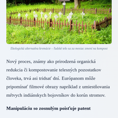
Ekologická alternatíva kremácie – ľudské telo sa za mesiac zmení na kompost
Nový proces, známy ako prirodzená organická
redukcia či kompostovanie telesných pozostatkov
človeka, trvá asi tridsať dní. Európanom môže
pripomínať filmové obrazy napríklad z umiestňovania
mŕtvych indiánskych bojovníkov do korún stromov.
Manipuláciu so zosnulým poisťuje patent