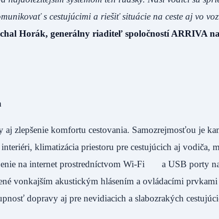
munikovať s cestujúcimi a riešiť situácie na ceste aj vo voz
chal Horák, generálny riaditeľ spoločností ARRIVA n
h
y aj zlepšenie komfortu cestovania. Samozrejmosťou je k
nteriéri, klimatizácia priestoru pre cestujúcich aj vodiča,
ojenie na internet prostredníctvom Wi-Fi a USB porty na
ené vonkajším akustickým hlásením a ovládacími prvkami
nosť dopravy aj pre nevidiacich a slabozrakých cestujúci