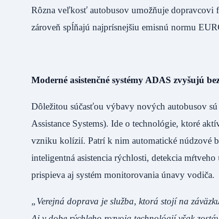
Rôzna veľkosť autobusov umožňuje dopravcovi fle
zároveň spĺňajú najprísnejšiu emisnú normu EUR
Moderné asistenčné systémy ADAS zvyšujú b
Dôležitou súčasťou výbavy nových autobusov sú
Assistance Systems). Ide o technológie, ktoré ak
vzniku kolízií. Patrí k nim automatické núdzové 
inteligentná asistencia rýchlosti, detekcia mŕtveh
prispieva aj systém monitorovania únavy vodiča.
„Verejná doprava je služba, ktorá stojí na záväz
Aj v dobe rýchleho rozvoja technológií však zostá