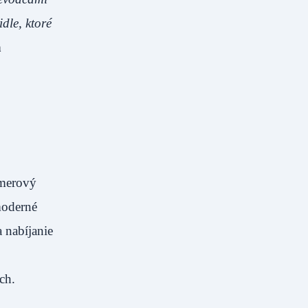
idle, ktoré
a
amerový
 moderné
 nabíjanie
ch.