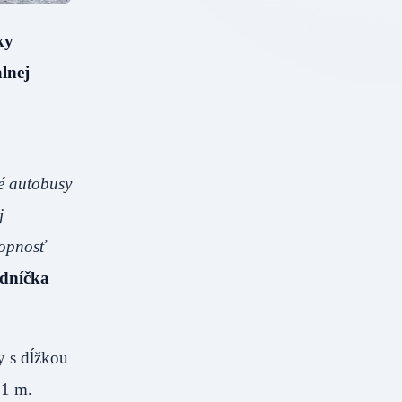
ky
lnej
u
é autobusy
j
hopnosť
edníčka
y s dĺžkou
,1 m.