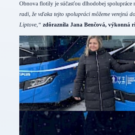
Obnova flotily je súčasťou dlhodobej spoluprá
radi, že vďaka tejto spolupráci môžeme verejnú do
Liptove,“
zdôraznila Jana Benčová, výkonná r