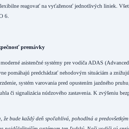
xibilne reagovať na vyťaženosť jednotlivých liniek. Všet
O 6.
ezpečnosť premávky
 moderné asistenčné systémy pre vodiča ADAS (Advanced
tívne pomáhajú predchádzať nehodovým situáciám a znižujú
brzdenie, systém varovania pred opustením jazdného pruhu
o uhla či signalizácia núdzového zastavenia. K zvýšeniu bez
ku, že bude každý deň spoľahlivá, pohodlná a predovšetkým
va najdôležitejším systémom ten ľudský. Naši vodiči sú spr