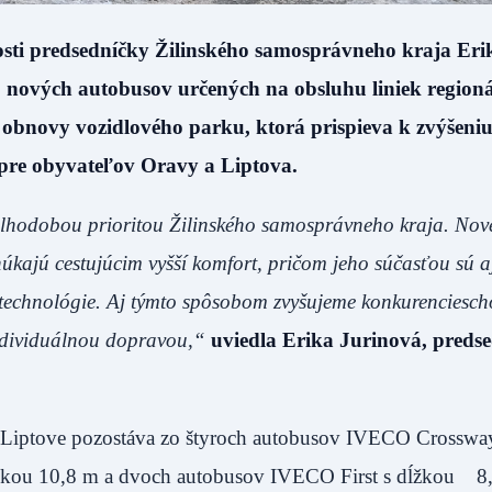
ti predsedníčky Žilinského samosprávneho kraja Eri
 nových autobusov určených na obsluhu liniek regioná
 obnovy vozidlového parku, ktorá prispieva k zvýšeni
a pre obyvateľov Oravy a Liptova.
dlhodobou prioritou Žilinského samosprávneho kraja. Nov
ajú cestujúcim vyšší komfort, pričom jeho súčasťou sú a
 technológie. Aj týmto spôsobom zvyšujeme konkurenciesc
individuálnou dopravou,“
uviedla Erika Jurinová, preds
a Liptove pozostáva zo štyroch autobusov IVECO Crosswa
ĺžkou 10,8 m a dvoch autobusov IVECO First s dĺžkou 8