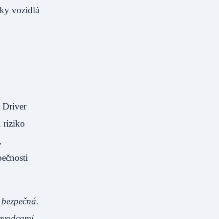
ky vozidlá
 Driver
 riziko
,
pečnosti
 bezpečná.
ievodcami