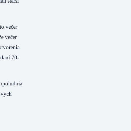
li starší
to večer
že večer
otvorenia
odaní 70-
dopoludnia
ových