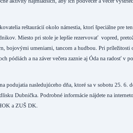
é aktivity najmladších, aby ich podvečer a večer vystrieda
atelia reštaurácií okolo námestia, ktorí špeciálne pre ten
nikov. Miesto pri stole je lepšie rezervovať vopred, preto
m, bojovými umeniami, tancom a hudbou. Pri príležitosti 
och pódiách a na záver večera zaznie aj Óda na radosť v p
a podujatia nasledujúceho dňa, ktoré sa v sobotu 25. 6. 
isku Dubnička. Podrobné informácie nájdete na internet
 ŠHOK a ZUŠ DK.