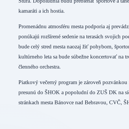
Štúra. Dopoludnia budú prebiehať športové a tanečn
kamaráti a ich hostia.
Promenádnu atmosféru mesta podporia aj prevádzkov
ponúkajú rozšírené sedenie na terasách svojich pod
bude celý stred mesta naozaj žiť pohybom, športo
kultúrneho leta sa bude súbežne koncertovať na tr
členného orchestra.
Piatkový večerný program je zároveň pozvánkou n
presunú do ŠHOK a popoludní do ZUŠ DK na sídl
stránkach mesta Bánovce nad Bebravou, CVČ,