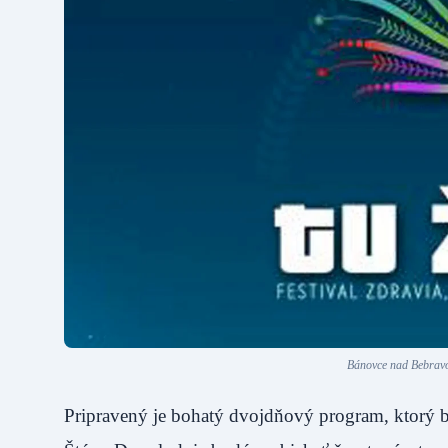
Bánovce nad Bebravou
Pripravený je bohatý dvojdňový program, ktorý b