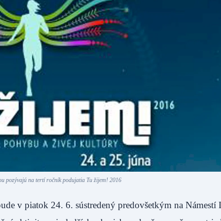
 pozývajú na tertí ročník podujatia Tu žijem! 2016
ude v piatok 24. 6. sústredený predovšetkým na Námestí 