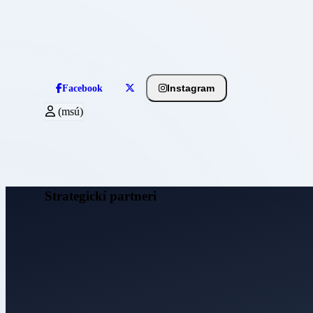
Instagram
Facebook
(msú)
Strategickí partneri