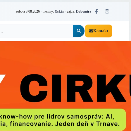
sobota 8.08.2026
· meniny:
Oskár
· zajtra:
Ľubomíra
Kontakt