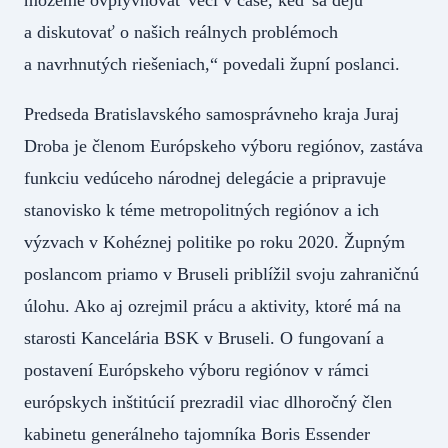
a diskutovať o našich reálnych problémoch
a navrhnutých riešeniach,“ povedali župní poslanci.
Predseda Bratislavského samosprávneho kraja Juraj
Droba je členom Európskeho výboru regiónov, zastáva
funkciu vedúceho národnej delegácie a pripravuje
stanovisko k téme metropolitných regiónov a ich
výzvach v Kohéznej politike po roku 2020. Župným
poslancom priamo v Bruseli priblížil svoju zahraničnú
úlohu. Ako aj ozrejmil prácu a aktivity, ktoré má na
starosti Kancelária BSK v Bruseli. O fungovaní a
postavení Európskeho výboru regiónov v rámci
európskych inštitúcií prezradil viac dlhoročný člen
kabinetu generálneho tajomníka Boris Essender