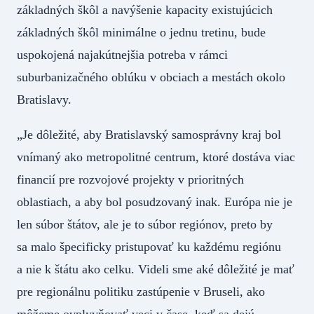
základných škôl a navýšenie kapacity existujúcich
základných škôl minimálne o jednu tretinu, bude
uspokojená najakútnejšia potreba v rámci
suburbanizačného oblúku v obciach a mestách okolo
Bratislavy.
„Je dôležité, aby Bratislavský samosprávny kraj bol
vnímaný ako metropolitné centrum, ktoré dostáva viac
financií pre rozvojové projekty v prioritných
oblastiach, a aby bol posudzovaný inak. Európa nie je
len súbor štátov, ale je to súbor regiónov, preto by
sa malo špecificky pristupovať ku každému regiónu
a nie k štátu ako celku. Videli sme aké dôležité je mať
pre regionálnu politiku zastúpenie v Bruseli, ako
môžeme ovplyvňovať veci v čase, keď sa dejú