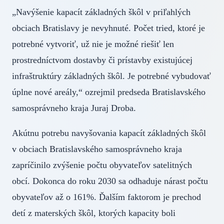
„Navýšenie kapacít základných škôl v priľahlých
obciach Bratislavy je nevyhnuté. Počet tried, ktoré je
potrebné vytvoriť, už nie je možné riešiť len
prostredníctvom dostavby či prístavby existujúcej
infraštruktúry základných škôl. Je potrebné vybudovať
úplne nové areály,“ ozrejmil predseda Bratislavského
samosprávneho kraja Juraj Droba.
Akútnu potrebu navyšovania kapacít základných škôl
v obciach Bratislavského samosprávneho kraja
zapríčinilo zvýšenie počtu obyvateľov satelitných
obcí. Dokonca do roku 2030 sa odhaduje nárast počtu
obyvateľov až o 161%. Ďalším faktorom je prechod
detí z materských škôl, ktorých kapacity boli