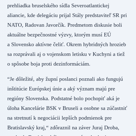
prehliadka bruselského sídla Severoatlantickej
aliancie, kde delegáciu prijal Stály predstaviteľ SR pri
NATO, Radovan Javorčík. Predmetom diskusie boli
aktuálne bezpečnostné výzvy, ktorým musí EÚ
a Slovensko aktívne čeliť. Okrem hybridných hrozieb
sa rozprávali aj o vojenskom letisku v Kuchyni a tiež
o spôsobe boja proti dezinformáciám.
“Je dôležité, aby župní poslanci poznali ako fungujú
inštitúcie Európskej únie a aký význam majú pre
regióny Slovenska. Podstatné bolo pochopiť aká je
úloha Kancelárie BSK v Bruseli a osobne sa zúčastniť
na stretnutí k negociácii lepších podmienok pre
Bratislavský kraj,“ zdôraznil na záver Juraj Droba,