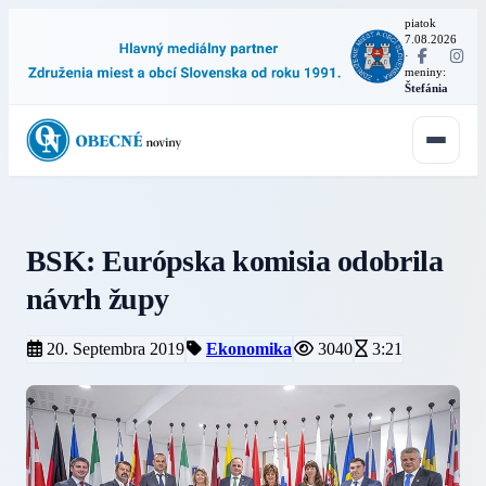
piatok
7.08.2026
·
meniny:
Štefánia
BSK: Európska komisia odobrila
návrh župy
20. Septembra 2019
Ekonomika
3040
3:21