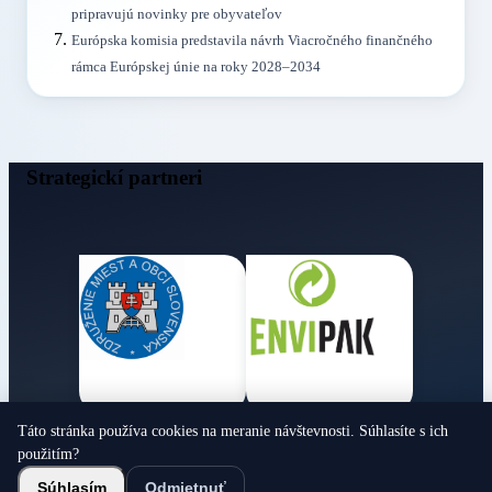
pripravujú novinky pre obyvateľov
Európska komisia predstavila návrh Viacročného finančného
rámca Európskej únie na roky 2028–2034
Strategickí partneri
Táto stránka používa cookies na meranie návštevnosti. Súhlasíte s ich
Obecné noviny
použitím?
© 2026 Všetky práva vyhradené
Súhlasím
Odmietnuť