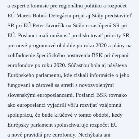
a expert z komisie pre regionálnu politiku a rozpočet
EÚ Marek Bobiš. Delegáciu prijal aj Stály predstaviteľ
SR pri EÚ Peter Javorčík na Stálom zastúpení SR pri
EÚ. Poslanci mali možnosť prediskutovať priority SR
pre nové programové obdobie po roku 2020 a plány na
zohľadnenie špecifického postavenia BSK pri čerpaní
eurofondov po roku 2020. Súčasťou bola aj návšteva
Európskeho parlamentu, kde získali informácie o jeho
fungovaní a zároveň sa stretli s novozvolenými
slovenskými europoslancami. Poslanci BSK rovnako
ako europoslanci vyjadrili vôľu rozvíjať vzájomnú
spoluprácu, čo bude kľúčové v tomto období, kedy
Európsky parlament spoluschvaľuje rozpočet EÚ
a nové pravidlá pre eurofondy. Nechýbala ani