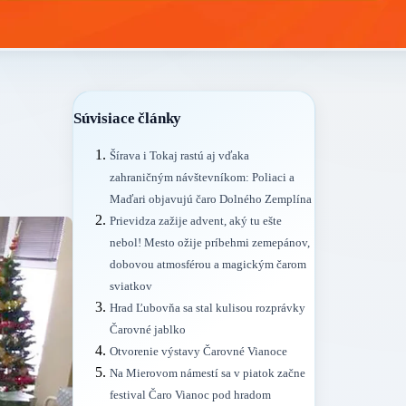
Súvisiace články
Šírava i Tokaj rastú aj vďaka
zahraničným návštevníkom: Poliaci a
Maďari objavujú čaro Dolného Zemplína
Prievidza zažije advent, aký tu ešte
nebol! Mesto ožije príbehmi zemepánov,
dobovou atmosférou a magickým čarom
sviatkov
Hrad Ľubovňa sa stal kulisou rozprávky
Čarovné jablko
Otvorenie výstavy Čarovné Vianoce
Na Mierovom námestí sa v piatok začne
festival Čaro Vianoc pod hradom