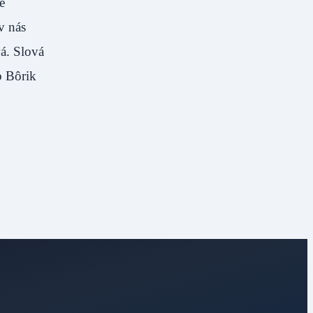
e
v nás
vá. Slová
b Bôrik