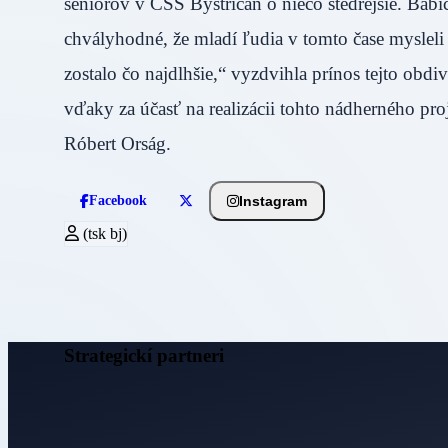
seniorov v CSS Bystričan o niečo štedrejšie. Bab
chvályhodné, že mladí ľudia v tomto čase mysleli
zostalo čo najdlhšie,“ vyzdvihla prínos tejto obd
vďaky za účasť na realizácii tohto nádherného pro
Róbert Orság.
Instagram
Facebook
(tsk bj)
Strategickí partneri