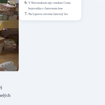
V Slovenskom raji vznikne Cesta
bojovníka v čarovnom lese
Na Liptove otvoria čarovný les
ej
melých