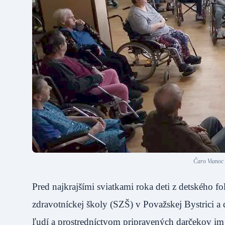
Čaro Vianoc p
Pred najkrajšími sviatkami roka deti z detského f
zdravotníckej školy (SZŠ) v Považskej Bystrici a 
ľudí a prostredníctvom pripravených darčekov im 