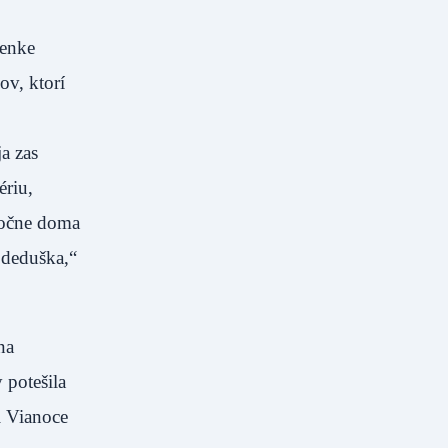
lenke
ov, ktorí
ja zas
ériu,
oločne doma
 deduška,“
na
 potešila
i Vianoce