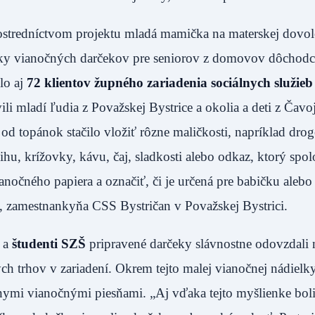
rostredníctvom projektu mladá mamička na materskej dovo
erky vianočných darčekov pre seniorov z domovov dôchodc
lo aj
72 klientov župného zariadenia sociálnych služieb
ili mladí ľudia z Považskej Bystrice a okolia a deti z Čavo
 od topánok stačilo vložiť rôzne maličkosti, napríklad drog
nihu, krížovky, kávu, čaj, sladkosti alebo odkaz, ktorý sp
ianočného papiera a označiť, či je určená pre babičku alebo
, zamestnankyňa CSS Bystričan v Považskej Bystrici.
a
študenti SZŠ
pripravené darčeky slávnostne odovzdali 
h trhov v zariadení. Okrem tejto malej vianočnej nádielky
snymi vianočnými piesňami. „Aj vďaka tejto myšlienke bol