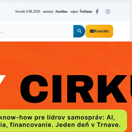
štvrtok 6.08.2026
· meniny:
Jozefína
· zajtra:
Štefánia
Kontakt