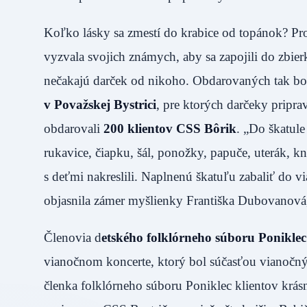
Koľko lásky sa zmestí do krabice od topánok? P
vyzvala svojich známych, aby sa zapojili do zbi
nečakajú darček od nikoho. Obdarovaných tak bo
v Považskej Bystrici
, pre ktorých darčeky priprav
obdarovali
200 klientov CSS Bôrik
. „Do škatule
rukavice, čiapku, šál, ponožky, papuče, uterák, k
s deťmi nakreslili. Naplnenú škatuľu zabaliť do v
objasnila zámer myšlienky Františka Dubovanová
Členovia d
etského folklórneho súboru Poniklec
vianočnom koncerte, ktorý bol súčasťou vianočnýc
členka folklórneho súboru Poniklec klientov krá