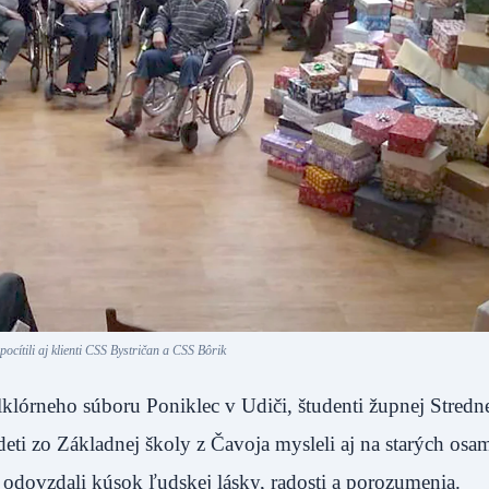
ocítili aj klienti CSS Bystričan a CSS Bôrik
olklórneho súboru Poniklec v Udiči, študenti župnej Stredn
deti zo Základnej školy z Čavoja mysleli aj na starých osa
odovzdali kúsok ľudskej lásky, radosti a porozumenia.