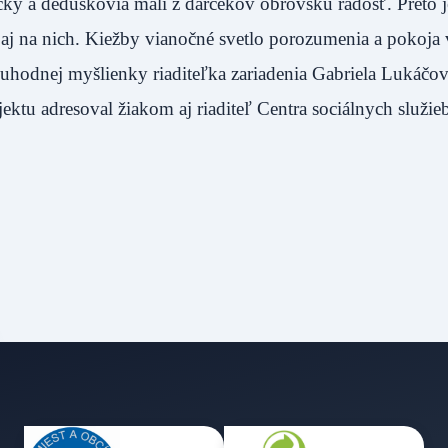
ičky a deduškovia mali z darčekov obrovskú radosť. Preto j
 aj na nich. Kiežby vianočné svetlo porozumenia a pokoja 
ivuhodnej myšlienky riaditeľka zariadenia Gabriela Lukáčo
jektu adresoval žiakom aj riaditeľ Centra sociálnych služie