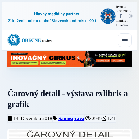
štvrtok
6.08.2026
·
meniny:
Jozefína
Čarovný detail - výstava exlibris a
grafík
13. Decembra 2018
Samospráva
2939
1:41