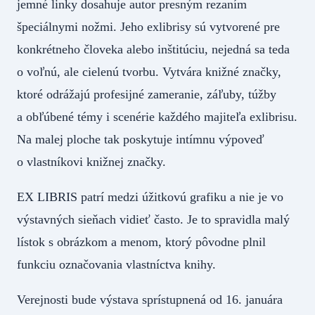
jemné linky dosahuje autor presným rezaním
špeciálnymi nožmi. Jeho exlibrisy sú vytvorené pre
konkrétneho človeka alebo inštitúciu, nejedná sa teda
o voľnú, ale cielenú tvorbu. Vytvára knižné značky,
ktoré odrážajú profesijné zameranie, záľuby, túžby
a obľúbené témy i scenérie každého majiteľa exlibrisu.
Na malej ploche tak poskytuje intímnu výpoveď
o vlastníkovi knižnej značky.
EX LIBRIS patrí medzi úžitkovú grafiku a nie je vo
výstavných sieňach vidieť často. Je to spravidla malý
lístok s obrázkom a menom, ktorý pôvodne plnil
funkciu označovania vlastníctva knihy.
Verejnosti bude výstava sprístupnená od 16. januára