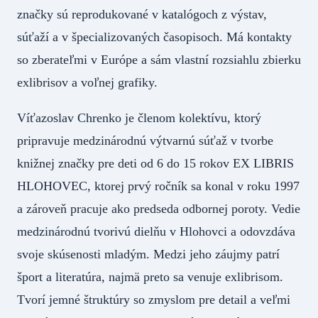
značky sú reprodukované v katalógoch z výstav,
súťaží a v špecializovaných časopisoch. Má kontakty
so zberateľmi v Európe a sám vlastní rozsiahlu zbierku
exlibrisov a voľnej grafiky.
Víťazoslav Chrenko je členom kolektívu, ktorý
pripravuje medzinárodnú výtvarnú súťaž v tvorbe
knižnej značky pre deti od 6 do 15 rokov EX LIBRIS
HLOHOVEC, ktorej prvý ročník sa konal v roku 1997
a zároveň pracuje ako predseda odbornej poroty. Vedie
medzinárodnú tvorivú dielňu v Hlohovci a odovzdáva
svoje skúsenosti mladým. Medzi jeho záujmy patrí
šport a literatúra, najmä preto sa venuje exlibrisom.
Tvorí jemné štruktúry so zmyslom pre detail a veľmi