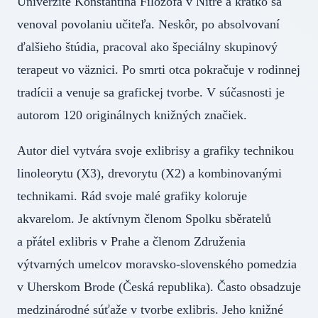
Univerzite Konštantína Filozofa v Nitre a krátko sa
venoval povolaniu učiteľa. Neskôr, po absolvovaní
ďalšieho štúdia, pracoval ako špeciálny skupinový
terapeut vo väznici. Po smrti otca pokračuje v rodinnej
tradícii a venuje sa grafickej tvorbe. V súčasnosti je
autorom 120 originálnych knižných značiek.
Autor diel vytvára svoje exlibrisy a grafiky technikou
linoleorytu (X3), drevorytu (X2) a kombinovanými
technikami. Rád svoje malé grafiky koloruje
akvarelom. Je aktívnym členom Spolku sběratelů
a přátel exlibris v Prahe a členom Združenia
výtvarných umelcov moravsko-slovenského pomedzia
v Uherskom Brode (Česká republika). Často obsadzuje
medzinárodné súťaže v tvorbe exlibris. Jeho knižné