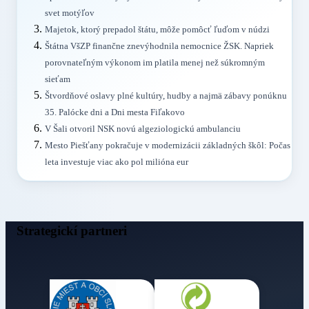
svet motýľov
Majetok, ktorý prepadol štátu, môže pomôcť ľuďom v núdzi
Štátna VšZP finančne znevýhodnila nemocnice ŽSK. Napriek
porovnateľným výkonom im platila menej než súkromným
sieťam
Štvordňové oslavy plné kultúry, hudby a najmä zábavy ponúknu
35. Palócke dni a Dni mesta Fiľakovo
V Šali otvoril NSK novú algeziologickú ambulanciu
Mesto Piešťany pokračuje v modernizácii základných škôl: Počas
leta investuje viac ako pol milióna eur
Strategickí partneri