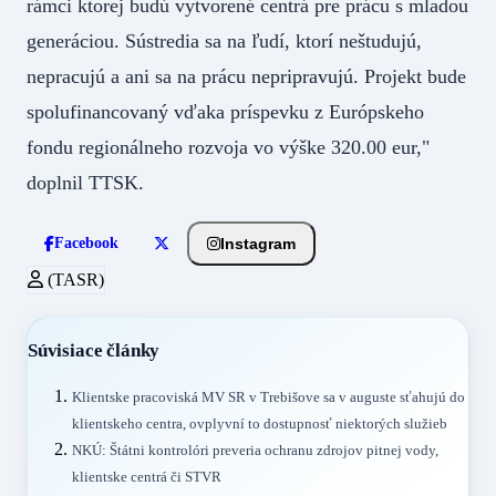
rámci ktorej budú vytvorené centrá pre prácu s mladou
generáciou. Sústredia sa na ľudí, ktorí neštudujú,
nepracujú a ani sa na prácu nepripravujú. Projekt bude
spolufinancovaný vďaka príspevku z Európskeho
fondu regionálneho rozvoja vo výške 320.00 eur,"
doplnil TTSK.
Instagram
Facebook
(TASR)
Súvisiace články
Klientske pracoviská MV SR v Trebišove sa v auguste sťahujú do
klientskeho centra, ovplyvní to dostupnosť niektorých služieb
NKÚ: Štátni kontrolóri preveria ochranu zdrojov pitnej vody,
klientske centrá či STVR