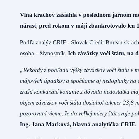
Vlna krachov zasiahla v poslednom jarnom me
nárast, pred rokom v máji zbankrotovalo len 
Podľa analýz CRIF - Slovak Credit Bureau skracho
osoba – živnostník.
Ich záväzky voči štátu, na 
„Rekordy z pohľadu výšky záväzkov voči štátu v má
májových úpadkov a spočítame aj nedoplatky na da
zrušil konkurzné konanie z dôvodu nedostatku maje
objem záväzkov voči štátu dosiahol takmer 23,8 m
pozorovaní vieme, že do veľkej miery štát svoje 
Ing. Jana Marková, hlavná analytička CRIF.