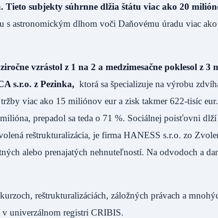
 Tieto subjekty súhrnne dlžia štátu viac ako 20 milión
varu s astronomickým dlhom voči Daňovému úradu viac ako
ziročne vzrástol z 1 na 2 a medzimesačne poklesol z 3 n
CA s.r.o. z Pezinka,
ktorá sa špecializuje na výrobu zdvíh
ržby viac ako 15 miliónov eur a zisk takmer 622-tisíc eur.
milióna, prepadol sa teda o 71 %. Sociálnej poisťovni dlží
volená reštrukturalizácia, je firma HANESS s.r.o. zo Zvole
ných alebo prenajatých nehnuteľností. Na odvodoch a dan
kurzoch, reštrukturalizáciách, záložných právach a mnohý
 v univerzálnom registri CRIBIS.