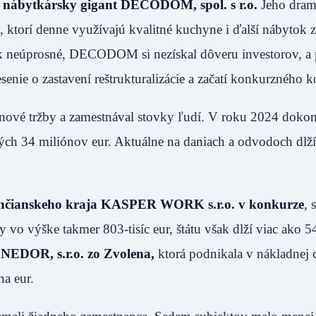
 nábytkársky gigant DECODOM, spol. s r.o.
Jeho dram
ov, ktorí denne využívajú kvalitné kuchyne i ďalší nábytok z
však neúprosné, DECODOM si nezískal dôveru investorov, a 
enie o zastavení reštrukturalizácie a začatí konkurzného k
ónové tržby a zamestnával stovky ľudí. V roku 2024 doko
elých 34 miliónov eur. Aktuálne na daniach a odvodoch dlží
renčianskeho kraja KASPER WORK s.r.o. v konkurze
, 
o výške takmer 803-tisíc eur, štátu však dlží viac ako 54
ENEDOR, s.r.o. zo Zvolena,
ktorá podnikala v nákladnej c
na eur.