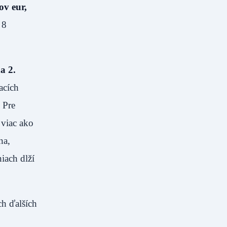
ov eur,
 8
a 2.
acích
 Pre
 viac ako
na,
iach dlží
ch ďalších