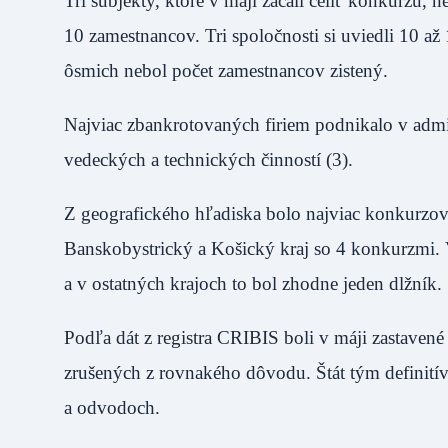
Tri subjekty, ktoré v máji začali čeliť konkurzu
10 zamestnancov. Tri spoločnosti si uviedli 10
ôsmich nebol počet zamestnancov zistený.
Najviac zbankrotovaných firiem podnikalo v admi
vedeckých a technických činností (3).
Z geografického hľadiska bolo najviac konkurzov,
Banskobystrický a Košický kraj so 4 konkurzmi. V
a v ostatných krajoch to bol zhodne jeden dlžník
Podľa dát z registra CRIBIS boli v máji zastaven
zrušených z rovnakého dôvodu. Štát tým definitív
a odvodoch.