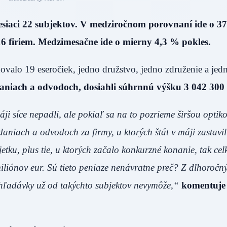
siaci 22 subjektov. V medziročnom porovnaní ide o 3
16 firiem. Medzimesačne ide o mierny 4,3 % pokles.
valo 19 eseročiek, jedno družstvo, jedno združenie a jedn
daniach a odvodoch, dosiahli súhrnnú výšku 3 042 300 
ji síce nepadli, ale pokiaľ sa na to pozrieme širšou optik
niach a odvodoch za firmy, u ktorých štát v máji zastavil
tku, plus tie, u ktorých začalo konkurzné konanie, tak cel
iliónov eur. Sú tieto peniaze nenávratne preč? Z dlhoročn
pohľadávky už od takýchto subjektov nevymôže,“
komentuje 