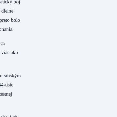
atický boj
 dielne
preto bolo
onania.
nca
 viac ako
so srbským
4-tisíc
estnej