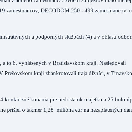
, nemali žiadneho zamestnanca. Sedem subjektov malo menej
 až 19 zamestnancov, DECODOM 250 - 499 zamestnancov, u
nistratívnych a podporných službách (4) a v oblasti odbo
 a to 6, vyhlásených v Bratislavskom kraji. Nasledovali
 Prešovskom kraji zbankrotovali traja dlžníci, v Trnavsk
.
é 4 konkurzné konania pre nedostatok majetku a 25 bolo ú
ne prišiel o takmer 1,28 milióna eur na nezaplatených dan