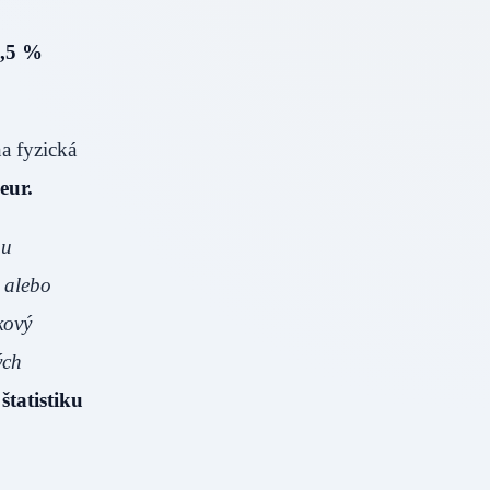
7,5 %
a fyzická
eur.
ou
 alebo
kový
ých
štatistiku