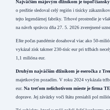
Najväčším májovým dlžníkom je topoľčiansky
o prežitie sledoval celý región i tisícky zákazník
tejto legendárnej fabriky. Trhové prostredie je 
na návrh správcu dňa 27. 5. 2026 zverejnené uznes
Ešte počas pandémie dosahoval viac ako 50-mili
vykázal zisk takmer 230-tisíc eur pri tržbách nec
1,1 milióna eur.
Druhým najväčším dlžníkom je eseročka z T
majetkovým pozadím. V roku 2024 vykázala tržby v
eur.
Na treťom nelichotivom mieste je firma T
doprave. Jej záväzky voči štátu presiahli pol milió