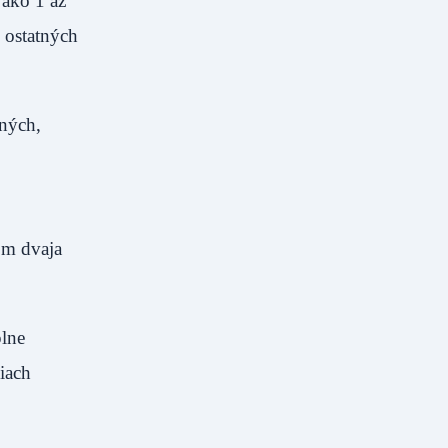
 ako 1 až
 ostatných
rných,
om dvaja
plne
iach