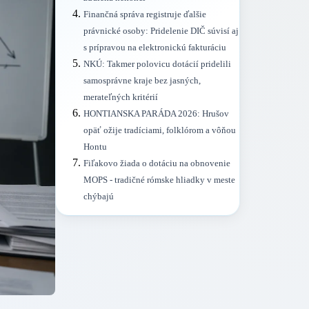
Finančná správa registruje ďalšie
právnické osoby: Pridelenie DIČ súvisí aj
s prípravou na elektronickú fakturáciu
NKÚ: Takmer polovicu dotácií pridelili
samosprávne kraje bez jasných,
merateľných kritérií
HONTIANSKA PARÁDA 2026: Hrušov
opäť ožije tradíciami, folklórom a vôňou
Hontu
Fiľakovo žiada o dotáciu na obnovenie
MOPS - tradičné rómske hliadky v meste
chýbajú