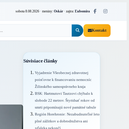
sobota 8.08.2026
· meniny:
Oskár
· zajtra:
Ľubomíra
Kontakt
Súvisiace články
,
Vyjadrenie Všeobecnej zdravotnej
poisťovne k financovaniu nemocníc
Žilinského samosprávneho kraja
BSK: Hartmutovi Tautzovi chýbalo k
slobode 22 metrov. Štyridsať rokov od
smrti pripomínajú nové pamätné tabule
Región Horehronie: Nezabudnuteľné leto
plné zážitkov a dobrodružstva ani
zďaleka nekončí