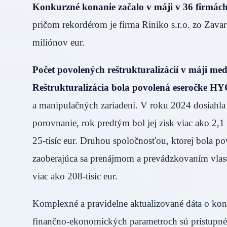
Konkurzné konanie začalo v máji v 36 firmách.
pričom rekordérom je firma Riniko s.r.o. zo Za
miliónov eur.
Počet povolených reštrukturalizácií v máji med
Reštrukturalizácia bola povolená eseročke HY
a manipulačných zariadení. V roku 2024 dosiahla t
porovnanie, rok predtým bol jej zisk viac ako 2,1 
25-tisíc eur. Druhou spoločnosťou, ktorej bola po
zaoberajúca sa prenájmom a prevádzkovaním vlast
viac ako 208-tisíc eur.
Komplexné a pravidelne aktualizované dáta o kon
finančno-ekonomických parametroch sú prístupné