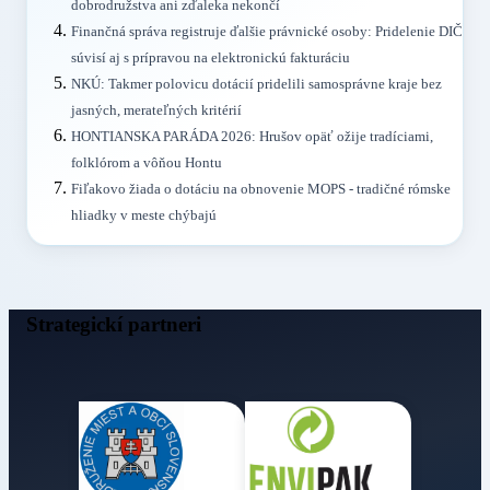
dobrodružstva ani zďaleka nekončí
Finančná správa registruje ďalšie právnické osoby: Pridelenie DIČ
súvisí aj s prípravou na elektronickú fakturáciu
NKÚ: Takmer polovicu dotácií pridelili samosprávne kraje bez
jasných, merateľných kritérií
HONTIANSKA PARÁDA 2026: Hrušov opäť ožije tradíciami,
folklórom a vôňou Hontu
Fiľakovo žiada o dotáciu na obnovenie MOPS - tradičné rómske
hliadky v meste chýbajú
Strategickí partneri