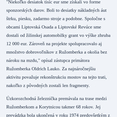
"Niekoľko desiatok tisíc eur sme získali vo forme
sponzorských darov. Boli to desiatky nákladných áut
štrku, piesku, zadarmo stroje a podobne. Spoločne s
obcami Liptovská Osada a Liptovské Revúce sme
dostali od žilinskej automobilky grant vo výške zhruba
12 000 eur. Zároveň na projekte spolupracovalo aj
množstvo dobrovoľníkov z Ružomberka a okolia bez
nároku na mzdu," opísal zástupca primátora
Ružomberka Oldrich Lauko. Za najnáročnejšiu
aktivitu považuje rekonštrukciu mostov na tejto trati,
nakoľko z pôvodných zostali len fragmenty.
Úzkorozchodná železnička premávala na trase medzi
Ružomberkom a Korytnicou takmer 68 rokov. Jej
prevádzka bola ukončená v roku 1974 predovšetkým z