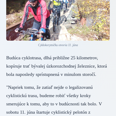
Cyklokorytničku otvoria 11. júna
Budúca cyklotrasa, dlhá približne 25 kilometrov,
kopíruje trať bývalej úzkorozchodnej železnice, ktorá
bola naposledy sprístupnená v minulom storočí.
"Napriek tomu, že zatiaľ nejde o legalizovanú
cyklistickú trasu, budeme robiť všetky kroky
smerujúce k tomu, aby to v budúcnosti tak bolo. V
sobotu 11. júna štartuje cyklistický pelotón z