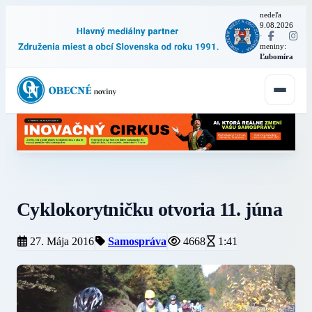
nedeľa
9.08.2026
·
meniny:
Ľubomíra
Cyklokorytničku otvoria 11. júna
27. Mája 2016
Samospráva
4668
1:41