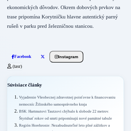
ekonomických dôvodov. Okrem dobových prvkov na
trase pripomína Korytničku hlavne autentický parný
rušeň v parku pred železničnou stanicou.
Instagram
Facebook
(tasr)
Súvisiace články
Vyjadrenie Všeobecnej zdravotnej poisťovne k financovaniu
nemocníc Žilinského samosprávneho kraja
BSK: Hartmutovi Tautzovi chýbalo k slobode 22 metrov.
Štyridsať rokov od smrti pripomínajú nové pamätné tabule
Región Horehronie: Nezabudnuteľné leto plné zážitkov a