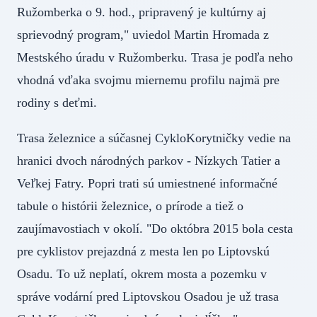
Ružomberka o 9. hod., pripravený je kultúrny aj
sprievodný program," uviedol Martin Hromada z
Mestského úradu v Ružomberku. Trasa je podľa neho
vhodná vďaka svojmu miernemu profilu najmä pre
rodiny s deťmi.
Trasa železnice a súčasnej CykloKorytničky vedie na
hranici dvoch národných parkov - Nízkych Tatier a
Veľkej Fatry. Popri trati sú umiestnené informačné
tabule o histórii železnice, o prírode a tiež o
zaujímavostiach v okolí. "Do októbra 2015 bola cesta
pre cyklistov prejazdná z mesta len po Liptovskú
Osadu. To už neplatí, okrem mosta a pozemku v
správe vodární pred Liptovskou Osadou je už trasa