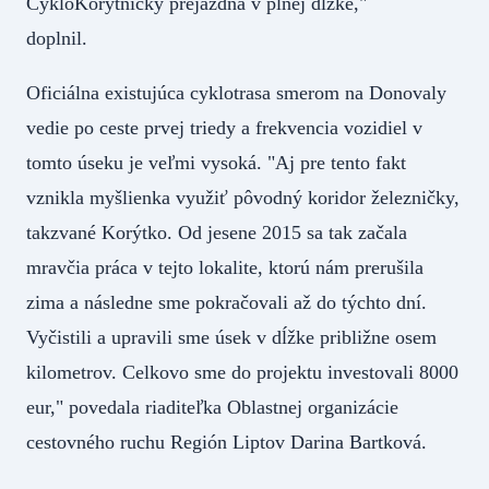
CykloKorytničky prejazdná v plnej dĺžke,"
doplnil.
Oficiálna existujúca cyklotrasa smerom na Donovaly
vedie po ceste prvej triedy a frekvencia vozidiel v
tomto úseku je veľmi vysoká. "Aj pre tento fakt
vznikla myšlienka využiť pôvodný koridor železničky,
takzvané Korýtko. Od jesene 2015 sa tak začala
mravčia práca v tejto lokalite, ktorú nám prerušila
zima a následne sme pokračovali až do týchto dní.
Vyčistili a upravili sme úsek v dĺžke približne osem
kilometrov. Celkovo sme do projektu investovali 8000
eur," povedala riaditeľka Oblastnej organizácie
cestovného ruchu Región Liptov Darina Bartková.