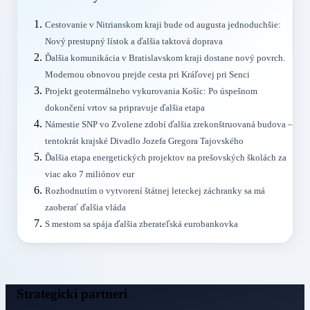
Cestovanie v Nitrianskom kraji bude od augusta jednoduchšie:
Nový prestupný lístok a ďalšia taktová doprava
Ďalšia komunikácia v Bratislavskom kraji dostane nový povrch.
Modernou obnovou prejde cesta pri Kráľovej pri Senci
Projekt geotermálneho vykurovania Košíc: Po úspešnom
dokončení vrtov sa pripravuje ďalšia etapa
Námestie SNP vo Zvolene zdobí ďalšia zrekonštruovaná budova –
tentokrát krajské Divadlo Jozefa Gregora Tajovského
Ďalšia etapa energetických projektov na prešovských školách za
viac ako 7 miliónov eur
Rozhodnutím o vytvorení štátnej leteckej záchranky sa má
zaoberať ďalšia vláda
S mestom sa spája ďalšia zberateľská eurobankovka
Strategickí partneri