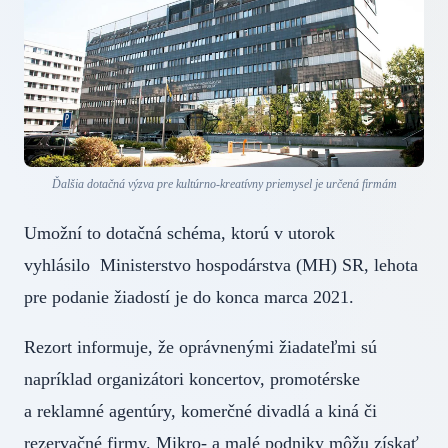
Ďalšia dotačná výzva pre kultúrno-kreatívny priemysel je určená firmám
Umožní to dotačná schéma, ktorú v utorok
vyhlásilo Ministerstvo hospodárstva (MH) SR, lehota
pre podanie žiadostí je do konca marca 2021.
Rezort informuje, že oprávnenými žiadateľmi sú
napríklad organizátori koncertov, promotérske
a reklamné agentúry, komerčné divadlá a kiná či
rezervačné firmy. Mikro- a malé podniky môžu získať