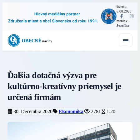
štvrtok
6.08.2026
·
meniny:
Jozefína
Ďalšia dotačná výzva pre
kultúrno-kreatívny priemysel je
určená firmám
30. Decembra 2020
Ekonomika
2781
1:20