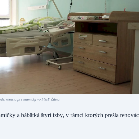
dernizácia pre mamičky vo FNsP Žilina
čky a bábätká štyri izby, v rámci ktorých prešla renovác