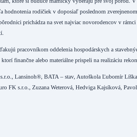
am, ktoré si budúce mamičky vyberajú pre svoj pôrod. V 
ľa hodnotenia rodičiek v doposiaľ poslednom zverejnenom
 pôrodnici prichádza na svet najviac novorodencov v rámc
í.
 ďakujú pracovníkom oddelenia hospodárskych a stavebnýc
rí finančne alebo materiálne prispeli na realizáciu rekon
s.r.o., Lansinoh®, BATA – stav, Autoškola Ľubomír Líška
uro FK s.r.o., Zuzana Weterová, Hedviga Kajsíková, Pavol