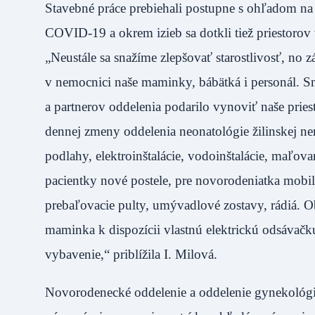
Stavebné práce prebiehali postupne s ohľadom na 
COVID-19 a okrem izieb sa dotkli tiež priestorov
„Neustále sa snažíme zlepšovať starostlivosť, no 
v nemocnici naše maminky, bábätká i personál. Sm
a partnerov oddelenia podarilo vynoviť naše pries
dennej zmeny oddelenia neonatológie žilinskej n
podlahy, elektroinštalácie, vodoinštalácie, maľo
pacientky nové postele, pre novorodeniatka mobi
prebaľovacie pulty, umývadlové zostavy, rádiá. O
maminka k dispozícii vlastnú elektrickú odsávačku
vybavenie,“ priblížila I. Milová.
Novorodenecké oddelenie a oddelenie gynekológi