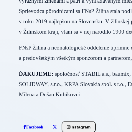
výraznými zmenami a patrí k vyhľadávaným miest
Sprievodca pôrodnicami sa FNsP Žilina stala pod
v roku 2019 najlepšou na Slovensku. V žilinskej
v Žilinskom kraji, vlani sa v nej narodilo 1900 det
FNsP Žilina a neonatologické oddelenie úprimne
a predovšetkým všetkým sponzorom a partnerom, kto
ĎAKUJEME:
spoločnosť STABIL a.s., baumix, 
SOLIDWAY, s.r.o., KRPA Slovakia spol. s r.o., E
Milena a Dušan Kubíkovci.
Instagram
Facebook