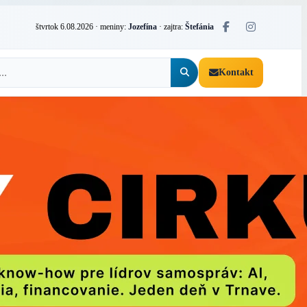
štvrtok 6.08.2026
· meniny:
Jozefína
· zajtra:
Štefánia
Kontakt