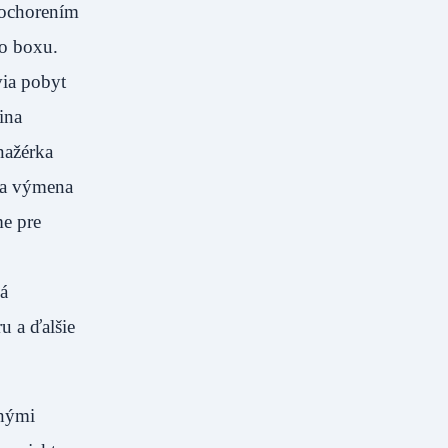
 ochorením
ho boxu.
via pobyt
ina
nažérka
ola výmena
me pre
á
u a ďalšie
ohými