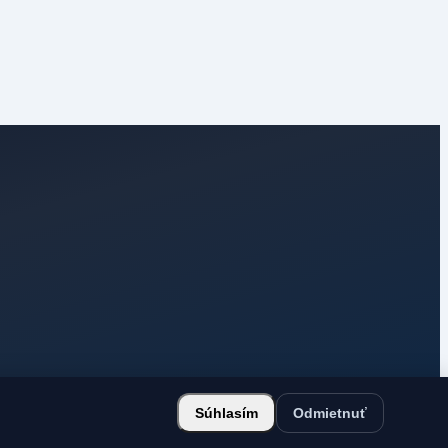
Súhlasím
Odmietnuť