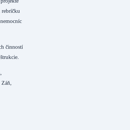
projekte
 rebríčku
i nemocníc
h činností
štrukcie.
,
 Záň,