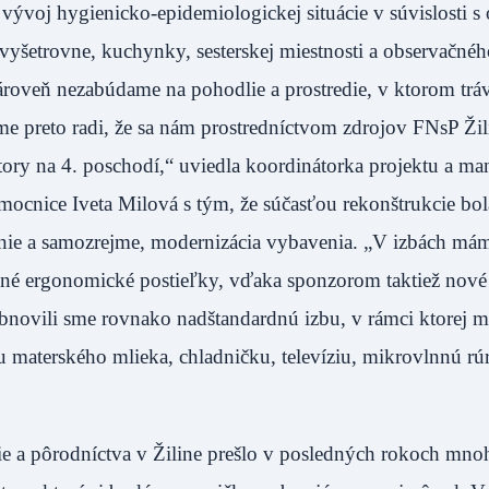
vývoj hygienicko-epidemiologickej situácie v súvislosti s
 vyšetrovne, kuchynky, sesterskej miestnosti a observačné
zároveň nezabúdame na pohodlie a prostredie, v ktorom trá
e preto radi, že sa nám prostredníctvom zdrojov FNsP Žil
tory na 4. poschodí,“ uviedla koordinátorka projektu a ma
emocnice Iveta Milová s tým, že súčasťou rekonštrukcie b
vanie a samozrejme, modernizácia vybavenia. „V izbách má
lné ergonomické postieľky, vďaka sponzorom taktiež nové
bnovili sme rovnako nadštandardnú izbu, v rámci ktorej m
 materského mlieka, chladničku, televíziu, mikrovlnnú rúr
e a pôrodníctva v Žiline prešlo v posledných rokoch mn