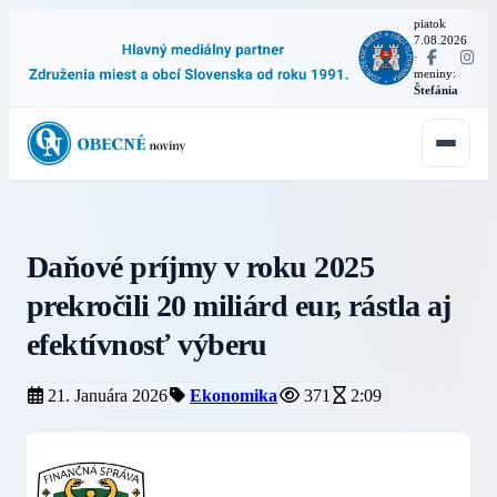
piatok
7.08.2026
·
meniny:
Štefánia
Daňové príjmy v roku 2025
prekročili 20 miliárd eur, rástla aj
efektívnosť výberu
21. Januára 2026
Ekonomika
371
2:09