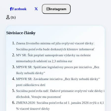
Instagram
Facebook
(ts)
Súvisiace články
Zmena životného minima od júla ovplyvní viaceré dávky:
Sociálna poisťovňa bude dotknutých klientov informovať
MV SR: Štát preplatí samosprávam výdavky na riešenie
mimoriadnych udalostí za 2,3 milióna eur
MPSVR SR: Spúšťame legislatívny proces pre iniciatívu „Bez
školy nebudú dávky“
MPSVR SR: Zavádzame iniciatívu „Bez školy nebudú dávky“
proti záškoláctvu detí
Sociálna poisťovňa radí: Daňové priznanie ovplyvní vaše dávky i
dôchodok. Venujte mu pozornosť
ZMENA 2026: Sociálna poisťovňa od 1. januára 2026 zvýši o 4,1
% viaceré úrazové dávky