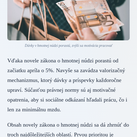
Dávky v hmotnej núdzi porastú, zvýši sa motivácia pracovať
Vďaka novele zákona o hmotnej núdzi porastú od
začiatku apríla o 5%. Navyše sa zavádza valorizačný
mechanizmus, ktorý dávky a príspevky každoročne
upraví. Súčasťou právnej normy sú aj motivačné
opatrenia, aby si sociálne odkázaní hľadali prácu, čo i
len za minimálnu mzdu.
Obsah novely zákona o hmotnej núdzi sa dá zhrnúť do
troch najdôležitejších oblastí. Prvou prioritou je