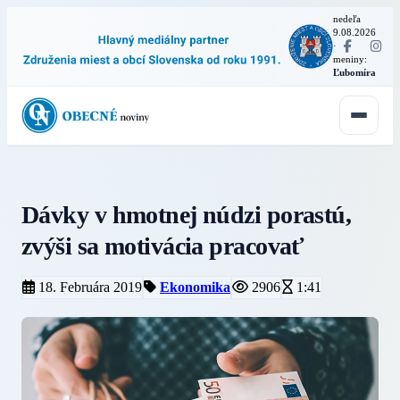
nedeľa
9.08.2026
·
meniny:
Ľubomíra
Dávky v hmotnej núdzi porastú,
zvýši sa motivácia pracovať
18. Februára 2019
Ekonomika
2906
1:41