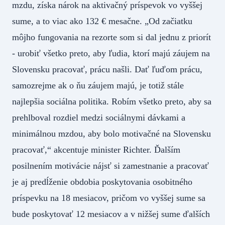
mzdu, získa nárok na aktivačný príspevok vo vyššej
sume, a to viac ako 132 € mesačne. „Od začiatku
môjho fungovania na rezorte som si dal jednu z priorít
- urobiť všetko preto, aby ľudia, ktorí majú záujem na
Slovensku pracovať, prácu našli. Dať ľuďom prácu,
samozrejme ak o ňu záujem majú, je totiž stále
najlepšia sociálna politika. Robím všetko preto, aby sa
prehlboval rozdiel medzi sociálnymi dávkami a
minimálnou mzdou, aby bolo motivačné na Slovensku
pracovať,“ akcentuje minister Richter. Ďalším
posilnením motivácie nájsť si zamestnanie a pracovať
je aj predĺženie obdobia poskytovania osobitného
príspevku na 18 mesiacov, pričom vo vyššej sume sa
bude poskytovať 12 mesiacov a v nižšej sume ďalších