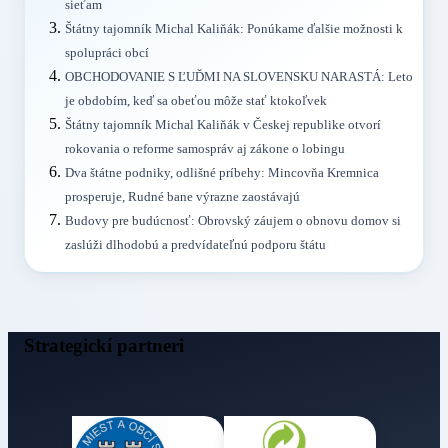
sieťam
Štátny tajomník Michal Kaliňák: Ponúkame ďalšie možnosti k
spolupráci obcí
OBCHODOVANIE S ĽUĎMI NA SLOVENSKU NARASTÁ: Leto
je obdobím, keď sa obeťou môže stať ktokoľvek
Štátny tajomník Michal Kaliňák v Českej republike otvorí
rokovania o reforme samospráv aj zákone o lobingu
Dva štátne podniky, odlišné príbehy: Mincovňa Kremnica
prosperuje, Rudné bane výrazne zaostávajú
Budovy pre budúcnosť: Obrovský záujem o obnovu domov si
zaslúži dlhodobú a predvídateľnú podporu štátu
Strategickí partneri