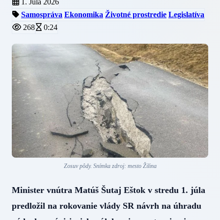
1. Júla 2026
Samospráva
Ekonomika
Životné prostredie
Legislatíva
268
0:24
Zosuv pôdy. Snímka zdroj: mesto Žilina
Minister vnútra Matúš Šutaj Eštok v stredu 1. júla
predložil na rokovanie vlády SR návrh na úhradu