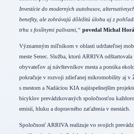
Investície do moderných autobusov, alternatívnyc
benefity, ale zohrávajú dôležitú úlohu aj z pohľa
trhu s fosílnymi palivami,“
povedal Michal Horá
Významným míľnikom v oblasti udržateľnej mobilit
meste Senec. Služba, ktorú ARRIVA odštartovala 
obyvateľov aj návštevníkov mesta a ponúka ekolo
pokračuje v rozvoji zdieľanej mikromobility aj v 
s mestom a Nadáciou KIA najúspešnejším projekt
bicyklov prevádzkovaných spoločnosťou každoročne
emisií, hluku a dopravného zaťaženia v mestách.
Spoločnosť ARRIVA realizuje vo svojich prevádzka