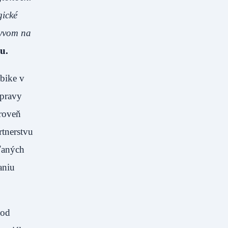
gické
kyvom na
u.
bike v
opravy
ároveň
rtnerstvu
ľaných
aniu
 od