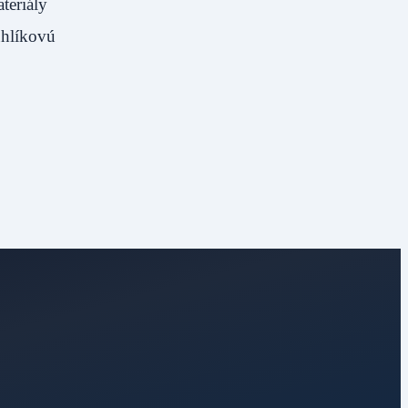
teriály
uhlíkovú