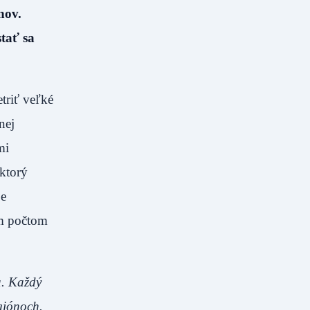
nov.
tať sa
triť veľké
nej
mi
ktorý
je
ím počtom
a. Každý
giónoch.