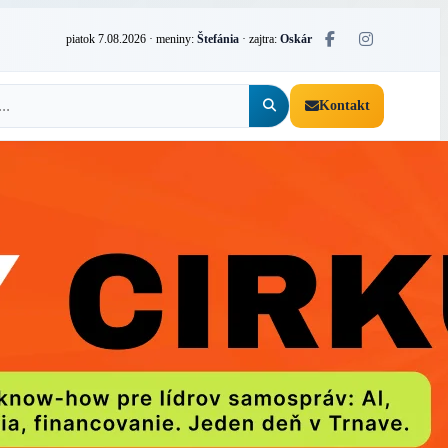
piatok 7.08.2026
· meniny:
Štefánia
· zajtra:
Oskár
Kontakt