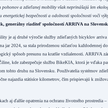
h pohonov a zdieľanej mobility však neprinášajú len ekolo
du energetickej bezpečnosti a odolnosti spoločnosti voči vý
k, generálny riaditeľ spoločností ARRIVA na Slovensk
y je aj druhé výročie služby zdieľaných bicyklov arriva 
na jar 2024, sa stala prirodzenou súčasťou každodennej d
gický spôsob presunu na kratšie vzdialenosti. ARRIVA z
Žiline, kde zabezpečuje službu BikeKIA, ktorá je vďaka pa
om tohto druhu na Slovensku. Používatelia systémov zdie
 najazdia státisíce kilometrov, čím prispievajú k znižov
ch aj ďalšie opatrenia na ochranu životného prostredia –