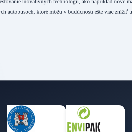
estovanie inovatívnych technológií, ako napríklad nové ma
ých autobusoch, ktoré môžu v budúcnosti ešte viac znížiť 