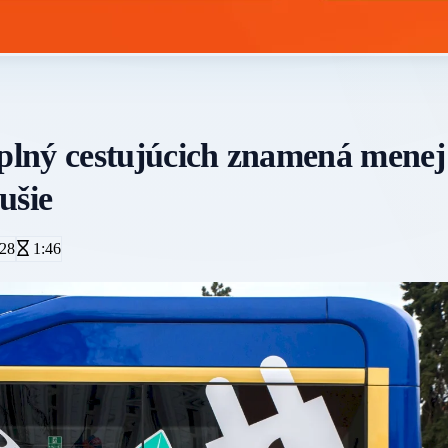
lný cestujúcich znamená menej 
ušie
28
1:46