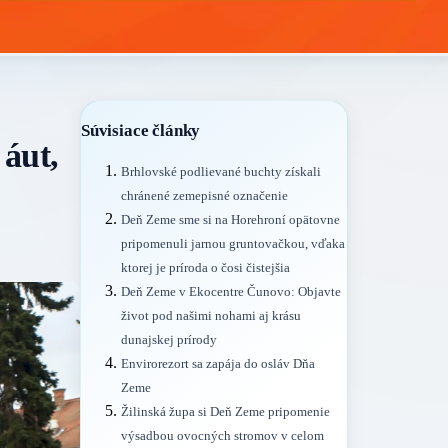
Súvisiace články
áut,
Brhlovské podlievané buchty získali
chránené zemepisné označenie
Deň Zeme sme si na Horehroní opätovne
pripomenuli jarnou gruntovačkou, vďaka
ktorej je príroda o čosi čistejšia
Deň Zeme v Ekocentre Čunovo: Objavte
život pod našimi nohami aj krásu
dunajskej prírody
Envirorezort sa zapája do osláv Dňa
Zeme
Žilinská župa si Deň Zeme pripomenie
výsadbou ovocných stromov v celom