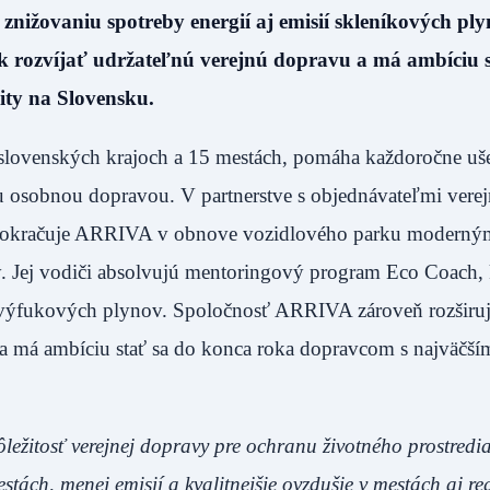
, znižovaniu spotreby energií aj emisií skleníkových ply
 rozvíjať udržateľnú verejnú dopravu a má ambíciu s
lity na Slovensku.
slovenských krajoch a 15 mestách, pomáha každoročne uše
 osobnou dopravou. V partnerstve s objednávateľmi verej
, pokračuje ARRIVA v obnove vozidlového parku moderný
y. Jej vodiči absolvujú mentoringový program Eco Coach, 
e výfukových plynov. Spoločnosť ARRIVA zároveň rozširu
 a má ambíciu stať sa do konca roka dopravcom s najväčš
ležitosť verejnej dopravy pre ochranu životného prostredi
tách, menej emisií a kvalitnejšie ovzdušie v mestách aj re