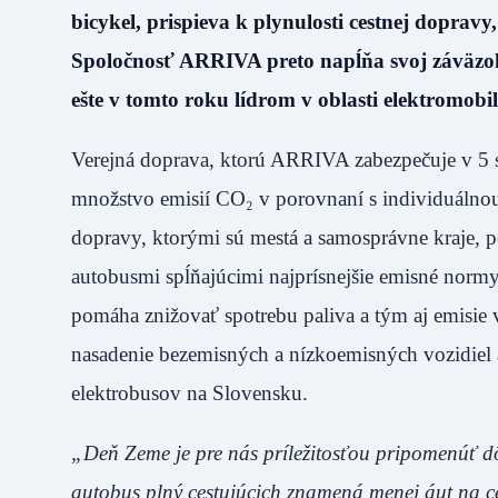
bicykel, prispieva k plynulosti cestnej dopravy
Spoločnosť ARRIVA preto napĺňa svoj záväzok
ešte v tomto roku lídrom v oblasti elektromobi
Verejná doprava, ktorú ARRIVA zabezpečuje v 5 
množstvo emisií CO₂ v porovnaní s individuálnou
dopravy, ktorými sú mestá a samosprávne kraje
autobusmi spĺňajúcimi najprísnejšie emisné norm
pomáha znižovať spotrebu paliva a tým aj emisi
nasadenie bezemisných a nízkoemisných vozidiel
elektrobusov na Slovensku.
„Deň Zeme je pre nás príležitosťou pripomenúť dô
autobus plný cestujúcich znamená menej áut na ces