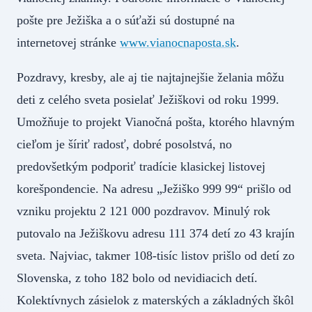
pošte pre Ježiška a o súťaži sú dostupné na
internetovej stránke
www.vianocnaposta.sk
.
Pozdravy, kresby, ale aj tie najtajnejšie želania môžu
deti z celého sveta posielať Ježiškovi od roku 1999.
Umožňuje to projekt Vianočná pošta, ktorého hlavným
cieľom je šíriť radosť, dobré posolstvá, no
predovšetkým podporiť tradície klasickej listovej
korešpondencie. Na adresu „Ježiško 999 99“ prišlo od
vzniku projektu 2 121 000 pozdravov. Minulý rok
putovalo na Ježiškovu adresu 111 374 detí zo 43 krajín
sveta. Najviac, takmer 108-tisíc listov prišlo od detí zo
Slovenska, z toho 182 bolo od nevidiacich detí.
Kolektívnych zásielok z materských a základných škôl