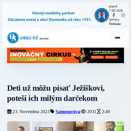
piatok
7.08.2026
·
meniny:
Štefánia
Deti už môžu písať Ježiškovi,
poteší ich milým darčekom
23. Novembra 2023
Samospráva
2031
2:49