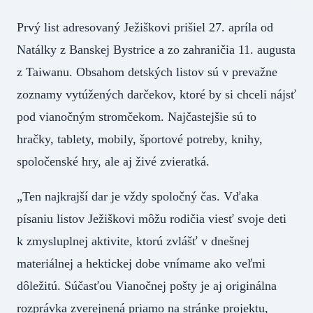
Prvý list adresovaný Ježiškovi prišiel 27. apríla od
Natálky z Banskej Bystrice a zo zahraničia 11. augusta
z Taiwanu. Obsahom detských listov sú v prevažne
zoznamy vytúžených darčekov, ktoré by si chceli nájsť
pod vianočným stromčekom. Najčastejšie sú to
hračky, tablety, mobily, športové potreby, knihy,
spoločenské hry, ale aj živé zvieratká.
„Ten najkrajší dar je vždy spoločný čas. Vďaka
písaniu listov Ježiškovi môžu rodičia viesť svoje deti
k zmysluplnej aktivite, ktorú zvlášť v dnešnej
materiálnej a hektickej dobe vnímame ako veľmi
dôležitú. Súčasťou Vianočnej pošty je aj originálna
rozprávka zverejnená priamo na stránke projektu,