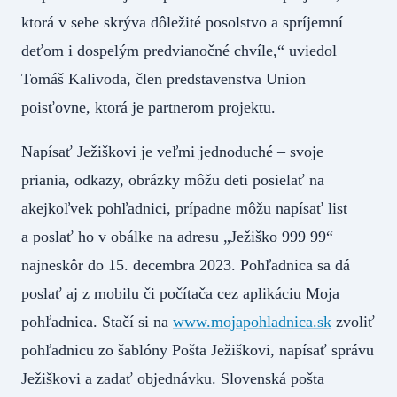
ktorá v sebe skrýva dôležité posolstvo a spríjemní
deťom i dospelým predvianočné chvíle,“ uviedol
Tomáš Kalivoda, člen predstavenstva Union
poisťovne, ktorá je partnerom projektu.
Napísať Ježiškovi je veľmi jednoduché – svoje
priania, odkazy, obrázky môžu deti posielať na
akejkoľvek pohľadnici, prípadne môžu napísať list
a poslať ho v obálke na adresu „Ježiško 999 99“
najneskôr do 15. decembra 2023. Pohľadnica sa dá
poslať aj z mobilu či počítača cez aplikáciu Moja
pohľadnica. Stačí si na
www.mojapohladnica.sk
zvoliť
pohľadnicu zo šablóny Pošta Ježiškovi, napísať správu
Ježiškovi a zadať objednávku. Slovenská pošta