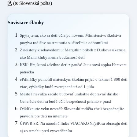
(ts-Slovenská pošta)
Súvisiace články
Spýtajte sa, ako sa deti učia po novom: Ministerstvo školstva
pozýva rodičov na stretnutia s učiteľmi a odborníkmi
Z neistoty k sebavedomiu: Margitkin príbeh z Ďurkova ukazuje,
ako Mami kluby menia budúcnosť detí
KSK: Hra, ktorá zdvihne deti z gauča! Je tu nová appka Haravara
pátračka
ePrihlášky pomohli materským školám prijať o takmer 1 800 detí
viac, výsledky budú zverejnené už od 1. júla
Mesto Prievidza začalo budovať unikátne dopravné ihrisko.
Generácie detí sa budú učiť bezpečnosti priamo v praxi
Odkliknutie veku nestačí: Slovenskí rodičia chcú bezpečnejšie
pravidlá pre deti na internete
ÚPSVR SR: Na národnú linku VIAC AKO NI(c)K sa obracajú deti
aj zo strachu pred vysvedčením