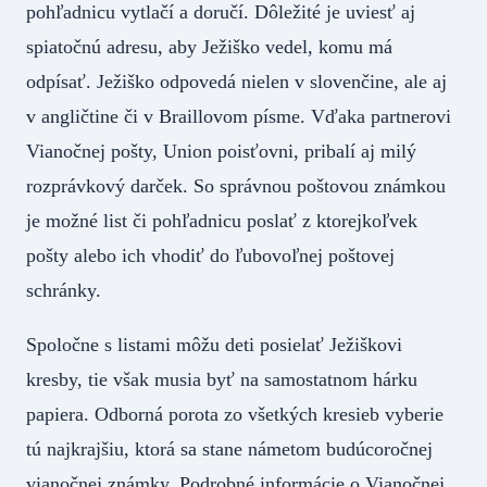
pohľadnicu vytlačí a doručí. Dôležité je uviesť aj
spiatočnú adresu, aby Ježiško vedel, komu má
odpísať. Ježiško odpovedá nielen v slovenčine, ale aj
v angličtine či v Braillovom písme. Vďaka partnerovi
Vianočnej pošty, Union poisťovni, pribalí aj milý
rozprávkový darček. So správnou poštovou známkou
je možné list či pohľadnicu poslať z ktorejkoľvek
pošty alebo ich vhodiť do ľubovoľnej poštovej
schránky.
Spoločne s listami môžu deti posielať Ježiškovi
kresby, tie však musia byť na samostatnom hárku
papiera. Odborná porota zo všetkých kresieb vyberie
tú najkrajšiu, ktorá sa stane námetom budúcoročnej
vianočnej známky. Podrobné informácie o Vianočnej