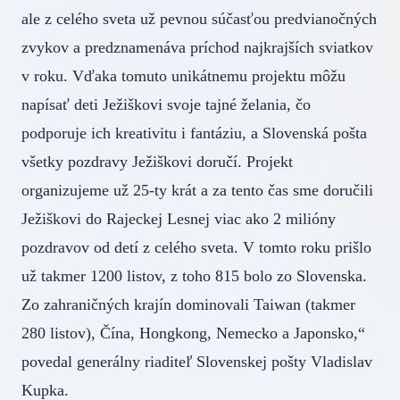
ale z celého sveta už pevnou súčasťou predvianočných
zvykov a predznamenáva príchod najkrajších sviatkov
v roku. Vďaka tomuto unikátnemu projektu môžu
napísať deti Ježiškovi svoje tajné želania, čo
podporuje ich kreativitu i fantáziu, a Slovenská pošta
všetky pozdravy Ježiškovi doručí. Projekt
organizujeme už 25-ty krát a za tento čas sme doručili
Ježiškovi do Rajeckej Lesnej viac ako 2 milióny
pozdravov od detí z celého sveta. V tomto roku prišlo
už takmer 1200 listov, z toho 815 bolo zo Slovenska.
Zo zahraničných krajín dominovali Taiwan (takmer
280 listov), Čína, Hongkong, Nemecko a Japonsko,“
povedal generálny riaditeľ Slovenskej pošty Vladislav
Kupka.