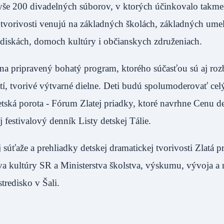
yše 200 divadelných súborov, v ktorých účinkovalo takm
ej tvorivosti venujú na základných školách, základných um
strediskách, domoch kultúry i občianskych združeniach
júna pripravený bohatý program, ktorého súčasťou sú aj ro
í, tvorivé výtvarné dielne. Deti budú spolumoderovať cel
etská porota - Fórum Zlatej priadky, ktoré navrhne Cenu de
 aj festivalový denník Listy detskej Tálie.
ťaže a prehliadky detskej dramatickej tvorivosti Zlatá pr
va kultúry SR a Ministerstva školstva, výskumu, vývoja a
redisko v Šali.