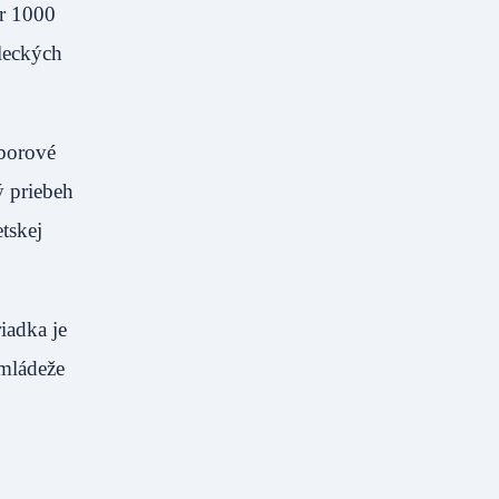
er 1000
eleckých
.
zborové
ý priebeh
tskej
iadka je
 mládeže