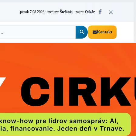
piatok 7.08.2026
· meniny:
Štefánia
· zajtra:
Oskár
Kontakt