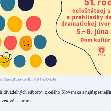
 z Cífera odštartovalo 51. ročník Zlatej priadky
ch divadelných súborov z celého Slovenska s najúspešnejš
né osvetové centrum.