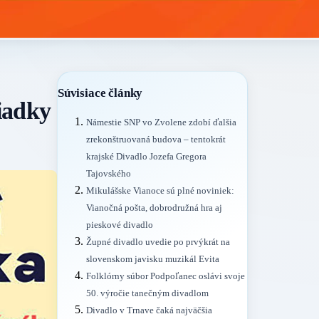
Súvisiace články
riadky
Námestie SNP vo Zvolene zdobí ďalšia
zrekonštruovaná budova – tentokrát
krajské Divadlo Jozefa Gregora
Tajovského
Mikulášske Vianoce sú plné noviniek:
Vianočná pošta, dobrodružná hra aj
pieskové divadlo
Župné divadlo uvedie po prvýkrát na
slovenskom javisku muzikál Evita
Folklórny súbor Podpoľanec oslávi svoje
50. výročie tanečným divadlom
Divadlo v Trnave čaká najväčšia