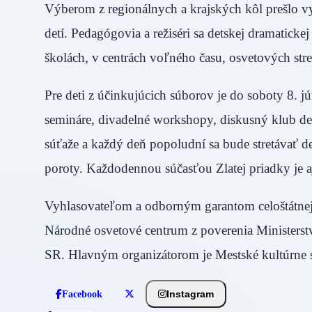
Výberom z regionálnych a krajských kôl prešlo v
detí. Pedagógovia a režiséri sa detskej dramatick
školách, v centrách voľného času, osvetových 
Pre deti z účinkujúcich súborov je do soboty 8. 
semináre, divadelné workshopy, diskusný klub det
súťaže a každý deň popoludní sa bude stretávať d
poroty. Každodennou súčasťou Zlatej priadky je
Vyhlasovateľom a odborným garantom celoštátnej sú
Národné osvetové centrum z poverenia Ministerst
SR. Hlavným organizátorom je Mestské kultúrne st
Instagram
Facebook