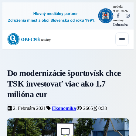
nedeľa
9.08.2026
·
meniny:
Ľubomíra
Do modernizácie športovísk chce
TSK investovať viac ako 1,7
milióna eur
2. Februára 2021
Ekonomika
2665
0:38