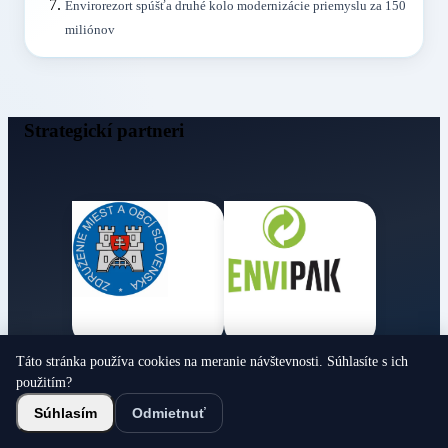
Envirorezort spúšťa druhé kolo modernizácie priemyslu za 150
miliónov
Strategickí partneri
Táto stránka používa cookies na meranie návštevnosti. Súhlasíte s ich
Obecné noviny
použitím?
© 2026 Všetky práva vyhradené
Súhlasím
Odmietnuť