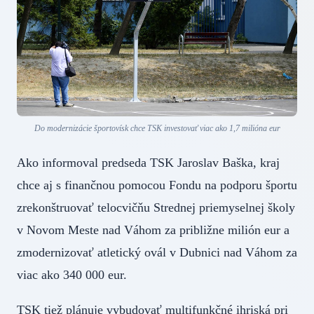
Do modernizácie športovísk chce TSK investovať viac ako 1,7 milióna eur
Ako informoval predseda TSK Jaroslav Baška, kraj
chce aj s finančnou pomocou Fondu na podporu športu
zrekonštruovať telocvičňu Strednej priemyselnej školy
v Novom Meste nad Váhom za približne milión eur a
zmodernizovať atletický ovál v Dubnici nad Váhom za
viac ako 340 000 eur.
TSK tiež plánuje vybudovať multifunkčné ihriská pri