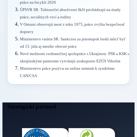
práce na bicykli 2026
ÚPSVR SR: Tohtoroční absolventi škôl prichádzajú na úrady
práce, sociálnych vecí a rodiny
V Osturni obnovujú most z roku 1975, práce zvýšia bezpečnosť
dopravy
Ministerstvo vnútra SR: Sankciou za priestupok budú môcť byť
od 15. júla aj menšie obecné práce
Nové možnosti cezhraničnej spolupráce s Ukrajinou: PSK a KSK s
ukrajinskými partnermi vytvárajú zoskupenie EZÚS Vihorlat
Ministerstvo práce pozýva na online seminár k syndrómu
CAN/CSA
Strategickí partneri