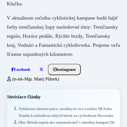
Klučka.
V aktuálnom ročníku cyklistickej kampane budú hájiť
farby trenčianskej župy nasledovné tímy: Trenčiansky
región, Horúce pedále, Rýchle brzdy, Trenčiansky
kraj, Vodnári a Fantastická cykloštvorka. Prajeme veľa
šťastne najazdených kilometrov.
Instagram
Facebook
(ts-tsk-Mgr. Matej Plánek)
Súvisiace články
Vyhlásenie ministra práce, sociálnych vecí a rodiny SR Erika
Tomáša k následkom silných búrok na východnom Slovensku
Obec Beluša uspela ako zamestnávateľ v národnej kampani Do