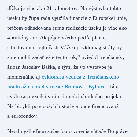
dĺžka je viac ako 21 kilometrov. Na výstavbu tohto
úseku by župa rada využila financie z Európskej únie,
pričom odhadovaná suma realizácie úseku je viac ako
4 milióny eur. Ak pôjde všetko podľa plánu,
s budovaním tejto časti Vážskej cyklomagistrály by
sme mohli začať ešte tento rok,“ uviedol trenčiansky
župan Jaroslav Baška, s tým, že vo výstavbe je
momentálne aj
cyklotrasa vedúca z Trenčianskeho
hradu až na hrad v meste Brumov – Bylnice
. Táto
cyklotrasa vzniká v rámci medzinárodného projektu
Na bicykli po stopách histórie a bude financovaná
z eurofondov.
Neodmysliteľnou súčasťou otvorenia súťaže Do práce