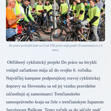
Do práce na bicykli bude za Úrad TSK počas mája jazdiť 24 zamestnancov a 6
tímov
Obľúbený cyklistický projekt Do práce na bicykli
vstúpil začiatkom mája už do svojho 6. ročníka.
Najväčšej kampane podporujúcej rozvoj cyklistickej
dopravy na Slovensku sa od jej vzniku pravidelne
zúčastňujú aj zamestnanci Trenčianskeho
samosprávneho kraja na čele s trenčianskym županom
Jaroslavom Baškom. Tento ročník sa do súťaže opäť