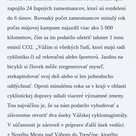
zapojilo 24 župných zamestnancov, ktorí sú rozdelení
do 6 tímov. Rovnaký počet zamestnancov minulý rok
počas májovej kampane najazdil viac ako 5 000
kilometrov, čím sa im podarilo ušetriť takmer 1 tonu
emisií CO2. „Vážim si všetkých ľudí, ktorí majú radi
cyklistiku či už rekreačnú alebo športovú. Jazdou na
bicykli si človek môže zregenerovať myseľ,
zrekapitulovať svoj deň alebo si len jednoducho
oddýchnuť. Oproti minulému roku sa v kraji v oblasti
cyklistickej dopravy udiali viaceré významné zmeny.
Tou najväčšou je, že sa nám podarilo vybudovať a
slávnostne otvoriť dva úseky Vážskej cyklomagistrály.
V súčasnosti je zároveň v príprave ďalší úsek vedúci
z Nového Mesta nad Váhom do Trenčíne, ktorého