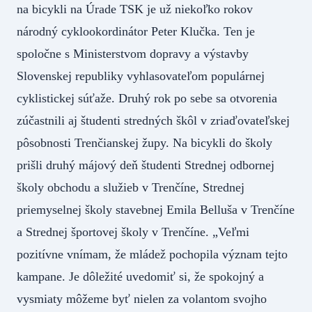
na bicykli na Úrade TSK je už niekoľko rokov
národný cyklookordinátor Peter Klučka. Ten je
spoločne s Ministerstvom dopravy a výstavby
Slovenskej republiky vyhlasovateľom populárnej
cyklistickej súťaže. Druhý rok po sebe sa otvorenia
zúčastnili aj študenti stredných škôl v zriaďovateľskej
pôsobnosti Trenčianskej župy. Na bicykli do školy
prišli druhý májový deň študenti Strednej odbornej
školy obchodu a služieb v Trenčíne, Strednej
priemyselnej školy stavebnej Emila Belluša v Trenčíne
a Strednej športovej školy v Trenčíne. „Veľmi
pozitívne vnímam, že mládež pochopila význam tejto
kampane. Je dôležité uvedomiť si, že spokojný a
vysmiaty môžeme byť nielen za volantom svojho