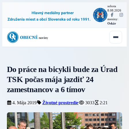
sobota
8.08.2026
·
meniny:
Oskár
Do práce na bicykli bude za Úrad
TSK počas mája jazdiť 24
zamestnancov a 6 tímov
4. Mája 2019
Životné prostredie
3033
2:21