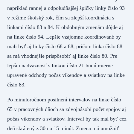
napríklad rannej a odpoludňajšej špičky linky číslo 93
v režime školský rok, čím sa zlepší koordinácia s
linkami číslo 83 a 84. K obdobným zmenám dôjde aj
na linke číslo 94. Lepšie vzájomne koordinované by
mali byť aj linky číslo 68 a 88, pričom linka číslo 88
sa má vhodnejšie prispôsobiť aj linke číslo 80. Pre
lepšiu nadväznosť s linkou číslo 21 budú mierne
upravené odchody počas víkendov a sviatkov na linke
číslo 83.
Po minuloročnom posilnení intervalov na linke číslo
65 v pracovných dňoch sa zdvojnásobí počet spojov aj
počas víkendov a sviatkov. Interval by tak mal byť cez
deň skrátený z 30 na 15 minút. Zmena má umožniť