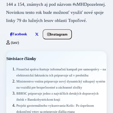
144 a 154, známych aj pod názvom #sMHDpozelenej.
Novinkou tento rok bude možnosť využiť nové spoje
linky 79 do lužných lesov oblasti Topoľové.
Instagram
Facebook
(tasr)
Súvisiace články
Finančná správa štartuje informačnú kampaň pre samosprávy – na
elektronickú fakturáciu ich pripravuje už v predstihu
Ministerstvo vnútra pripravuje nový dynamický nákupný systém
na vozidlá pre bezpečnostné a záchranné zložky
BBRSC pripravuje jedno z najväčších detských dopravných
ihrísk v Banskobystrickom kraji
Projekt geotermálneho vykurovania Košíc: Po úspešnom
dokončení vrtov sa pripravuje ďalšia etapa