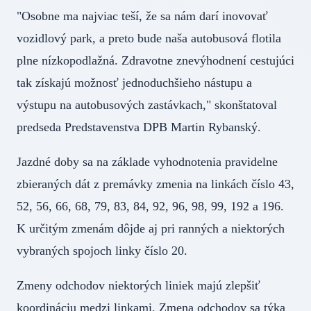
"Osobne ma najviac teší, že sa nám darí inovovať
vozidlový park, a preto bude naša autobusová flotila
plne nízkopodlažná. Zdravotne znevýhodnení cestujúci
tak získajú možnosť jednoduchšieho nástupu a
výstupu na autobusových zastávkach," skonštatoval
predseda Predstavenstva DPB Martin Rybanský.
Jazdné doby sa na základe vyhodnotenia pravidelne
zbieraných dát z premávky zmenia na linkách číslo 43,
52, 56, 66, 68, 79, 83, 84, 92, 96, 98, 99, 192 a 196.
K určitým zmenám dôjde aj pri ranných a niektorých
vybraných spojoch linky číslo 20.
Zmeny odchodov niektorých liniek majú zlepšiť
koordináciu medzi linkami. Zmena odchodov sa týka