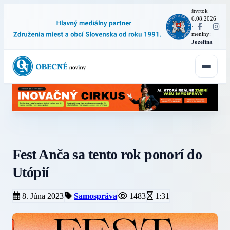
štvrtok
6.08.2026
·
meniny:
Jozefína
Fest Anča sa tento rok ponorí do
Utópií
8. Júna 2023
Samospráva
1483
1:31