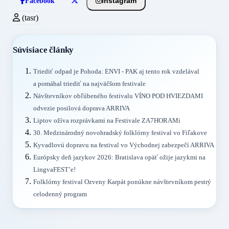
Instagram
Facebook
(tasr)
Súvisiace články
Triediť odpad je Pohoda: ENVI - PAK aj tento rok vzdelával
a pomáhal triediť na najväčšom festivale
Návštevníkov obľúbeného festivalu VÍNO POD HVIEZDAMI
odvezie posilová doprava ARRIVA
Liptov ožíva rozprávkami na Festivale ZA7HORAMi
30. Medzinárodný novohradský folklórny festival vo Fiľakove
Kyvadlovú dopravu na festival vo Východnej zabezpečí ARRIVA
Európsky deň jazykov 2026: Bratislava opäť ožije jazykmi na
LingvaFEST’e!
Folklórny festival Ozveny Karpát ponúkne návštevníkom pestrý
celodenný program