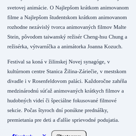
svetovej animácie. O Najlepšom krátkom animovanom
filme a Najlepšom študentskom krátkom animovanom
rozhodne nezávislý tvorca animovaných filmov Malte
Stein, pôvodom taiwanský režisér Cheng-hsu Chung a
režisérka, výtvarníčka a animátorka Joanna Kozuch.
Festival sa koná v žilinskej Novej synagóge, v
kultúrnom centre Stanica Žilina-Záriečie, v mestskom
divadle i v Rosenfeldovom paláci. Každoročne zahŕňa
medzinárodnú súťaž animovaných krátkych filmov a
hudobných videí či špeciálne fokusované filmové
sekcie. Počas štyroch dní ponúkne prednášky,
premietania pre deti a ďalšie sprievodné podujatia.