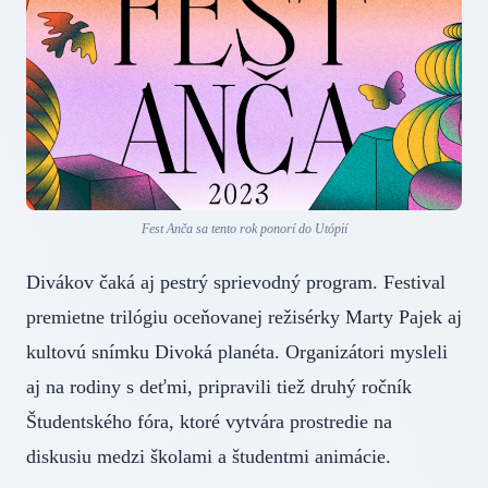
Fest Anča sa tento rok ponorí do Utópií
Divákov čaká aj pestrý sprievodný program. Festival
premietne trilógiu oceňovanej režisérky Marty Pajek aj
kultovú snímku Divoká planéta. Organizátori mysleli
aj na rodiny s deťmi, pripravili tiež druhý ročník
Študentského fóra, ktoré vytvára prostredie na
diskusiu medzi školami a študentmi animácie.