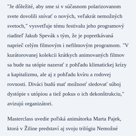
"Je dôležité, aby sme si v súčasnom polarizovanom
svete dovolili snívať o nových, veľakrát nemožných
svetoch," vysvetľuje tému festivalu jeho programový
riaditeľ Jakub Spevák s tým, že je popretkávaná
naprieč celým filmovým i nefilmovým programom. "V
kurátorovanej kolekcii krátkych animovaných filmov
sa bude na utópie nazerať z pohľadu klimatickej krízy
a kapitalizmu, ale aj z pohľadu kvíru a rodovej
rovnosti. Diváci budú mať možnosť sledovať súboj
dystópie s utópiou a tiež pokus o ich dekonštrukciu,"
avizujú organizátori.
Masterclass uvedie poľská animátorka Marta Pajek,
ktorá v Žiline predstaví aj svoju trilógiu Nemožné