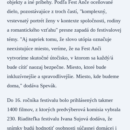
objekty a iné príbehy. Podľa Fest Anče oceňované
dielo, pozostávajúce z troch častí, "komplexný,
vrstevnatý portrét ženy v kontexte spoločnosti, rodiny
a romantického vzťahu" presne zapadá do festivalovej
témy. "Aj napriek tomu, že slovo utópia označuje
neexistujúce miesto, veríme, že na Fest Anči
vytvoríme skutočné útočisko, v ktorom sa každý/á
bude cítiť naozaj bezpečne. Miesto, ktoré bude
inkluzívnejšie a spravodlivejšie. Miesto, kde budeme
doma," dodáva Spevák.
Do 16. ročníka festivalu bolo prihlásených takmer
1400 filmov, z ktorých predvýberová komisia vybrala
230. Riaditeľka festivalu Ivana Sujová dodáva, že
snímky budú hodnotiť osobnosti súčasnej domácej i