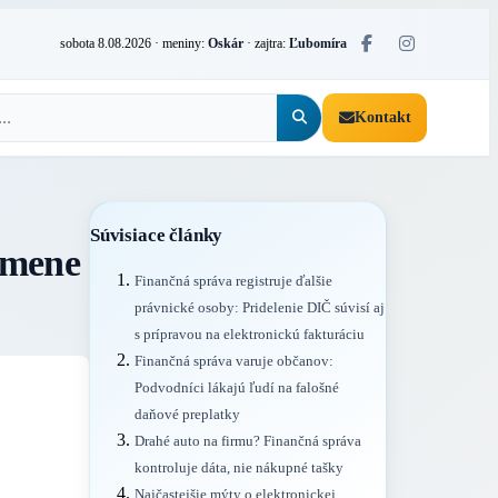
sobota 8.08.2026
· meniny:
Oskár
· zajtra:
Ľubomíra
Kontakt
Súvisiace články
 mene
Finančná správa registruje ďalšie
právnické osoby: Pridelenie DIČ súvisí aj
s prípravou na elektronickú fakturáciu
Finančná správa varuje občanov:
Podvodníci lákajú ľudí na falošné
daňové preplatky
Drahé auto na firmu? Finančná správa
kontroluje dáta, nie nákupné tašky
Najčastejšie mýty o elektronickej