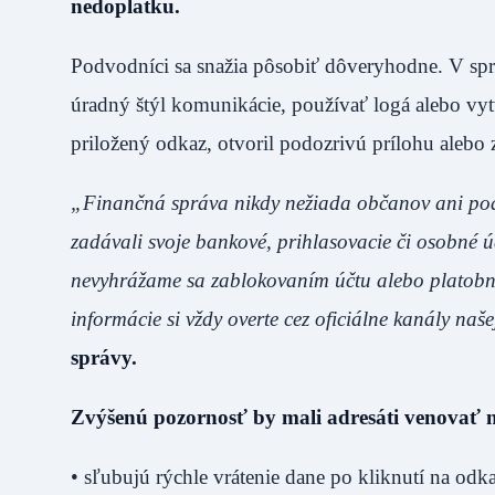
nedoplatku.
Podvodníci sa snažia pôsobiť dôveryhodne. V sp
úradný štýl komunikácie, používať logá alebo vytv
priložený odkaz, otvoril podozrivú prílohu alebo z
„Finančná správa nikdy nežiada občanov ani pod
zadávali svoje bankové, prihlasovacie či osobné
nevyhrážame sa zablokovaním účtu alebo platobne
informácie si vždy overte cez oficiálne kanály našej
správy.
Zvýšenú pozornosť by mali adresáti venovať 
• sľubujú rýchle vrátenie dane po kliknutí na odka