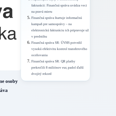
fakturácii: Finančná správa uvádza veci
na pravú mieru
Finančná správa štartuje informačnú
kampaň pre samosprávy – na
elektronickú fakturáciu ich pripravuje už
v predstihu
Finančná správa SR: ÚVHS potvrdil
vysokú efektivitu kontrol transferového
oceňovania
Finančná správa SR: QR platby
prekročili 8 miliónov eur, padol ďalší
dvojitý rekord
me osoby
ráva