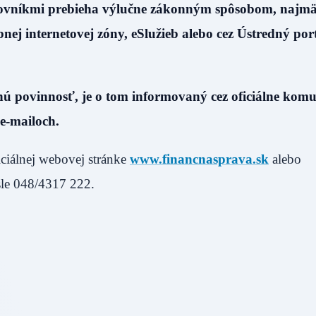
aňovníkmi prebieha výlučne zákonným spôsobom, najm
nej internetovej zóny, eSlužieb alebo cez Ústredný por
nú povinnosť, je o tom informovaný cez oficiálne kom
e-mailoch.
iciálnej webovej stránke
www.financnasprava.sk
alebo
ísle 048/4317 222.