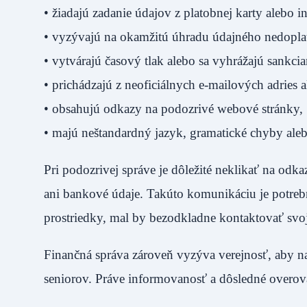
• žiadajú zadanie údajov z platobnej karty alebo i
• vyzývajú na okamžitú úhradu údajného nedopla
• vytvárajú časový tlak alebo sa vyhrážajú sankcia
• prichádzajú z neoficiálnych e-mailových adries 
• obsahujú odkazy na podozrivé webové stránky,
• majú neštandardný jazyk, gramatické chyby aleb
Pri podozrivej správe je dôležité neklikať na odk
ani bankové údaje. Takúto komunikáciu je potreb
prostriedky, mal by bezodkladne kontaktovať svoj
Finančná správa zároveň vyzýva verejnosť, aby na
seniorov. Práve informovanosť a dôsledné overov