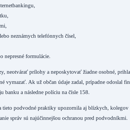
nternetbankingu,
tku,
mi,
alebo neznámych telefónnych čísel,
o nepresné formulácie.
azy, neotvárať prílohy a neposkytovať žiadne osobné, prihl
né vymazať. Ak už občan údaje zadal, prípadne odoslal fi
u banku a následne políciu na čísle 158.
 tieto podvodné praktiky upozornila aj blízkych, kolegov 
anie správ sú najúčinnejšou ochranou pred podvodníkmi.