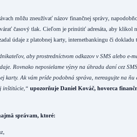
rávach môžu zneužívať názov finančnej správy, napodobň
árať časový tlak. Cieľom je prinútiť adresáta, aby klikol 
adal údaje z platobnej karty, internetbankingu či dokladu t
nikateľov, aby prostredníctvom odkazov v SMS alebo e-m
 údaje. Rovnako neposielame výzvy na úhradu daní cez SM
j karty. Ak vám príde podobná správa, nereagujte na ňu 
 inštitúcie,“
upozorňuje Daniel Kováč, hovorca finanč
najmä správam, ktoré:
z,