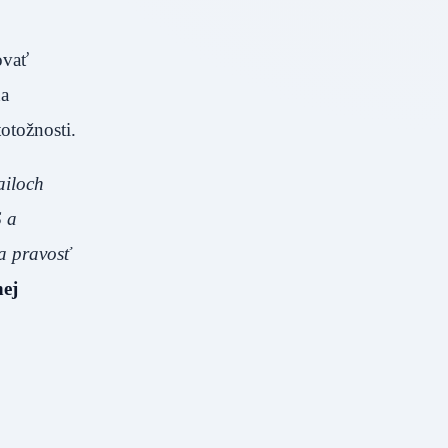
ovať
na
otožnosti.
ailoch
S a
a pravosť
nej